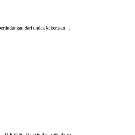
rlindungan dari tindak kekerasan ...
PKS) tidaklah singkat, setidaknya ...