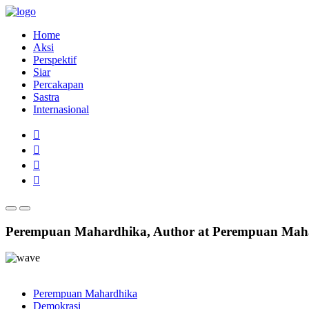
Home
Aksi
Perspektif
Siar
Percakapan
Sastra
Internasional
Perempuan Mahardhika, Author at Perempuan Mahar
Perempuan Mahardhika
Demokrasi