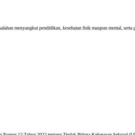
ahan menyangkut pendidikan, kesehatan fisik maupun mental, serta pe
omor 12 Tahun 2022 tentang Tindak Pidana Kekerasan Seksual (UU T