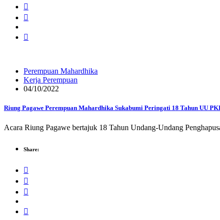
Perempuan Mahardhika
Kerja Perempuan
04/10/2022
Riung Pagawe Perempuan Mahardhika Sukabumi Peringati 18 Tahun UU P
Acara Riung Pagawe bertajuk 18 Tahun Undang-Undang Penghapus
Share: