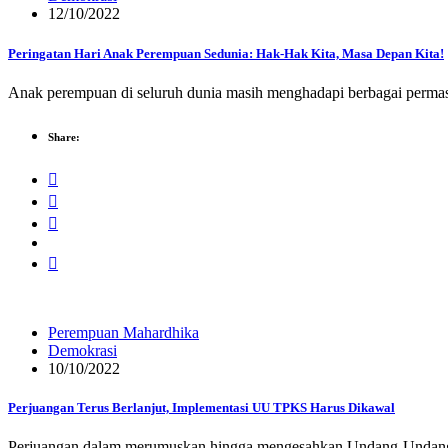
12/10/2022
Peringatan Hari Anak Perempuan Sedunia: Hak-Hak Kita, Masa Depan Kita!
Anak perempuan di seluruh dunia masih menghadapi berbagai permasal
Share:
Perempuan Mahardhika
Demokrasi
10/10/2022
Perjuangan Terus Berlanjut, Implementasi UU TPKS Harus Dikawal
Perjuangan dalam merumuskan hingga mengesahkan Undang-Undang N