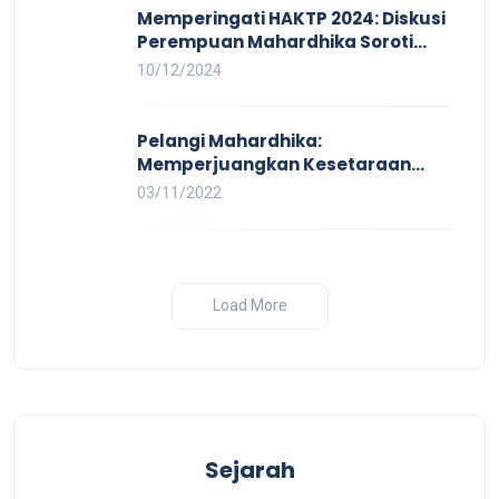
Memperingati HAKTP 2024: Diskusi
Perempuan Mahardhika Soroti
Kerja Layak yang Inklusif bagi
10/12/2024
Setiap Orang
Pelangi Mahardhika:
Memperjuangkan Kesetaraan
untuk Pekerja LBTQ
03/11/2022
Load More
Sejarah