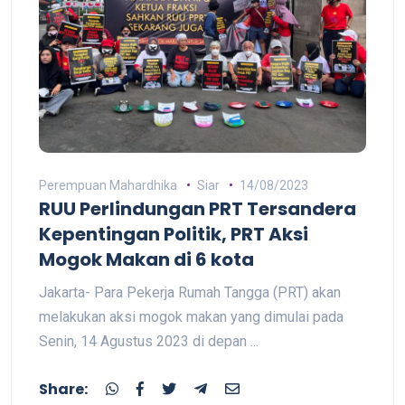
Perempuan Mahardhika
Siar
14/08/2023
RUU Perlindungan PRT Tersandera
Kepentingan Politik, PRT Aksi
Mogok Makan di 6 kota
Jakarta- Para Pekerja Rumah Tangga (PRT) akan
melakukan aksi mogok makan yang dimulai pada
Senin, 14 Agustus 2023 di depan ...
Share: