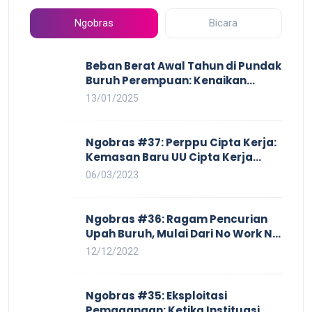
Ngobras
Bicara
Beban Berat Awal Tahun di Pundak
Buruh Perempuan: Kenaikan
Harga yang Mencekik, Ancaman
13/01/2025
PHK yang Membayangi dan
Eksploitasi di Dunia Kerja
Ngobras #37: Perppu Cipta Kerja:
Kemasan Baru UU Cipta Kerja
yang Semakin Merugikan Buruh
06/03/2023
Ngobras #36: Ragam Pencurian
Upah Buruh, Mulai Dari No Work No
Pay Hingga Skorsing
12/12/2022
Ngobras #35: Eksploitasi
Pemagangan: Ketika Instituasi