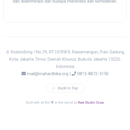
dan diskriminasi dari budaya menindas dan kemiskinan.
Jl. Kedondong I No.39, RT.10/RW.9, Rawamangun, Pulo Gadung,
Kota Jakarta Timur, Daerah Khusus Ibukota Jakarta 13220,
Indonesia
mail@mahardhika.org
|
0813-8872-5150
Back to Top
Built with all the 💖 in the world by
Raw Studio Coop