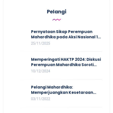
Pelangi
Pernyataan Sikap Perempuan
Mahardhika pada Aksi Nasional 16
HAKTP 2025 Kerja Layak dan Bebas
25/11/2025
Kekerasan Tidak Akan Terwujud
dalam Rezim Anti Demokrasi
Memperingati HAKTP 2024: Diskusi
Perempuan Mahardhika Soroti
Kerja Layak yang Inklusif bagi
10/12/2024
Setiap Orang
Pelangi Mahardhika:
Memperjuangkan Kesetaraan
untuk Pekerja LBTQ
03/11/2022