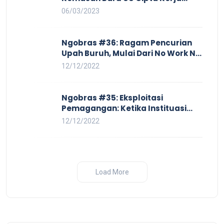
yang Semakin Merugikan Buruh
06/03/2023
Ngobras #36: Ragam Pencurian
Upah Buruh, Mulai Dari No Work No
Pay Hingga Skorsing
12/12/2022
Ngobras #35: Eksploitasi
Pemagangan: Ketika Instituasi
Pendidikan Tunduk pada Hilir
12/12/2022
Industri
Load More