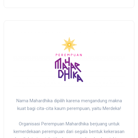
at
Massal oleh
2025
Res
Militer Indonesia
Saj
r
di Biak, Papua
Men
yan
Ter
Nama Mahardhika dipilih karena mengandung makna
kuat bagi cita-cita kaum perempuan, yaitu Merdeka!
Organisasi Perempuan Mahardhika berjuang untuk
kemerdekaan perempuan dari segala bentuk kekerasan