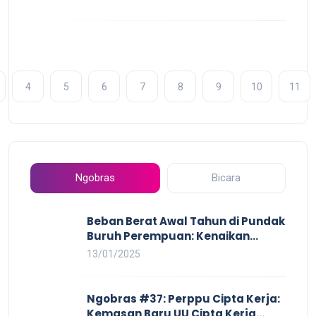
4
5
6
7
8
9
10
11
Ngobras
Bicara
Beban Berat Awal Tahun di Pundak
Buruh Perempuan: Kenaikan
Harga yang Mencekik, Ancaman
13/01/2025
PHK yang Membayangi dan
Eksploitasi di Dunia Kerja
Ngobras #37: Perppu Cipta Kerja:
Kemasan Baru UU Cipta Kerja