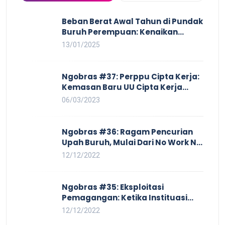
Beban Berat Awal Tahun di Pundak
Buruh Perempuan: Kenaikan
Harga yang Mencekik, Ancaman
13/01/2025
PHK yang Membayangi dan
Eksploitasi di Dunia Kerja
Ngobras #37: Perppu Cipta Kerja:
Kemasan Baru UU Cipta Kerja
yang Semakin Merugikan Buruh
06/03/2023
Ngobras #36: Ragam Pencurian
Upah Buruh, Mulai Dari No Work No
Pay Hingga Skorsing
12/12/2022
Ngobras #35: Eksploitasi
Pemagangan: Ketika Instituasi
Pendidikan Tunduk pada Hilir
12/12/2022
Industri