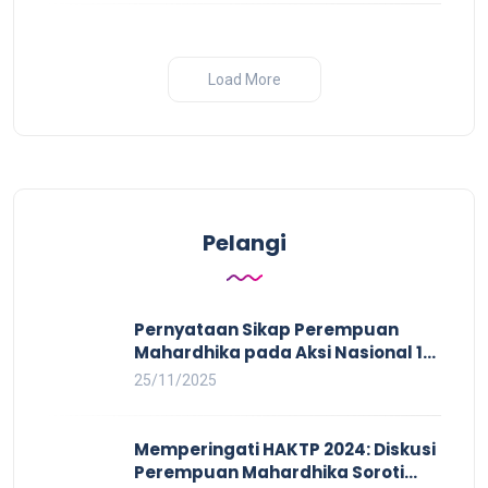
Load More
Pelangi
Pernyataan Sikap Perempuan
Mahardhika pada Aksi Nasional 16
HAKTP 2025 Kerja Layak dan Bebas
25/11/2025
Kekerasan Tidak Akan Terwujud
dalam Rezim Anti Demokrasi
Memperingati HAKTP 2024: Diskusi
Perempuan Mahardhika Soroti