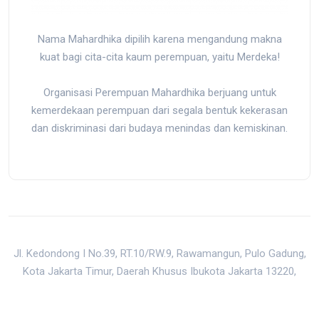
Nama Mahardhika dipilih karena mengandung makna
kuat bagi cita-cita kaum perempuan, yaitu Merdeka!
Organisasi Perempuan Mahardhika berjuang untuk
kemerdekaan perempuan dari segala bentuk kekerasan
dan diskriminasi dari budaya menindas dan kemiskinan.
Jl. Kedondong I No.39, RT.10/RW.9, Rawamangun, Pulo Gadung,
Kota Jakarta Timur, Daerah Khusus Ibukota Jakarta 13220,
Indonesia
mail@mahardhika.org
|
0813-8872-5150