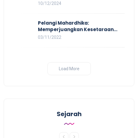
Kerja Layak yang Inklusif bagi
10/12/2024
Setiap Orang
Pelangi Mahardhika:
Memperjuangkan Kesetaraan
untuk Pekerja LBTQ
03/11/2022
Load More
Sejarah