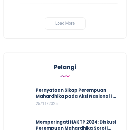
Load More
Pelangi
Pernyataan Sikap Perempuan
Mahardhika pada Aksi Nasional 16
HAKTP 2025 Kerja Layak dan Bebas
25/11/2025
Kekerasan Tidak Akan Terwujud
dalam Rezim Anti Demokrasi
Memperingati HAKTP 2024: Diskusi
Perempuan Mahardhika Soroti