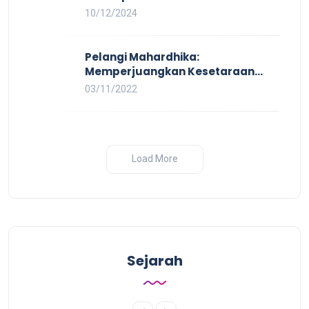
Kerja Layak yang Inklusif bagi
10/12/2024
Setiap Orang
Pelangi Mahardhika:
Memperjuangkan Kesetaraan
untuk Pekerja LBTQ
03/11/2022
Load More
Sejarah