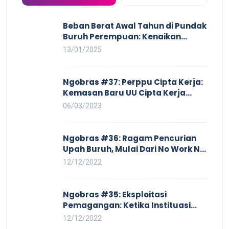
Beban Berat Awal Tahun di Pundak
Buruh Perempuan: Kenaikan
Harga yang Mencekik, Ancaman
13/01/2025
PHK yang Membayangi dan
Eksploitasi di Dunia Kerja
Ngobras #37: Perppu Cipta Kerja:
Kemasan Baru UU Cipta Kerja
yang Semakin Merugikan Buruh
06/03/2023
Ngobras #36: Ragam Pencurian
Upah Buruh, Mulai Dari No Work No
Pay Hingga Skorsing
12/12/2022
Ngobras #35: Eksploitasi
Pemagangan: Ketika Instituasi
Pendidikan Tunduk pada Hilir
12/12/2022
Industri