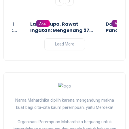
n dari
Lawan Lupa, Rawat
Dari Gari
Aksi
Aksi
uruh:
Ingatan: Mengenang 27
Pandanga
uruh
Tahun Tragedi
Perang I
ji dan
Pembantaian Massal oleh
2025
Load More
sir yang
Militer Indonesia di Biak,
r
Papua
Nama Mahardhika dipilih karena mengandung makna
kuat bagi cita-cita kaum perempuan, yaitu Merdeka!
Organisasi Perempuan Mahardhika berjuang untuk
kemerdekaan perempuan dari segala bentuk kekerasan