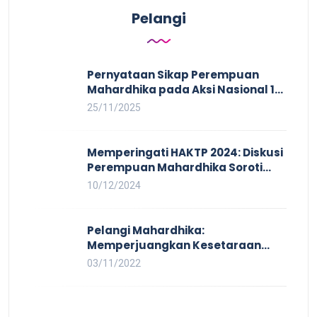
Pelangi
Pernyataan Sikap Perempuan
Mahardhika pada Aksi Nasional 16
HAKTP 2025 Kerja Layak dan Bebas
25/11/2025
Kekerasan Tidak Akan Terwujud
dalam Rezim Anti Demokrasi
Memperingati HAKTP 2024: Diskusi
Perempuan Mahardhika Soroti
Kerja Layak yang Inklusif bagi
10/12/2024
Setiap Orang
Pelangi Mahardhika:
Memperjuangkan Kesetaraan
untuk Pekerja LBTQ
03/11/2022