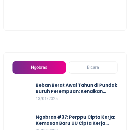
Ngobras
Bicara
Beban Berat Awal Tahun di Pundak
Buruh Perempuan: Kenaikan
Harga yang Mencekik, Ancaman
13/01/2025
PHK yang Membayangi dan
Eksploitasi di Dunia Kerja
Ngobras #37: Perppu Cipta Kerja:
Kemasan Baru UU Cipta Kerja
yang Semakin Merugikan Buruh