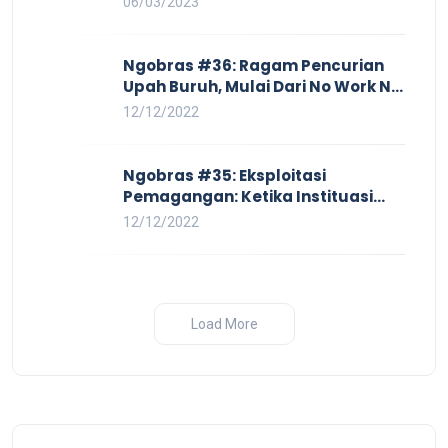
06/03/2023
Ngobras #36: Ragam Pencurian
Upah Buruh, Mulai Dari No Work No
Pay Hingga Skorsing
12/12/2022
Ngobras #35: Eksploitasi
Pemagangan: Ketika Instituasi
Pendidikan Tunduk pada Hilir
12/12/2022
Industri
Load More