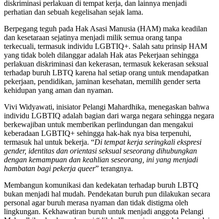
diskriminasi perlakuan di tempat kerja, dan lainnya menjadi
perhatian dan sebuah kegelisahan sejak lama.
Berpegang teguh pada Hak Asasi Manusia (HAM) maka keadilan
dan kesetaraan sejatinya menjadi milik semua orang tanpa
terkecuali, termasuk individu LGBTIQ+. Salah satu prinsip HAM
yang tidak boleh dilanggar adalah Hak atas Pekerjaan sehingga
perlakuan diskriminasi dan kekerasan, termasuk kekerasan seksual
terhadap buruh LBTQ karena hal setiap orang untuk mendapatkan
pekerjaan, pendidikan, jaminan kesehatan, memilih gender serta
kehidupan yang aman dan nyaman.
Vivi Widyawati, inisiator Pelangi Mahardhika, menegaskan bahwa
individu LGBTIQ adalah bagian dari warga negara sehingga negara
berkewajiban untuk memberikan perlindungan dan mengakui
keberadaan LGBTIQ+ sehingga hak-hak nya bisa terpenuhi,
termasuk hal untuk bekerja. “
Di tempat kerja seringkali ekspresi
gender, identitas dan orientasi seksual seseorang dihubungkan
dengan kemampuan dan keahlian seseorang, ini yang menjadi
hambatan bagi pekerja queer
” terangnya.
Membangun komunikasi dan kedekatan terhadap buruh LBTQ
bukan menjadi hal mudah. Pendekatan buruh pun dilakukan secara
personal agar buruh merasa nyaman dan tidak distigma oleh
lingkungan. Kekhawatiran buruh untuk menjadi anggota Pelangi