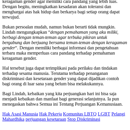
keragaman gender agar memiliki cara pandang yang lebih luas.
Dengan begitu, meningkatkan kesadaran akan toleransi dan
menghargai atas hak hidup dan berkarya bagi setiap orang dapat
terwujud.
Bukan persoalan mudah, namun bukan berarti tidak mungkin.
Lindah mengungkapkan “
dengan pemahaman yang aku miliki,
berbagi dengan teman-teman agar terbuka pikiran untuk
bergabung dan berjuang bersama teman-teman dengan keragaman
gender
“. Dengan memiliki berbagai informasi dan pengetahuan
terbaru maka memperluas cara pandang terhadap pemahaman
keragaman gender.
Hal tersebut juga dapat terimplikasi pada perilaku dan tindakan
terhadap sesama manusia. Terutama terhadap penanganan
diskriminasi dan kesetaraan gender yang dapat dijadikan contoh
bagi orang di luar sana yang belum bisa melakukannya.
Bagi Lindah, kebaikan yang kita perjuangkan hari ini bisa saja
menjadi kebaikan dan manfaat bagi generasi selanjutnya. Ia pun
menegaskan bahwa Semua ini Tentang Perjuangan Kemanusiaan.
Hak Asasi Manusia
Hak Pekerja
Komunitas LBTQ
LGBT
Pelangi
Mahardhika
perjuangan kesetaraan
Stop Diskriminasi