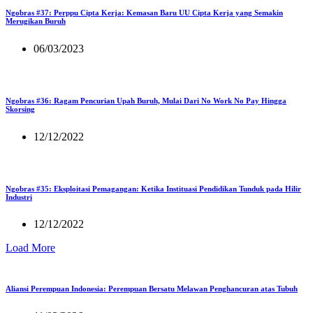
Ngobras #37: Perppu Cipta Kerja: Kemasan Baru UU Cipta Kerja yang Semakin
Merugikan Buruh
06/03/2023
Ngobras #36: Ragam Pencurian Upah Buruh, Mulai Dari No Work No Pay Hingga
Skorsing
12/12/2022
Ngobras #35: Eksploitasi Pemagangan: Ketika Instituasi Pendidikan Tunduk pada Hilir
Industri
12/12/2022
Load More
Aliansi Perempuan Indonesia: Perempuan Bersatu Melawan Penghancuran atas Tubuh