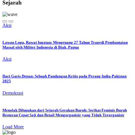
Sejarah
Aksi
Lawan Lupa, Rawat Ingatan: Mengenang 27 Tahun Tragedi Pembantaian
Massal oleh Militer Indonesia di Biak, Papua
Aksi
Dari Garis Depan: Sebuah Pandangan Kritis pada Perang India-Pakistan
2025
Demokrasi
Menolak Dilupakan dari Sejarah Gerakan Buruh: Serikat Feminis Buruh
Restoran Cepat Saji dan Retail Mengorganisir yang Tidak Terorganisir
Load More