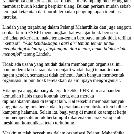
Mahardhika dan konsekuensi “dilabel” menyimpang oleh orang lain
membuat buruh kadang berpikir ulang. Bukan perkara mudah sebab
terdapat ketakutan dari buruh terhadap pengungkapan identitas
mereka.
Lindah yang tergabung dalam Pelangi Mahardhika dan juga anggota
serikat buruh FSBPI menerangkan bahwa agar tidak beresiko
terhadap pekerjaan, maka teman-teman berupaya untuk tidak terlihat
“kentara”. “
Ada ketidaksiapan dari diri teman-teman untuk
menghadapi keluarga, lingkungan, dan teman, maka tidak terlalu
menonjol
” terang Lindah.
Tidak ada usaha yang mudah dalam membangun organisasi ini,
namun demi kesetaraan dan menjadi wadah bagi teman-teman
ragam gender, semangat tidak terhenti. Jatuh bangun membentuk
organisasi ini pun tidak terelakkan dalam upaya mengorganisir.
Hilangnya anggota banyak terjadi ketika PHK di masa pandemi
kemudian habis masa kontrak kerja, atau mereka
dipindahkan/mutasi di tempat lain. Hal tersebut membuat banyak
anggota -yang notabene adalah perantau- memutuskan kembali ke
kampung halaman. Selain itu, bagi yang di mutasi ke tempat kerja
lain mempersulit untuk berkumpul dikarenakan jarak yang jauh
meskipun komunikasi tetap terhubung.
Meskipun telah bergabung dalam organisasi Pelangi Mahardhika,