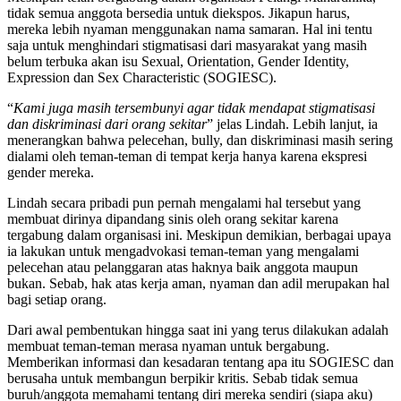
tidak semua anggota bersedia untuk diekspos. Jikapun harus,
mereka lebih nyaman menggunakan nama samaran. Hal ini tentu
saja untuk menghindari stigmatisasi dari masyarakat yang masih
belum terbuka akan isu Sexual, Orientation, Gender Identity,
Expression dan Sex Characteristic (SOGIESC).
“
Kami juga masih tersembunyi agar tidak mendapat stigmatisasi
dan diskriminasi dari orang sekitar
” jelas Lindah. Lebih lanjut, ia
menerangkan bahwa pelecehan, bully, dan diskriminasi masih sering
dialami oleh teman-teman di tempat kerja hanya karena ekspresi
gender mereka.
Lindah secara pribadi pun pernah mengalami hal tersebut yang
membuat dirinya dipandang sinis oleh orang sekitar karena
tergabung dalam organisasi ini. Meskipun demikian, berbagai upaya
ia lakukan untuk mengadvokasi teman-teman yang mengalami
pelecehan atau pelanggaran atas haknya baik anggota maupun
bukan. Sebab, hak atas kerja aman, nyaman dan adil merupakan hal
bagi setiap orang.
Dari awal pembentukan hingga saat ini yang terus dilakukan adalah
membuat teman-teman merasa nyaman untuk bergabung.
Memberikan informasi dan kesadaran tentang apa itu SOGIESC dan
berusaha untuk membangun berpikir kritis. Sebab tidak semua
buruh/anggota memahami tentang diri mereka sendiri (siapa aku)