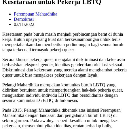
Kesetaraan untuk Pekerja LBTQ
Perempuan Mahardhika
Demokrasi
03/11/2022
Kesetaraan pada buruh masih menjadi perbincangan berat di dunia
kerja. Butuh upaya yang kuat dan berkesinambungan untuk terus
mempertahankan dan memberikan perlindungan bagi semua buruh
tanpa terkecuali termasuk pekerja queer.
Secara khusus pekerja queer mengalami diskriminasi dan kekerasan
berbasiskan ekspresi gender, identitas gender dan orientasi seksual.
Diskriminasi dan kekerasan yang mereka alami menghambat pekerja
queer untuk bisa mengakses pekerjaan dengan layak.
Pelangi Mahardhika merupakan komunitas buruh LBTQ yang
didirikan bertujuan untuk memperjuangkan hak-hak pekerja queer,
menguatkan individu-individu LBTQ dan bersolidaritas dengan
sesama komunitas LGBTIQ di Indonesia.
Pada 2015, Pelangi Mahardhika dibentuk atas inisiasi Perempuan
Mahardhika dengan landasan dari pengalaman buruh LBTQ di
sektor garmen. Pada awalnya seperti kesulitan untuk mengakses
pekerjaan, menyembunyikan identitas, rentan terhadap bully,