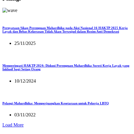
Pernyataan Sikap Perempuan Mahardhika pada Aksi Nasional 16 HAKTP 2025 Kerja
Layak dan Bebas Kekerasan Tidak Akan Terwujud dalam Rezim Anti Demokrasi
25/11/2025
Memperingati HAKTP 2024: Diskusi Perempuan Mahardhika Soroti Kerja Layak yang
Inklusif bagi Setiap Orang
10/12/2024
Pelangi Mahardhika: Memperjuangkan Kesetaraan untuk Pekerja LBTQ
03/11/2022
Load More