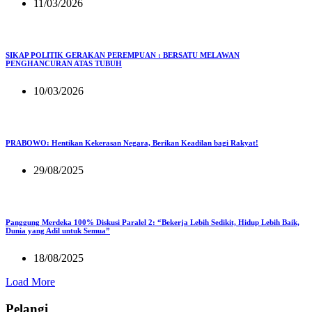
11/03/2026
SIKAP POLITIK GERAKAN PEREMPUAN : BERSATU MELAWAN
PENGHANCURAN ATAS TUBUH
10/03/2026
PRABOWO: Hentikan Kekerasan Negara, Berikan Keadilan bagi Rakyat!
29/08/2025
Panggung Merdeka 100% Diskusi Paralel 2: “Bekerja Lebih Sedikit, Hidup Lebih Baik,
Dunia yang Adil untuk Semua”
18/08/2025
Load More
Pelangi