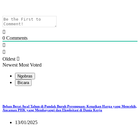
0
Comments
Oldest
Newest
Most Voted
Ngobras
Bicara
Beban Berat Awal Tahun di Pundak Buruh Perempuan: Kenaikan Harga yang Mencekik,
Ancaman PHK yang Membayangi dan Eksploitasi di Dunia Kerja
13/01/2025