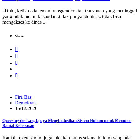
“Dulu, ketika ada teman transgender atau transpuan yang meninggal
yang tidak memiliki saudara,tidak punya identitas, tidak bisa
mengakses ke dinas ...
Share:
Fira Bas
Demokrasi
15/12/2020
Queering the Law, Upaya Menginklusikan Sistem Hukum untuk Memutus
Rantai Kekerasan
Rantai kekerasan ini juga tak akan putus selama hukum yang ada