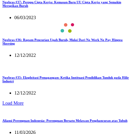
Ngobras #37: Perppu Cipta Kerja: Kemasan Baru UU Cipta Kerja yang Semakin
Merugikan Buruh
06/03/2023
Ngobras #36: Ragam Pencurian Upah Buruh, Mulai Dari No Work No Pay Hingga
Skorsing
12/12/2022
Ngobras #35: Eksploitasi Pemagangan: Ketika Instituasi Pendidikan Tunduk pada Hilir
Industri
12/12/2022
Load More
Aliansi Perempuan Indonesia: Perempuan Bersatu Melawan Penghancuran atas Tubuh
11/03/2026