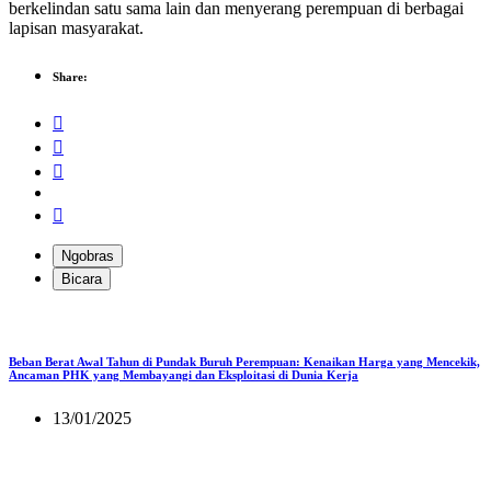
berkelindan satu sama lain dan menyerang perempuan di berbagai
lapisan masyarakat.
Share:
Ngobras
Bicara
Beban Berat Awal Tahun di Pundak Buruh Perempuan: Kenaikan Harga yang Mencekik,
Ancaman PHK yang Membayangi dan Eksploitasi di Dunia Kerja
13/01/2025