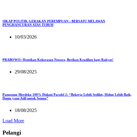
SIKAP POLITIK GERAKAN PEREMPUAN : BERSATU MELAWAN
PENGHANCURAN ATAS TUBUH
10/03/2026
PRABOWO: Hentikan Kekerasan Negara, Berikan Keadilan bagi Rakyat!
29/08/2025
Panggung Merdeka 100% Diskusi Paralel 2: “Bekerja Lebih Sedikit, Hidup Lebih Baik,
Dunia yang Adil untuk Semua”
18/08/2025
Load More
Pelangi