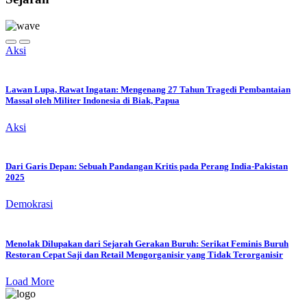
Aksi
Lawan Lupa, Rawat Ingatan: Mengenang 27 Tahun Tragedi Pembantaian
Massal oleh Militer Indonesia di Biak, Papua
Aksi
Dari Garis Depan: Sebuah Pandangan Kritis pada Perang India-Pakistan
2025
Demokrasi
Menolak Dilupakan dari Sejarah Gerakan Buruh: Serikat Feminis Buruh
Restoran Cepat Saji dan Retail Mengorganisir yang Tidak Terorganisir
Load More