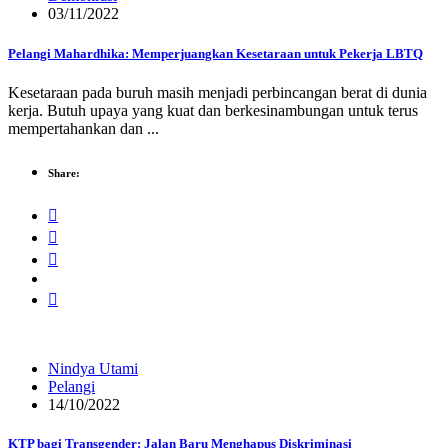
03/11/2022
Pelangi Mahardhika: Memperjuangkan Kesetaraan untuk Pekerja LBTQ
Kesetaraan pada buruh masih menjadi perbincangan berat di dunia
kerja. Butuh upaya yang kuat dan berkesinambungan untuk terus
mempertahankan dan ...
Share:
Nindya Utami
Pelangi
14/10/2022
KTP bagi Transgender: Jalan Baru Menghapus Diskriminasi