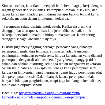
Situasi tersebut, kata Sarah, menjadi lebih berat bagi pekerja dengan
ragam gender dan seksualitas. Perempuan lesbian, biseksual, dan
queer kerap menghadapi penindasan berlapis baik di tempat kerja,
sekolah, maupun dalam lingkungan keluarga.
“Perempuan selalu diminta untuk patuh. Ketika ekspresi kita
dianggap liar atau queer, akses kita justru dibatasi baik untuk
bekerja, bersekolah, maupun hidup di masyarakat. Kami sering
dianggap sebagai ancaman,” ujarnya.
Diskusi juga menyinggung berbagai persoalan yang dihadapi
perempuan, mulai dari femisida, stigma terhadap transpuan,
peminggiran terhadap pekerja seks, hingga kerentanan yang dialami
perempuan dengan disabilitas mental yang kerap dianggap tidak
cakap dan bahkan dikurung, sehingga rentan mengalami kekerasan.
Selain itu, dibahas pula eksploitasi tenaga kerja perempuan serta
kerusakan lingkungan yang merampas ruang hidup perempuan adat
dan perempuan pesisir. Dalam banyak kasus, perempuan tidak
hanya kehilangan penghidupan, tetapi juga kehilangan kendali atas
tubuh dan hidupnya sendiri.
Baca Juga:
https://mahardhika.org/aku-mau-merebut-
kemerdekaanku-melawan-politik-penundukan-perempuan/