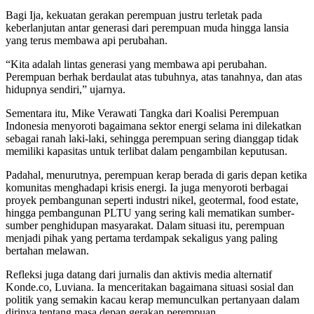
Bagi Ija, kekuatan gerakan perempuan justru terletak pada
keberlanjutan antar generasi dari perempuan muda hingga lansia
yang terus membawa api perubahan.
“Kita adalah lintas generasi yang membawa api perubahan.
Perempuan berhak berdaulat atas tubuhnya, atas tanahnya, dan atas
hidupnya sendiri,” ujarnya.
Sementara itu, Mike Verawati Tangka dari Koalisi Perempuan
Indonesia menyoroti bagaimana sektor energi selama ini dilekatkan
sebagai ranah laki-laki, sehingga perempuan sering dianggap tidak
memiliki kapasitas untuk terlibat dalam pengambilan keputusan.
Padahal, menurutnya, perempuan kerap berada di garis depan ketika
komunitas menghadapi krisis energi. Ia juga menyoroti berbagai
proyek pembangunan seperti industri nikel, geotermal, food estate,
hingga pembangunan PLTU yang sering kali mematikan sumber-
sumber penghidupan masyarakat. Dalam situasi itu, perempuan
menjadi pihak yang pertama terdampak sekaligus yang paling
bertahan melawan.
Refleksi juga datang dari jurnalis dan aktivis media alternatif
Konde.co, Luviana. Ia menceritakan bagaimana situasi sosial dan
politik yang semakin kacau kerap memunculkan pertanyaan dalam
dirinya tentang masa depan gerakan perempuan.