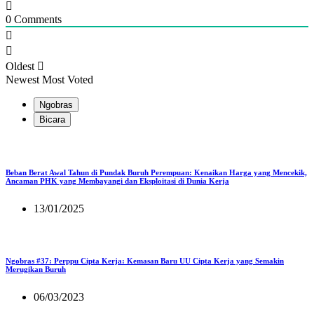
0
Comments
Oldest
Newest
Most Voted
Ngobras
Bicara
Beban Berat Awal Tahun di Pundak Buruh Perempuan: Kenaikan Harga yang Mencekik,
Ancaman PHK yang Membayangi dan Eksploitasi di Dunia Kerja
13/01/2025
Ngobras #37: Perppu Cipta Kerja: Kemasan Baru UU Cipta Kerja yang Semakin
Merugikan Buruh
06/03/2023