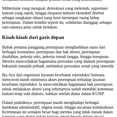
Militerisme yang menguat, demokrasi yang melemah, supremasi
hukum yang rapuh, hingga ekspansi industri ekstraktif disebut
sebagai rangkaian situasi yang turut merampas ruang hidup
perempuan. Dalam kondisi seperti itu, solidaritas dianggap sebagai
satu-satunya jalan untuk bertahan.
Kisah-kisah dari garis depan
Babak pertama panggung perempuan menghadirkan suara dari
berbagai komunitas: perempuan dan hak aborsi, perempuan
disabilitas, pekerja seks, pekerja rumah tangga, hingga transpuan.
Mereka menceritakan bagaimana persoalan yang dialami perempuan
bukanlah masalah pribadi, melainkan persoalan sosial yang sistemik.
Ika Ayu dari organisasi layanan kesehatan reproduksi Samsara
menyoroti masih minimnya akses perempuan terhadap layanan
kesehatan reproduksi. Ia mencontohkan bagaimana hak perempuan
untuk melakukan aborsi yang sebenarnya sudah memiliki ketentuan
hukum tetap sulit diakses, bahkan setelah diatur dalam KUHP.
Dalam praktiknya, perempuan masih menghadapi berbagai
hambatan administratif, stigma sosial, hingga ancaman kriminalisasi.
Kerentanan ini semakin besar bagi mereka yang tidak masuk dalam
kategori yang diatur dalam hukum, tetapi berada dalam situasi