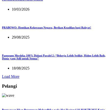
10/03/2026
PRABOWO: Hentikan Kekerasan Negara, Berikan Keadilan bagi Rakyat!
29/08/2025
Panggung Merdeka 100% Diskusi Paralel 2: “Bekerja Lebih Sedikit, Hidup Lebih Baik,
Dunia yang Adil untuk Semua”
18/08/2025
Load More
Pelangi
Pernyataan Sikap Perempuan Mahardhika pada Aksi Nasional 16 HAKTP 2025 Kerja