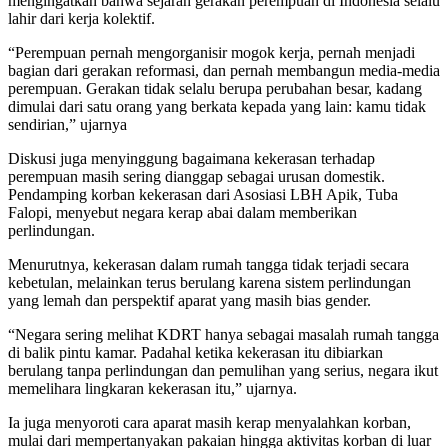
mengingatkan bahwa sejarah gerakan perempuan di Indonesia selalu
lahir dari kerja kolektif.
“Perempuan pernah mengorganisir mogok kerja, pernah menjadi
bagian dari gerakan reformasi, dan pernah membangun media-media
perempuan. Gerakan tidak selalu berupa perubahan besar, kadang
dimulai dari satu orang yang berkata kepada yang lain: kamu tidak
sendirian,” ujarnya
Diskusi juga menyinggung bagaimana kekerasan terhadap
perempuan masih sering dianggap sebagai urusan domestik.
Pendamping korban kekerasan dari Asosiasi LBH Apik, Tuba
Falopi, menyebut negara kerap abai dalam memberikan
perlindungan.
Menurutnya, kekerasan dalam rumah tangga tidak terjadi secara
kebetulan, melainkan terus berulang karena sistem perlindungan
yang lemah dan perspektif aparat yang masih bias gender.
“Negara sering melihat KDRT hanya sebagai masalah rumah tangga
di balik pintu kamar. Padahal ketika kekerasan itu dibiarkan
berulang tanpa perlindungan dan pemulihan yang serius, negara ikut
memelihara lingkaran kekerasan itu,” ujarnya.
Ia juga menyoroti cara aparat masih kerap menyalahkan korban,
mulai dari mempertanyakan pakaian hingga aktivitas korban di luar