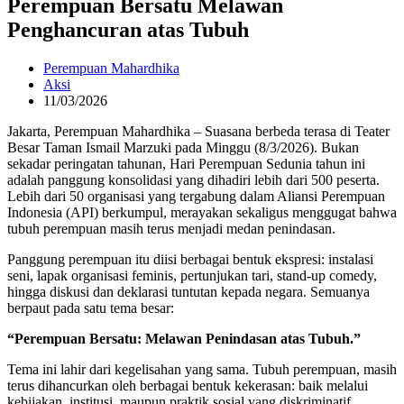
Perempuan Bersatu Melawan
Penghancuran atas Tubuh
Perempuan Mahardhika
Aksi
11/03/2026
Jakarta, Perempuan Mahardhika – Suasana berbeda terasa di Teater
Besar Taman Ismail Marzuki pada Minggu (8/3/2026). Bukan
sekadar peringatan tahunan, Hari Perempuan Sedunia tahun ini
adalah panggung konsolidasi yang dihadiri lebih dari 500 peserta.
Lebih dari 50 organisasi yang tergabung dalam Aliansi Perempuan
Indonesia (API) berkumpul, merayakan sekaligus menggugat bahwa
tubuh perempuan masih terus menjadi medan penindasan.
Panggung perempuan itu diisi berbagai bentuk ekspresi: instalasi
seni, lapak organisasi feminis, pertunjukan tari, stand-up comedy,
hingga diskusi dan deklarasi tuntutan kepada negara. Semuanya
berpaut pada satu tema besar:
“Perempuan Bersatu: Melawan Penindasan atas Tubuh.”
Tema ini lahir dari kegelisahan yang sama. Tubuh perempuan, masih
terus dihancurkan oleh berbagai bentuk kekerasan: baik melalui
kebijakan, institusi, maupun praktik sosial yang diskriminatif.