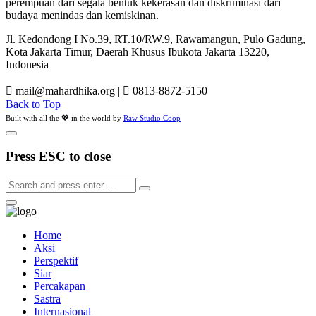
perempuan dari segala bentuk kekerasan dan diskriminasi dari
budaya menindas dan kemiskinan.
Jl. Kedondong I No.39, RT.10/RW.9, Rawamangun, Pulo Gadung,
Kota Jakarta Timur, Daerah Khusus Ibukota Jakarta 13220,
Indonesia
mail@mahardhika.org
|
0813-8872-5150
Back to Top
Built with all the 💖 in the world by
Raw Studio Coop
Press ESC to close
Home
Aksi
Perspektif
Siar
Percakapan
Sastra
Internasional