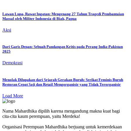
Lawan Lupa, Rawat Ingatan: Mengenang 27 Tahun Tragedi Pembantaian
Massal oleh Militer Indonesia di Biak, Papua
Aksi
Dari Garis Depan: Sebuah Pandangan Kritis pada Perang India-Pakistan
2025
Demokrasi
Menolak Dilupakan dari Sejarah Gerakan Buruh: Serikat Feminis Buruh
Restoran Cepat Saji dan Retail Mengorganisir yang Tidak Terorganisir
Load More
Nama Mahardhika dipilih karena mengandung makna kuat bagi
cita-cita kaum perempuan, yaitu Merdeka!
Organisasi Perempuan Mahardhika berjuang untuk kemerdekaan