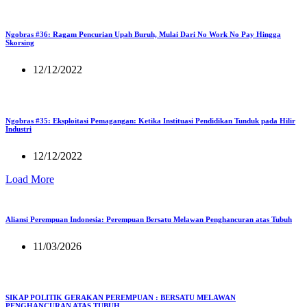
Ngobras #36: Ragam Pencurian Upah Buruh, Mulai Dari No Work No Pay Hingga
Skorsing
12/12/2022
Ngobras #35: Eksploitasi Pemagangan: Ketika Instituasi Pendidikan Tunduk pada Hilir
Industri
12/12/2022
Load More
Aliansi Perempuan Indonesia: Perempuan Bersatu Melawan Penghancuran atas Tubuh
11/03/2026
SIKAP POLITIK GERAKAN PEREMPUAN : BERSATU MELAWAN
PENGHANCURAN ATAS TUBUH