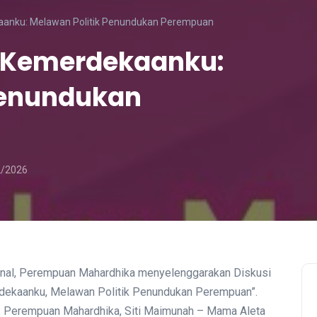
anku: Melawan Politik Penundukan Perempuan
 Kemerdekaanku:
Penundukan
2/2026
onal, Perempuan Mahardhika menyelenggarakan Diskusi
rdekaanku, Melawan Politik Penundukan Perempuan”.
 – Perempuan Mahardhika, Siti Maimunah – Mama Aleta