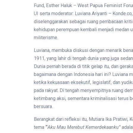
Fund, Esther Haluk – West Papua Feminist Forum
UI serta moderator: Luviana Ariyanti – Konde.co,
diselenggarakan sebagai ruang pembacaan kritis at
kehidupan perempuan kembali menjadi medan ut
militerisme.
Luviana, membuka diskusi dengan menarik bena
1911, yang lahir di tengah dunia yang juga seda
Dunia pernah berada di titik gelap itu, dan ger
bagaimana dengan Indonesia hari ini? Luviana m
ketika kekuasaan eksekutif, legislatif, dan yudi
pada rakyat. Di tengah menyempitnya ruang demo
ketimbang aksi, sementara kriminalisasi terus 
bersuara.
Berangkat dari refleksi itu, Mutiara Ika Prati
tema
“
Aku Mau Merebut Kemerdekaanku”
adala