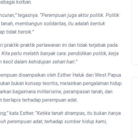
ebagai korban.
ncuran,”
tegasnya.
“Perempuan juga aktor politik. Politik
Menolak Dilupakan dari
Demokrasi
 tanah, membangun solidaritas
,
itu adalah bentuk
Sejarah Gerakan Buruh:
p tidak heroik.”
Serikat Feminis Buruh
 praktik-praktik perlawanan ini dan tidak terjebak pada
Restoran Cepat Saji dan
. Kita perlu melatih banyak cara: pendidikan politik, kerja
Retail Mengorganisir yang
kecil dalam kehidupan sehari-hari.”
Tidak Terorganisir
perempuan disampaikan oleh Esther Haluk dari West Papua
ukan bukan konsep teoritis, melainkan pengalaman hidup
arkan bagaimana militerisme, perampasan tanah, dan
n berlapis terhadap perempuan adat.
ang,”
kata Esther. “
Ketika tanah dirampas, itu bukan hanya
ubuh perempuan adat, terhadap sumber hidup kami,