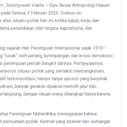
 , Sulistyowati Irianto – Guru Besar Antropologi Hukum
 pada Selasa, 3 Februari 2026. Diskusi ini
as situasi politik hari ini, ketika tubuh, kerja, dan
ama penundukan oleh negara, kapitalisme, dan
ng sejarah Hari Perempuan Internasional sejak 1910–
ng “rusak” oleh perang, ketimpangan, dan krisis demokrasi.
akan perempuan pernah bangkit darinya. Pertanyaannya,
enyoroti situasi politik yang semakin mencengkeram,
katif terkonsolidasi, hampir tanpa oposisi yang berpihak
krasi, banyak gerakan dipaksa memilih jalur lobi
berlangsung, dengan ribuan orang ditangkap hanya karena
wi, Ketua Perempuan Mahardhika, menegaskan bahwa
h pernyataan politik. Kalimat yang dirawat dari semangat