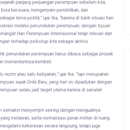
kan sejarah panjang perjuangan perempuan sebelum kita,
a bisa bersuara, mengenyam pendidikan, dan
ebagai tema politik,”
ujar Ika,
“karena di balik situasi hari
demokrasi melalui penundukan perempuan, dengan tujuan
emangat Hari Perempuan Internasional tetap relevan dan
angan terhadap psikologi kita sebagai aktivis.
itik penundukan perempuan harus dibaca sebagai proyek
kan momentumnya kembali.
u rezim atau satu kebijakan,”
ujar Ika.
“
tapi merupakan
rempuan sejak Orde Baru, yang hari ini dipadukan dengan
erempuan selalu jadi target utama karena di sanalah
an semakin menyempit seiring dengan menguatnya
 yang melawan, serta normalisasi peran militer di ruang
 mengalami kekerasan secara langsung, tetapi juga