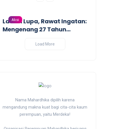
Lawan Lupa, Rawat Ingatan:
Dari Garis De
Aksi
Aksi
Mengenang 27 Tahun
Pandangan Kr
Tragedi Pembantaian
Perang India-
Massal oleh Militer
Load More
Indonesia di Biak, Papua
Nama Mahardhika dipilih karena
mengandung makna kuat bagi cita-cita kaum
perempuan, yaitu Merdeka!
Organisasi Perempuan Mahardhika berjuang