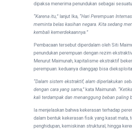
dipaksa menerima penundukan sebagai sesuatu 
“Karena itu,”
lanjut Ika,
“Hari Perempuan Internas
meminta belas kasihan negara. Kita sedang me
kembali kemerdekaannya.”
Pembacaan tersebut diperdalam oleh Siti Maimu
penundukan perempuan dengan rezim ekstrakti
Menurut Maimunah, kapitalisme ekstraktif beke
perempuan: keduanya dianggap bisa dieksploita
“Dalam sistem ekstraktif, alam diperlakukan s
dengan cara yang sama,”
kata Maimunah.
“Ketik
kali terdampak dan menanggung beban paling b
Ia menjelaskan bahwa kekerasan terhadap peremp
dalam bentuk kekerasan fisik yang kasat mata, t
penghidupan, kemiskinan struktural, hingga ke