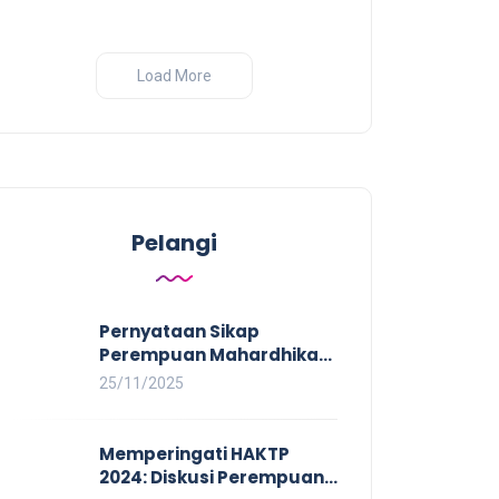
Load More
Pelangi
Pernyataan Sikap
Perempuan Mahardhika
pada Aksi Nasional 16
25/11/2025
HAKTP 2025 Kerja Layak
dan Bebas Kekerasan
Tidak Akan Terwujud
Memperingati HAKTP
dalam Rezim Anti
2024: Diskusi Perempuan
Demokrasi