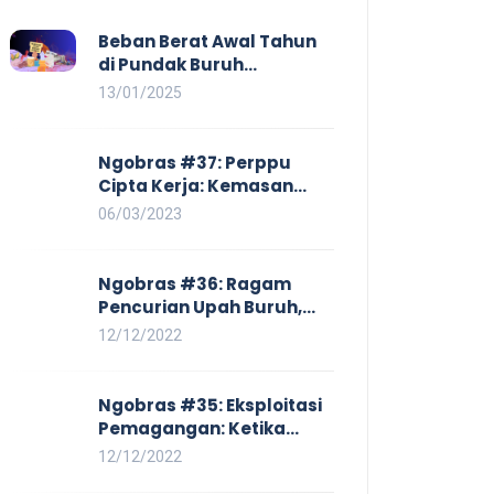
Beban Berat Awal Tahun
di Pundak Buruh
Perempuan: Kenaikan
13/01/2025
Harga yang Mencekik,
Ancaman PHK yang
Membayangi dan
Ngobras #37: Perppu
Eksploitasi di Dunia Kerja
Cipta Kerja: Kemasan
Baru UU Cipta Kerja yang
06/03/2023
Semakin Merugikan Buruh
Ngobras #36: Ragam
Pencurian Upah Buruh,
Mulai Dari No Work No Pay
12/12/2022
Hingga Skorsing
Ngobras #35: Eksploitasi
Pemagangan: Ketika
Instituasi Pendidikan
12/12/2022
Tunduk pada Hilir Industri