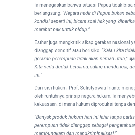
Ia menegaskan bahwa situasi Papua tidak bisa di
berlangsung.
“Negara hadir di Papua bukan seba
kondisi seperti ini, bicara soal hak yang ‘diberi
merebut hak untuk hidup.”
Esther juga mengkritik sikap gerakan nasional 
dianggap sensitif atau berisiko.
“Kalau kita tid
gerakan perempuan tidak akan pernah utuh,”
uja
Kita perlu duduk bersama, saling mendengar, d
ini.”
Dari sisi hukum, Prof. Sulistyowati Irianto me
oleh runtuhnya prinsip negara hukum. Ia menye
kekuasaan, di mana hukum diproduksi tanpa de
“Banyak produk hukum hari ini lahir tanpa parti
perempuan tidak dianggap sebagai pengetahuan 
membungkam dan mengkriminalisasi.”