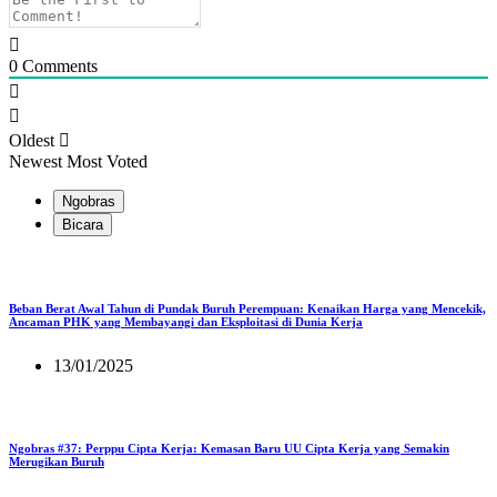
0
Comments
Oldest
Newest
Most Voted
Ngobras
Bicara
Beban Berat Awal Tahun di Pundak Buruh Perempuan: Kenaikan Harga yang Mencekik,
Ancaman PHK yang Membayangi dan Eksploitasi di Dunia Kerja
13/01/2025
Ngobras #37: Perppu Cipta Kerja: Kemasan Baru UU Cipta Kerja yang Semakin
Merugikan Buruh