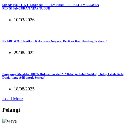
SIKAP POLITIK GERAKAN PEREMPUAN : BERSATU MELAWAN
PENGHANCURAN ATAS TUBUH
10/03/2026
PRABOWO: Hentikan Kekerasan Negara, Berikan Keadilan bagi Rakyat!
29/08/2025
Panggung Merdeka 100% Diskusi Paralel 2: “Bekerja Lebih Sedikit, Hidup Lebih Baik,
Dunia yang Adil untuk Semua”
18/08/2025
Load More
Pelangi