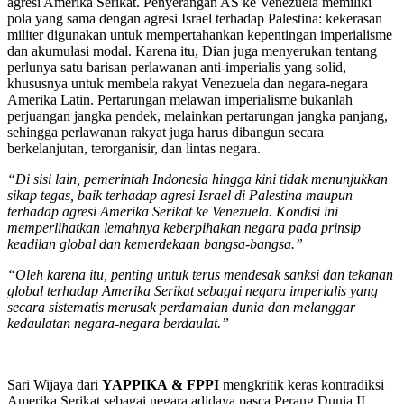
agresi Amerika Serikat. Penyerangan AS ke Venezuela memiliki
pola yang sama dengan agresi Israel terhadap Palestina: kekerasan
militer digunakan untuk mempertahankan kepentingan imperialisme
dan akumulasi modal. Karena itu, Dian juga menyerukan tentang
perlunya satu barisan perlawanan anti-imperialis yang solid,
khususnya untuk membela rakyat Venezuela dan negara-negara
Amerika Latin. Pertarungan melawan imperialisme bukanlah
perjuangan jangka pendek, melainkan pertarungan jangka panjang,
sehingga perlawanan rakyat juga harus dibangun secara
berkelanjutan, terorganisir, dan lintas negara.
“Di sisi lain, pemerintah Indonesia hingga kini tidak menunjukkan
sikap tegas, baik terhadap agresi Israel di Palestina maupun
terhadap agresi Amerika Serikat ke Venezuela. Kondisi ini
memperlihatkan lemahnya keberpihakan negara pada prinsip
keadilan global dan kemerdekaan bangsa-bangsa.”
“Oleh karena itu, penting untuk terus mendesak sanksi dan tekanan
global terhadap Amerika Serikat sebagai negara imperialis yang
secara sistematis merusak perdamaian dunia dan melanggar
kedaulatan negara-negara berdaulat.”
Sari Wijaya dari
YAPPIKA
&
FPPI
mengkritik keras kontradiksi
Amerika Serikat sebagai negara adidaya pasca Perang Dunia II.