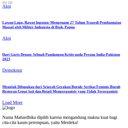
Aksi
Lawan Lupa, Rawat Ingatan: Mengenang 27 Tahun Tragedi Pembantaian
Massal oleh Militer Indonesia di Biak, Papua
Aksi
Dari Garis Depan: Sebuah Pandangan Kritis pada Perang India-Pakistan
2025
Demokrasi
Menolak Dilupakan dari Sejarah Gerakan Buruh: Serikat Feminis Buruh
Restoran Cepat Saji dan Retail Mengorganisir yang Tidak Terorganisir
Load More
Nama Mahardhika dipilih karena mengandung makna kuat bagi
cita-cita kaum perempuan, yaitu Merdeka!