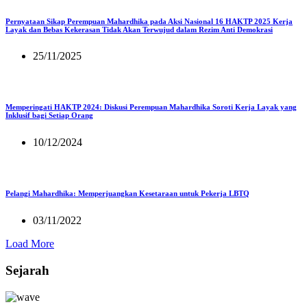
Pernyataan Sikap Perempuan Mahardhika pada Aksi Nasional 16 HAKTP 2025 Kerja
Layak dan Bebas Kekerasan Tidak Akan Terwujud dalam Rezim Anti Demokrasi
25/11/2025
Memperingati HAKTP 2024: Diskusi Perempuan Mahardhika Soroti Kerja Layak yang
Inklusif bagi Setiap Orang
10/12/2024
Pelangi Mahardhika: Memperjuangkan Kesetaraan untuk Pekerja LBTQ
03/11/2022
Load More
Sejarah