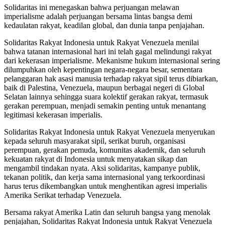
Solidaritas ini menegaskan bahwa perjuangan melawan
imperialisme adalah perjuangan bersama lintas bangsa demi
kedaulatan rakyat, keadilan global, dan dunia tanpa penjajahan.
Solidaritas Rakyat Indonesia untuk Rakyat Venezuela menilai
bahwa tatanan internasional hari ini telah gagal melindungi rakyat
dari kekerasan imperialisme. Mekanisme hukum internasional sering
dilumpuhkan oleh kepentingan negara-negara besar, sementara
pelanggaran hak asasi manusia terhadap rakyat sipil terus dibiarkan,
baik di Palestina, Venezuela, maupun berbagai negeri di Global
Selatan lainnya sehingga suara kolektif gerakan rakyat, termasuk
gerakan perempuan, menjadi semakin penting untuk menantang
legitimasi kekerasan imperialis.
Solidaritas Rakyat Indonesia untuk Rakyat Venezuela menyerukan
kepada seluruh masyarakat sipil, serikat buruh, organisasi
perempuan, gerakan pemuda, komunitas akademik, dan seluruh
kekuatan rakyat di Indonesia untuk menyatakan sikap dan
mengambil tindakan nyata. Aksi solidaritas, kampanye publik,
tekanan politik, dan kerja sama internasional yang terkoordinasi
harus terus dikembangkan untuk menghentikan agresi imperialis
Amerika Serikat terhadap Venezuela.
Bersama rakyat Amerika Latin dan seluruh bangsa yang menolak
penjajahan, Solidaritas Rakyat Indonesia untuk Rakyat Venezuela