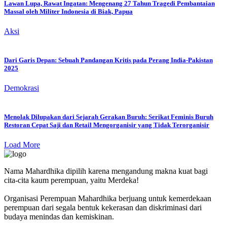
Lawan Lupa, Rawat Ingatan: Mengenang 27 Tahun Tragedi Pembantaian
Massal oleh Militer Indonesia di Biak, Papua
Aksi
Dari Garis Depan: Sebuah Pandangan Kritis pada Perang India-Pakistan
2025
Demokrasi
Menolak Dilupakan dari Sejarah Gerakan Buruh: Serikat Feminis Buruh
Restoran Cepat Saji dan Retail Mengorganisir yang Tidak Terorganisir
Load More
Nama Mahardhika dipilih karena mengandung makna kuat bagi
cita-cita kaum perempuan, yaitu Merdeka!
Organisasi Perempuan Mahardhika berjuang untuk kemerdekaan
perempuan dari segala bentuk kekerasan dan diskriminasi dari
budaya menindas dan kemiskinan.