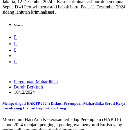
Jakarta, 12 Desember 2024 – Kasus kriminalisasi buruh perempuan
Septia Dwi Pertiwi memasuki babak baru. Pada 11 Desember 2024,
sidang lanjutan kriminalisasi ...
Share:
Perempuan Mahardhika
Buruh Berkisah
10/12/2024
Memperingati HAKTP 2024: Diskusi Perempuan Mahardhika Soroti Kerja
Layak yang Inklusif bagi Setiap Orang
Momentum Hari Anti Kekerasan terhadap Perempuan (HAKTP)
tahun 2024 menjadi pengingat pentingnya menyoroti isu-isu yang
sering kali terpinggirkan, tidak diprioritaskan, ...