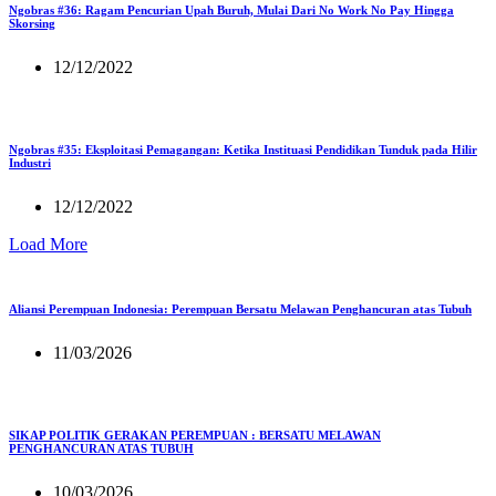
Ngobras #36: Ragam Pencurian Upah Buruh, Mulai Dari No Work No Pay Hingga
Skorsing
12/12/2022
Ngobras #35: Eksploitasi Pemagangan: Ketika Instituasi Pendidikan Tunduk pada Hilir
Industri
12/12/2022
Load More
Aliansi Perempuan Indonesia: Perempuan Bersatu Melawan Penghancuran atas Tubuh
11/03/2026
SIKAP POLITIK GERAKAN PEREMPUAN : BERSATU MELAWAN
PENGHANCURAN ATAS TUBUH
10/03/2026