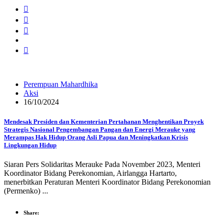
Perempuan Mahardhika
Aksi
16/10/2024
Mendesak Presiden dan Kementerian Pertahanan Menghentikan Proyek
Strategis Nasional Pengembangan Pangan dan Energi Merauke yang
Merampas Hak Hidup Orang Asli Papua dan Meningkatkan Krisis
Lingkungan Hidup
Siaran Pers Solidaritas Merauke Pada November 2023, Menteri
Koordinator Bidang Perekonomian, Airlangga Hartarto,
menerbitkan Peraturan Menteri Koordinator Bidang Perekonomian
(Permenko) ...
Share: