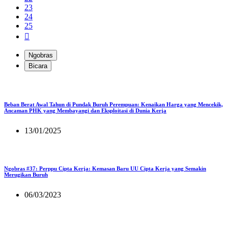
23
24
25
Ngobras
Bicara
Beban Berat Awal Tahun di Pundak Buruh Perempuan: Kenaikan Harga yang Mencekik,
Ancaman PHK yang Membayangi dan Eksploitasi di Dunia Kerja
13/01/2025
Ngobras #37: Perppu Cipta Kerja: Kemasan Baru UU Cipta Kerja yang Semakin
Merugikan Buruh
06/03/2023