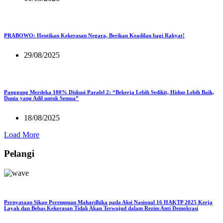
PRABOWO: Hentikan Kekerasan Negara, Berikan Keadilan bagi Rakyat!
29/08/2025
Panggung Merdeka 100% Diskusi Paralel 2: “Bekerja Lebih Sedikit, Hidup Lebih Baik,
Dunia yang Adil untuk Semua”
18/08/2025
Load More
Pelangi
Pernyataan Sikap Perempuan Mahardhika pada Aksi Nasional 16 HAKTP 2025 Kerja
Layak dan Bebas Kekerasan Tidak Akan Terwujud dalam Rezim Anti Demokrasi