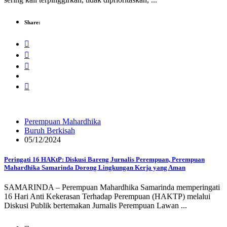
Share:
Perempuan Mahardhika
Buruh Berkisah
05/12/2024
Peringati 16 HAKtP: Diskusi Bareng Jurnalis Perempuan, Perempuan
Mahardhika Samarinda Dorong Lingkungan Kerja yang Aman
SAMARINDA – Perempuan Mahardhika Samarinda memperingati
16 Hari Anti Kekerasan Terhadap Perempuan (HAKTP) melalui
Diskusi Publik bertemakan Jurnalis Perempuan Lawan ...