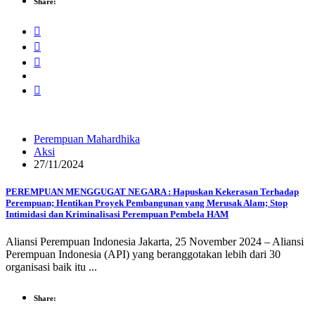
Share:
Perempuan Mahardhika
Aksi
27/11/2024
PEREMPUAN MENGGUGAT NEGARA : Hapuskan Kekerasan Terhadap
Perempuan; Hentikan Proyek Pembangunan yang Merusak Alam; Stop
Intimidasi dan Kriminalisasi Perempuan Pembela HAM
Aliansi Perempuan Indonesia Jakarta, 25 November 2024 – Aliansi
Perempuan Indonesia (API) yang beranggotakan lebih dari 30
organisasi baik itu ...
Share: