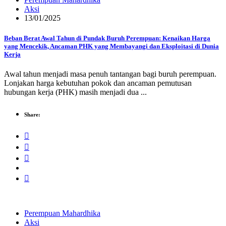
Aksi
13/01/2025
Beban Berat Awal Tahun di Pundak Buruh Perempuan: Kenaikan Harga
yang Mencekik, Ancaman PHK yang Membayangi dan Eksploitasi di Dunia
Kerja
Awal tahun menjadi masa penuh tantangan bagi buruh perempuan.
Lonjakan harga kebutuhan pokok dan ancaman pemutusan
hubungan kerja (PHK) masih menjadi dua ...
Share:
Perempuan Mahardhika
Aksi