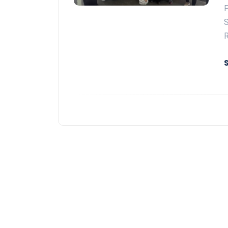
P
S
R