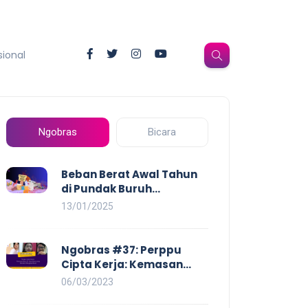
sional
Ngobras
Bicara
Beban Berat Awal Tahun
di Pundak Buruh
Perempuan: Kenaikan
13/01/2025
Harga yang Mencekik,
Ancaman PHK yang
Membayangi dan
Ngobras #37: Perppu
Eksploitasi di Dunia Kerja
Cipta Kerja: Kemasan
Baru UU Cipta Kerja yang
06/03/2023
Semakin Merugikan Buruh