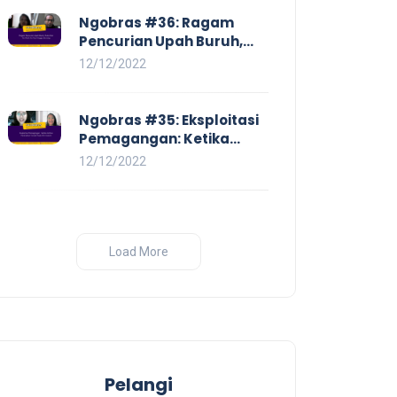
Ngobras #36: Ragam
Pencurian Upah Buruh,
Mulai Dari No Work No Pay
12/12/2022
Hingga Skorsing
Ngobras #35: Eksploitasi
Pemagangan: Ketika
Instituasi Pendidikan
12/12/2022
Tunduk pada Hilir Industri
Load More
Pelangi