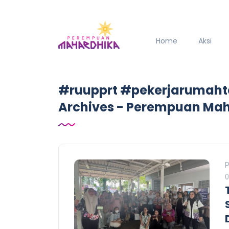
Home
Aksi
#ruupprt #pekerjarumah
Archives - Perempuan Ma
P
0