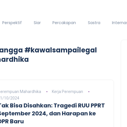
Perspektif
Siar
Percakapan
Sastra
Interna
tangga #kawalsampailegal
hardhika
erempuan Mahardhika
Kerja Perempuan
1/10/2024
Tak Bisa Disahkan: Tragedi RUU PPRT
September 2024, dan Harapan ke
DPR Baru