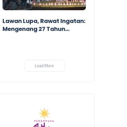
Dari Garis De
Pandangan Kr
Lawan Lupa, Rawat Ingatan:
Perang India-
Mengenang 27 Tahun
Tragedi Pembantaian
Massal oleh Militer
Indonesia di Biak, Papua
Load More