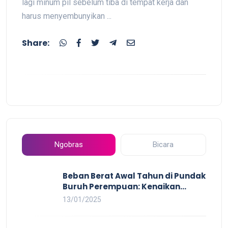
lagi minum pil sebelum tiba di tempat kerja dan
harus menyembunyikan ...
Share:
Ngobras
Bicara
Beban Berat Awal Tahun di Pundak
Buruh Perempuan: Kenaikan
Harga yang Mencekik, Ancaman
13/01/2025
PHK yang Membayangi dan
Eksploitasi di Dunia Kerja