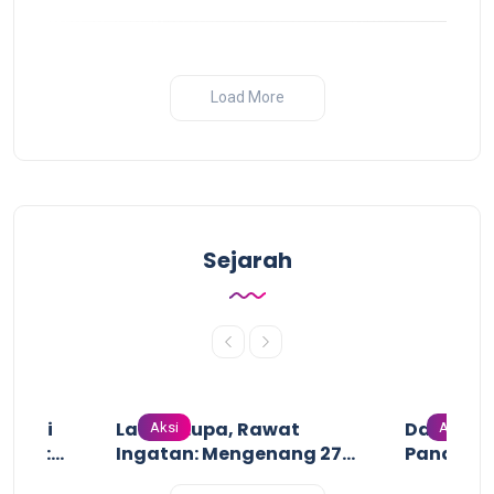
Load More
Sejarah
n dari
Lawan Lupa, Rawat
Dari Gari
Aksi
Aksi
uruh:
Ingatan: Mengenang 27
Pandanga
uruh
Tahun Tragedi
Perang I