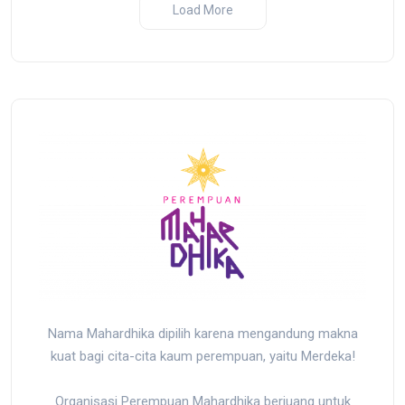
ji dan
Pembantaian Massal oleh
2025
Load More
sir yang
Militer Indonesia di Biak,
r
Papua
Nama Mahardhika dipilih karena mengandung makna
kuat bagi cita-cita kaum perempuan, yaitu Merdeka!
Organisasi Perempuan Mahardhika berjuang untuk