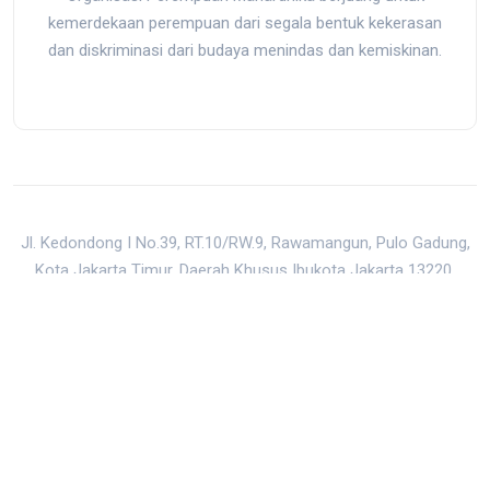
kemerdekaan perempuan dari segala bentuk kekerasan
dan diskriminasi dari budaya menindas dan kemiskinan.
Jl. Kedondong I No.39, RT.10/RW.9, Rawamangun, Pulo Gadung,
Kota Jakarta Timur, Daerah Khusus Ibukota Jakarta 13220,
Indonesia
mail@mahardhika.org
|
0813-8872-5150
Back to Top
Built with all the 💖 in the world by
Raw Studio Coop