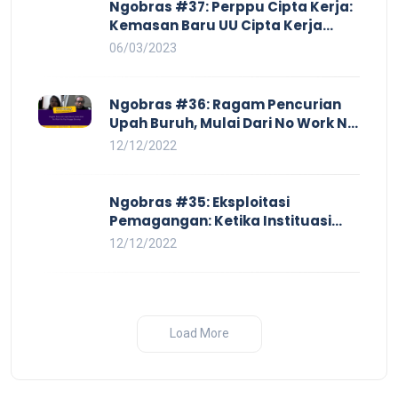
Ngobras #37: Perppu Cipta Kerja:
Kemasan Baru UU Cipta Kerja
yang Semakin Merugikan Buruh
06/03/2023
Ngobras #36: Ragam Pencurian
Upah Buruh, Mulai Dari No Work No
Pay Hingga Skorsing
12/12/2022
Ngobras #35: Eksploitasi
Pemagangan: Ketika Instituasi
Pendidikan Tunduk pada Hilir
12/12/2022
Industri
Load More