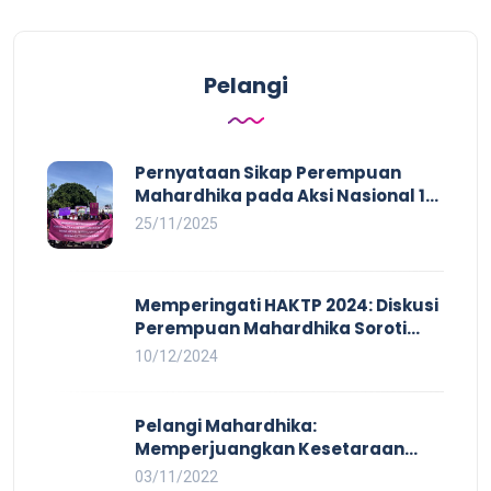
Pelangi
Pernyataan Sikap Perempuan
Mahardhika pada Aksi Nasional 16
HAKTP 2025 Kerja Layak dan Bebas
25/11/2025
Kekerasan Tidak Akan Terwujud
dalam Rezim Anti Demokrasi
Memperingati HAKTP 2024: Diskusi
Perempuan Mahardhika Soroti
Kerja Layak yang Inklusif bagi
10/12/2024
Setiap Orang
Pelangi Mahardhika:
Memperjuangkan Kesetaraan
untuk Pekerja LBTQ
03/11/2022