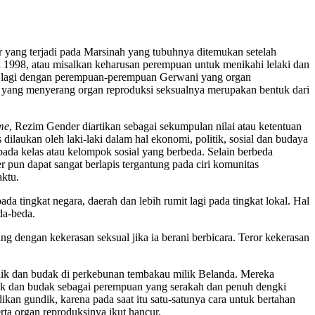
yang terjadi pada Marsinah yang tubuhnya ditemukan setelah
1998, atau misalkan keharusan perempuan untuk menikahi lelaki dan
um lagi dengan perempuan-perempuan Gerwani yang organ
n yang menyerang organ reproduksi seksualnya merupakan bentuk dari
me
, Rezim Gender diartikan sebagai sekumpulan nilai atau ketentuan
ilaukan oleh laki-laki dalam hal ekonomi, politik, sosial dan budaya
pada kelas atau kelompok sosial yang berbeda. Selain berbeda
pun dapat sangat berlapis tergantung pada ciri komunitas
aktu.
da tingkat negara, daerah dan lebih rumit lagi pada tingkat lokal. Hal
da-beda.
 dengan kekerasan seksual jika ia berani berbicara. Teror kekerasan
ndik dan budak di perkebunan tembakau milik Belanda. Mereka
k dan budak sebagai perempuan yang serakah dan penuh dengki
kan gundik, karena pada saat itu satu-satunya cara untuk bertahan
ta organ reproduksinya ikut hancur.