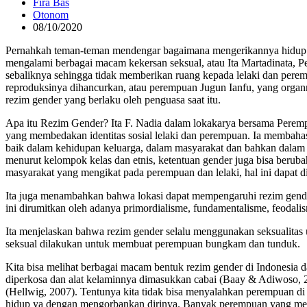
Fira Bas
Otonom
08/10/2020
Pernahkah teman-teman mendengar bagaimana mengerikannya hidup d
mengalami berbagai macam kekersan seksual, atau Ita Martadinata,
sebaliknya sehingga tidak memberikan ruang kepada lelaki dan per
reproduksinya dihancurkan, atau perempuan Jugun Ianfu, yang organ
rezim gender yang berlaku oleh penguasa saat itu.
Apa itu Rezim Gender? Ita F. Nadia dalam lokakarya bersama Perem
yang membedakan identitas sosial lelaki dan perempuan. Ia membahas 
baik dalam kehidupan keluarga, dalam masyarakat dan bahkan dalam be
menurut kelompok kelas dan etnis, ketentuan gender juga bisa berub
masyarakat yang mengikat pada perempuan dan lelaki, hal ini dapat d
Ita juga menambahkan bahwa lokasi dapat mempengaruhi rezim gend
ini dirumitkan oleh adanya primordialisme, fundamentalisme, feodalis
Ita menjelaskan bahwa rezim gender selalu menggunakan seksualitas 
seksual dilakukan untuk membuat perempuan bungkam dan tunduk.
Kita bisa melihat berbagai macam bentuk rezim gender di Indonesia
diperkosa dan alat kelaminnya dimasukkan cabai (Baay & Adiwoso,
(Hellwig, 2007). Tentunya kita tidak bisa menyalahkan perempuan di 
hidup ya dengan mengorbankan dirinya. Banyak perempuan yang menja