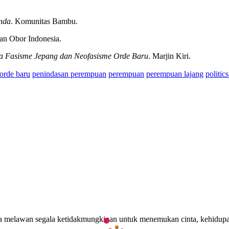
anda
. Komunitas Bambu.
san Obor Indonesia.
a Fasisme Jepang dan Neofasisme Orde Baru
. Marjin Kiri.
orde baru
penindasan perempuan
perempuan
perempuan lajang
politic
ν ένας άνθρωπος διαμαρτύρεται συνεχώς για κόπωση και απροθυμία να
makeiogreece
τεστοστερόνης. Επομένως, αξίζει τη μείωση της έντασης
σεων. Η αποκατάσταση της λίμπιντο μπορεί να διαρκέσει αρκετούς μή
erta melawan segala ketidakmungkinan untuk menemukan cinta, kehidup