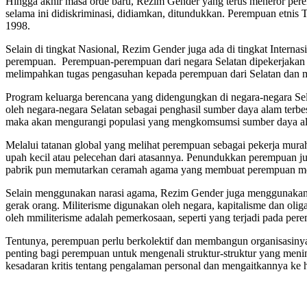
Hingga akhir masa orde baru, Rezim Gender yang terus meneror pere
selama ini didiskriminasi, didiamkan, ditundukkan. Perempuan etnis 
1998.
Selain di tingkat Nasional, Rezim Gender juga ada di tingkat Interna
perempuan. Perempuan-perempuan dari negara Selatan dipekerjakan 
melimpahkan tugas pengasuhan kepada perempuan dari Selatan dan me
Program keluarga berencana yang didengungkan di negara-negara Sel
oleh negara-negara Selatan sebagai penghasil sumber daya alam terbesa
maka akan mengurangi populasi yang mengkomsumsi sumber daya al
Melalui tatanan global yang melihat perempuan sebagai pekerja mur
upah kecil atau pelecehan dari atasannya. Penundukkan perempuan 
pabrik pun memutarkan ceramah agama yang membuat perempuan mera
Selain menggunakan narasi agama, Rezim Gender juga menggunakan mi
gerak orang. Militerisme digunakan oleh negara, kapitalisme dan olig
oleh mmiliterisme adalah pemerkosaan, seperti yang terjadi pada pe
Tentunya, perempuan perlu berkolektif dan membangun organisasinya
penting bagi perempuan untuk mengenali struktur-struktur yang menin
kesadaran kritis tentang pengalaman personal dan mengaitkannya ke ha