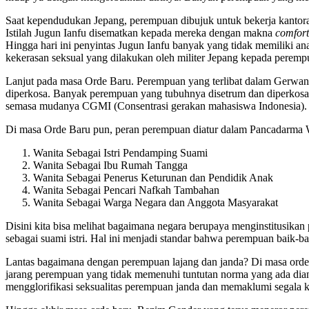
Saat kependudukan Jepang, perempuan dibujuk untuk bekerja kantora
Istilah Jugun Ianfu disematkan kepada mereka dengan makna
comfor
Hingga hari ini penyintas Jugun Ianfu banyak yang tidak memiliki a
kekerasan seksual yang dilakukan oleh militer Jepang kepada peremp
Lanjut pada masa Orde Baru. Perempuan yang terlibat dalam Gerwani
diperkosa. Banyak perempuan yang tubuhnya disetrum dan diperkosa 
semasa mudanya CGMI (Consentrasi gerakan mahasiswa Indonesia). Su
Di masa Orde Baru pun, peran perempuan diatur dalam Pancadarma Wa
Wanita Sebagai Istri Pendamping Suami
Wanita Sebagai Ibu Rumah Tangga
Wanita Sebagai Penerus Keturunan dan Pendidik Anak
Wanita Sebagai Pencari Nafkah Tambahan
Wanita Sebagai Warga Negara dan Anggota Masyarakat
Disini kita bisa melihat bagaimana negara berupaya menginstitusik
sebagai suami istri. Hal ini menjadi standar bahwa perempuan baik-b
Lantas bagaimana dengan perempuan lajang dan janda? Di masa orde b
jarang perempuan yang tidak memenuhi tuntutan norma yang ada dian
mengglorifikasi seksualitas perempuan janda dan memaklumi segala k