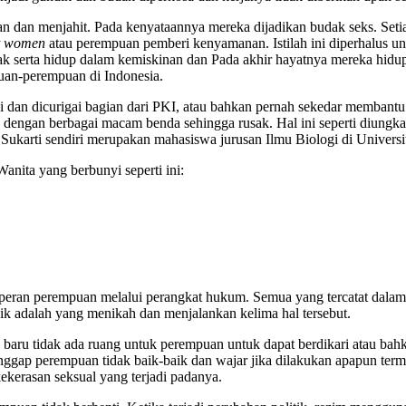
n dan menjahit. Pada kenyataannya mereka dijadikan budak seks. Setia
t women
atau perempuan pemberi kenyamanan. Istilah ini diperhalus u
nak serta hidup dalam kemiskinan dan Pada akhir hayatnya mereka hidu
uan-perempuan di Indonesia.
 dan dicurigai bagian dari PKI, atau bahkan pernah sekedar membantu
dengan berbagai macam benda sehingga rusak. Hal ini seperti diungk
karti sendiri merupakan mahasiswa jurusan Ilmu Biologi di Universit
nita yang berbunyi seperti ini:
an peran perempuan melalui perangkat hukum. Semua yang tercatat dal
aik adalah yang menikah dan menjalankan kelima hal tersebut.
aru tidak ada ruang untuk perempuan untuk dapat berdikari atau bahka
ggap perempuan tidak baik-baik dan wajar jika dilakukan apapun term
ekerasan seksual yang terjadi padanya.