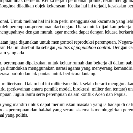
mpuan tidak berhenti. Ketika terjadi perubahan politik, rezim mengg
Tionghoa dijadikan objek kekerasan. Ketika hal ini terjadi, kesaksia
sional. Untuk melihat hal ini kita perlu menggunakan kacamata yang lebi
oleh perempuan-perempuan dari negara Utara untuk dijadikan pekerj
ngupahnya dengan murah, agar mereka dapat dengan leluasa berkarir da
atan juga digunakan untuk mengontrol reproduksi perempuan. Negara-n
r. Hal ini disebut Ita sebagai
politics of population control.
Dengan car
am yang ada.
ah, perempuan dipaksakan untuk keluar rumah dan bekerja di dalam pab
juga ditundukan menggunakan narasi agama yang menyerang kemandiria
sa bodoh dan tak pantas untuk berbicara lantang.
literisme. Dalam hal ini militerisme tidak selalu berarti menggunaka
arki (perkwainan antara pemilik modal, birokrasi, militer dan tentara
rempuan Jugun Ianfu serta perempuan dalam konflik Aceh dan Papua.
 yang mandiri untuk dapat merumuskan masalah yang ia hadapi di dal
das perempuan dan hal-hal yang secara sistematis meminggirkan peremp
l yang politis.