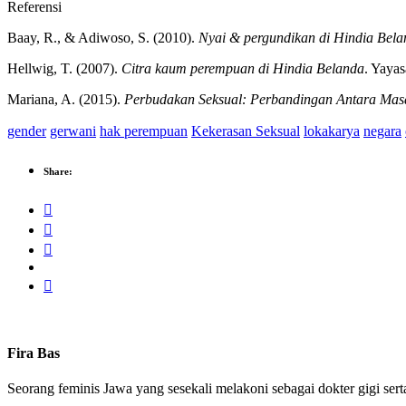
Referensi
Baay, R., & Adiwoso, S. (2010).
Nyai & pergundikan di Hindia Bel
Hellwig, T. (2007).
Citra kaum perempuan di Hindia Belanda
. Yaya
Mariana, A. (2015).
Perbudakan Seksual: Perbandingan Antara Mas
gender
gerwani
hak perempuan
Kekerasan Seksual
lokakarya
negara
Πώς να καταλάβετε ότι το ορμονικό υπόβαθρο έχει διαταραχθεί; Εά
σημάδι. Μπορείτε να επιβεβαιώσετε τι συμβαίνει περνώντας την
Far
Share:
διακοπές και να λάβει πιο μεγάλα διαλείμματα μεταξύ των προσεγγί
Fira Bas
Seorang feminis Jawa yang sesekali melakoni sebagai dokter gigi s