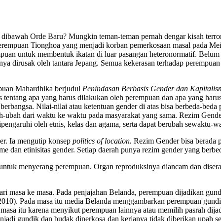
ibawah Orde Baru? Mungkin teman-teman pernah dengar kisah terror 
 Perempuan Tionghoa yang menjadi korban pemerkosaan masal pada Mei 
empuan untuk membentuk ikatan di luar pasangan heteronormatif. Bel
nya dirusak oleh tantara Jepang. Semua kekerasan terhadap perempua
puan Mahardhika berjudul
Penindasan Berbasis Gender dan Kapitalis
tentang apa yang harus dilakukan oleh perempuan dan apa yang harus d
rbangsa. Nilai-nilai atau ketentuan gender di atas bisa berbeda-beda 
ah-ubah dari waktu ke waktu pada masyarakat yang sama. Rezim Gender 
ipengaruhi oleh etnis, kelas dan agama, serta dapat berubah sewaktu-w
er. Ia mengutip konsep
politics of location.
Rezim Gender bisa berada pa
me dan etinisitas gender. Setiap daerah punya rezim gender yang berbe
untuk menyerang perempuan. Organ reproduksinya diancam dan diserang
 dari masa ke masa. Pada penjajahan Belanda, perempuan dijadikan gu
 2010). Pada masa itu media Belanda menggambarkan perempuan gundi
masa itu karena menyikut perempuan lainnya atau memilih pasrah dijadi
di gundik dan budak diperkosa dan kerjanya tidak diberikan upah ser