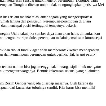
unakan kekerasan seksual untuk meneror perempuan Tionghoa yang
n perempuan Tionghoa ditekan untuk tidak mengungkapkan peristiwa Mei
h luas dalam melihat relasi antar negara yang mengeksploitasi
a rumah tangga dan pengasuh. Perempuan-perempuan di Utara
n mencapai posisi tertinggi di tempatnya bekerja.
egara Utara takut jika sumber daya alam akan habis dimanfaatkan
a mengontrol reproduksi perempuan melalui pemaksaan kontrasepsi
rik dan dibuat tunduk agar tidak memberontak ketika mendapatkan
n dan kemampuan perempuan untuk berfikir. Tak jarang pabrik-
n tentara namun bisa juga menggunakan warga sipil untuk mengatur
) untuk mengatur warganya. Bentuk kekerasan seksual yang dilakukan
am Rezim Gender yang ada di setiap masanya. Oleh karena itu
uan dari kuasa atas tubuhnya sendiri. Kita harus bisa memiliki