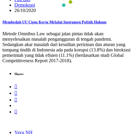
Demokrasi
26/10/2020
Membedah UU Cipta Kerja Melalui Instrumen Politik Hukum
Metode Omnibus Law sebagai jalan pintas tidak akan
menyelesaikan masalah pengangguran di tengah pandemi.
Sedangkan akar masalah dari kesulitan perizinan dan aturan yang
tumpang tindih di Indonesia ada pada korupsi (13.8%) dan birokrasi
pemerintah yang tidak efisien (11.1%) (berdasarkan studi Global
Competitiveness Report 2017-2018).
Share:
Yayu NH