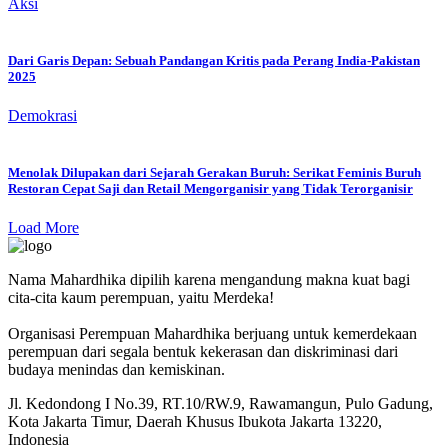
Aksi
Dari Garis Depan: Sebuah Pandangan Kritis pada Perang India-Pakistan
2025
Demokrasi
Menolak Dilupakan dari Sejarah Gerakan Buruh: Serikat Feminis Buruh
Restoran Cepat Saji dan Retail Mengorganisir yang Tidak Terorganisir
Load More
Nama Mahardhika dipilih karena mengandung makna kuat bagi
cita-cita kaum perempuan, yaitu Merdeka!
Organisasi Perempuan Mahardhika berjuang untuk kemerdekaan
perempuan dari segala bentuk kekerasan dan diskriminasi dari
budaya menindas dan kemiskinan.
Jl. Kedondong I No.39, RT.10/RW.9, Rawamangun, Pulo Gadung,
Kota Jakarta Timur, Daerah Khusus Ibukota Jakarta 13220,
Indonesia