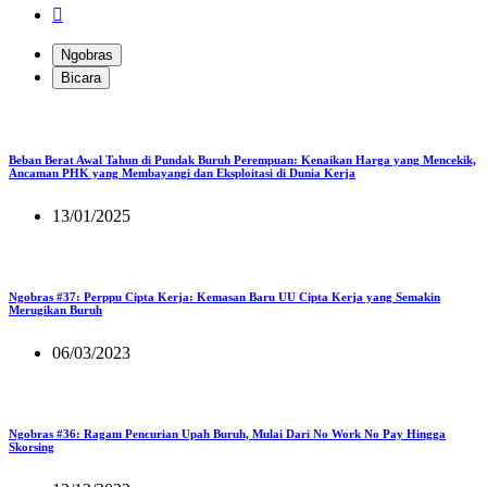
Ngobras
Bicara
Beban Berat Awal Tahun di Pundak Buruh Perempuan: Kenaikan Harga yang Mencekik,
Ancaman PHK yang Membayangi dan Eksploitasi di Dunia Kerja
13/01/2025
Ngobras #37: Perppu Cipta Kerja: Kemasan Baru UU Cipta Kerja yang Semakin
Merugikan Buruh
06/03/2023
Ngobras #36: Ragam Pencurian Upah Buruh, Mulai Dari No Work No Pay Hingga
Skorsing