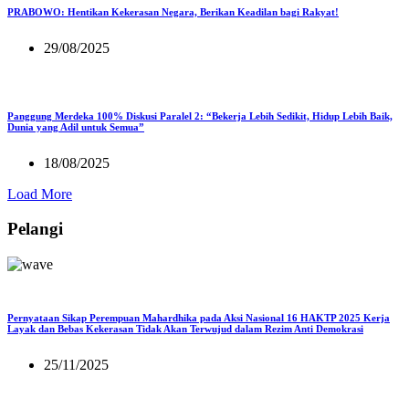
PRABOWO: Hentikan Kekerasan Negara, Berikan Keadilan bagi Rakyat!
29/08/2025
Panggung Merdeka 100% Diskusi Paralel 2: “Bekerja Lebih Sedikit, Hidup Lebih Baik,
Dunia yang Adil untuk Semua”
18/08/2025
Load More
Pelangi
Pernyataan Sikap Perempuan Mahardhika pada Aksi Nasional 16 HAKTP 2025 Kerja
Layak dan Bebas Kekerasan Tidak Akan Terwujud dalam Rezim Anti Demokrasi
25/11/2025