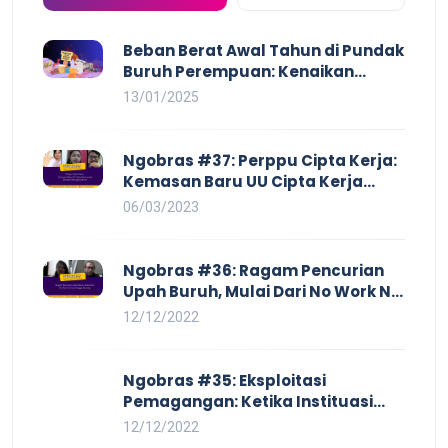
Beban Berat Awal Tahun di Pundak
Buruh Perempuan: Kenaikan
Harga yang Mencekik, Ancaman
13/01/2025
PHK yang Membayangi dan
Eksploitasi di Dunia Kerja
Ngobras #37: Perppu Cipta Kerja:
Kemasan Baru UU Cipta Kerja
yang Semakin Merugikan Buruh
06/03/2023
Ngobras #36: Ragam Pencurian
Upah Buruh, Mulai Dari No Work No
Pay Hingga Skorsing
12/12/2022
Ngobras #35: Eksploitasi
Pemagangan: Ketika Instituasi
Pendidikan Tunduk pada Hilir
12/12/2022
Industri