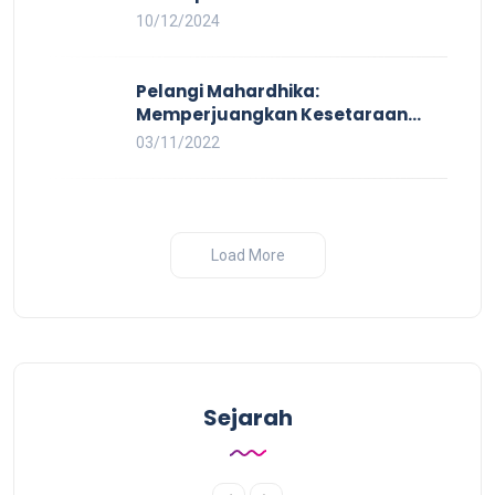
Kerja Layak yang Inklusif bagi
10/12/2024
Setiap Orang
Pelangi Mahardhika:
Memperjuangkan Kesetaraan
untuk Pekerja LBTQ
03/11/2022
Load More
Sejarah