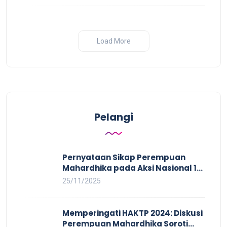
Load More
Pelangi
Pernyataan Sikap Perempuan
Mahardhika pada Aksi Nasional 16
HAKTP 2025 Kerja Layak dan Bebas
25/11/2025
Kekerasan Tidak Akan Terwujud
dalam Rezim Anti Demokrasi
Memperingati HAKTP 2024: Diskusi
Perempuan Mahardhika Soroti