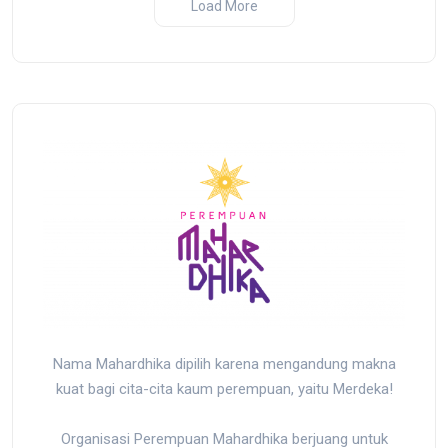
ji dan
Load More
sir yang
r
Nama Mahardhika dipilih karena mengandung makna
kuat bagi cita-cita kaum perempuan, yaitu Merdeka!
Organisasi Perempuan Mahardhika berjuang untuk