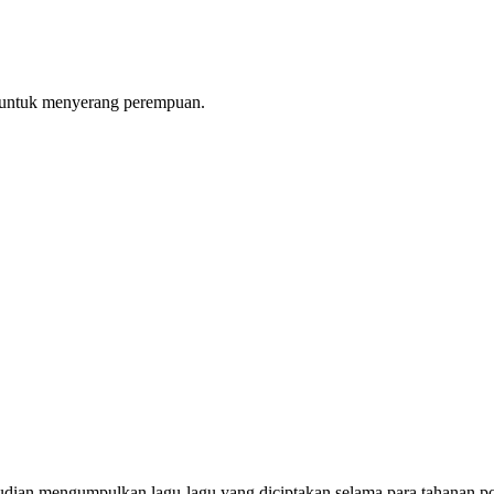
s untuk menyerang perempuan.
dian mengumpulkan lagu-lagu yang diciptakan selama para tahanan po