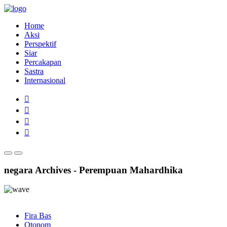
Home
Aksi
Perspektif
Siar
Percakapan
Sastra
Internasional
negara Archives - Perempuan Mahardhika
Fira Bas
Otonom