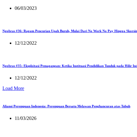
06/03/2023
Ngobras #36: Ragam Pencurian Upah Buruh, Mulai Dari No Work No Pay Hingga Skorsi
12/12/2022
Ngobras #35: Eksploitasi Pemagangan: Ketika Instituasi Pendidikan Tunduk pada Hilir Ind
12/12/2022
Load More
Aliansi Perempuan Indonesia: Perempuan Bersatu Melawan Penghancuran atas Tubuh
11/03/2026