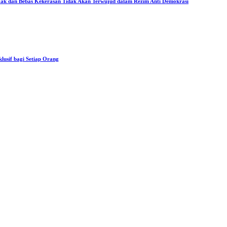
ak dan Bebas Kekerasan Tidak Akan Terwujud dalam Rezim Anti Demokrasi
usif bagi Setiap Orang