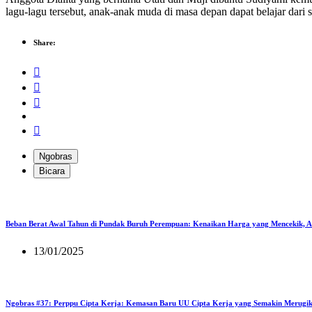
lagu-lagu tersebut, anak-anak muda di masa depan dapat belajar dari 
Share:
Ngobras
Bicara
Beban Berat Awal Tahun di Pundak Buruh Perempuan: Kenaikan Harga yang Mencekik, 
13/01/2025
Ngobras #37: Perppu Cipta Kerja: Kemasan Baru UU Cipta Kerja yang Semakin Merugi