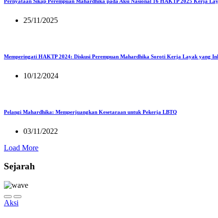
Pernyataan Sikap Perempuan Mahardhika pada Aksi Nasional 16 HAKTP 2025 Kerja Lay
25/11/2025
Memperingati HAKTP 2024: Diskusi Perempuan Mahardhika Soroti Kerja Layak yang Inkl
10/12/2024
Pelangi Mahardhika: Memperjuangkan Kesetaraan untuk Pekerja LBTQ
03/11/2022
Load More
Sejarah
Aksi