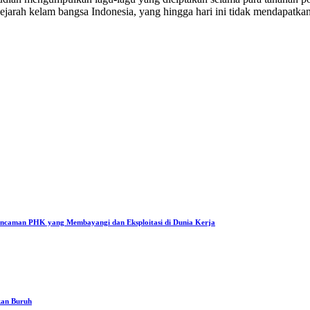
sejarah kelam bangsa Indonesia, yang hingga hari ini tidak mendapatka
Ancaman PHK yang Membayangi dan Eksploitasi di Dunia Kerja
kan Buruh