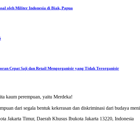
l oleh Militer Indonesia di Biak, Papua
5
oran Cepat Saji dan Retail Mengorganisir yang Tidak Terorganisir
ita kaum perempuan, yaitu Merdeka!
puan dari segala bentuk kekerasan dan diskriminasi dari budaya men
a Jakarta Timur, Daerah Khusus Ibukota Jakarta 13220, Indonesia