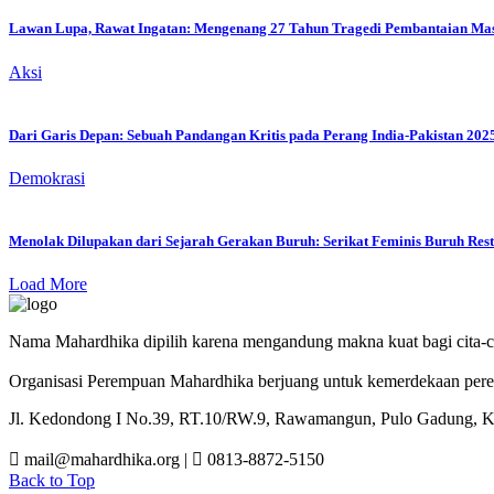
Lawan Lupa, Rawat Ingatan: Mengenang 27 Tahun Tragedi Pembantaian Massa
Aksi
Dari Garis Depan: Sebuah Pandangan Kritis pada Perang India-Pakistan 202
Demokrasi
Menolak Dilupakan dari Sejarah Gerakan Buruh: Serikat Feminis Buruh Rest
Load More
Nama Mahardhika dipilih karena mengandung makna kuat bagi cita-c
Organisasi Perempuan Mahardhika berjuang untuk kemerdekaan perem
Jl. Kedondong I No.39, RT.10/RW.9, Rawamangun, Pulo Gadung, Kot
mail@mahardhika.org
|
0813-8872-5150
Back to Top