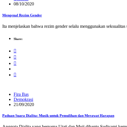
08/10/2020
Mengenal Rezim Gender
Ita menjelaskan bahwa rezim gender selalu menggunakan seksualita
Share:
Fira Bas
Demokrasi
21/09/2020
Paduan Suara Dialita: Musik untuk Pemulihan dan Merawat Harapan
Anggota Dialita yang bernama Utati dan Muji dibantu Sudiyami kemu