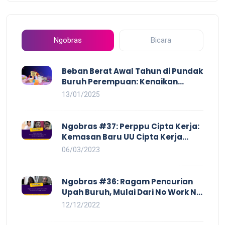
Ngobras
Bicara
Beban Berat Awal Tahun di Pundak
Buruh Perempuan: Kenaikan
Harga yang Mencekik, Ancaman
13/01/2025
PHK yang Membayangi dan
Eksploitasi di Dunia Kerja
Ngobras #37: Perppu Cipta Kerja:
Kemasan Baru UU Cipta Kerja
yang Semakin Merugikan Buruh
06/03/2023
Ngobras #36: Ragam Pencurian
Upah Buruh, Mulai Dari No Work No
Pay Hingga Skorsing
12/12/2022