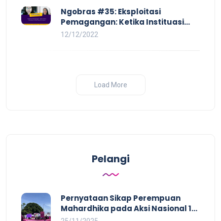
Ngobras #35: Eksploitasi
Pemagangan: Ketika Instituasi
Pendidikan Tunduk pada Hilir
12/12/2022
Industri
Load More
Pelangi
Pernyataan Sikap Perempuan
Mahardhika pada Aksi Nasional 16
HAKTP 2025 Kerja Layak dan Bebas