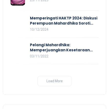
25/11/2025
Kekerasan Tidak Akan Terwujud
dalam Rezim Anti Demokrasi
Memperingati HAKTP 2024: Diskusi
Perempuan Mahardhika Soroti
Kerja Layak yang Inklusif bagi
10/12/2024
Setiap Orang
Pelangi Mahardhika:
Memperjuangkan Kesetaraan
untuk Pekerja LBTQ
03/11/2022
Load More