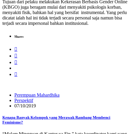
Tujuan dari pelaku melakukan Kekerasan Berbasis Gender Online
(KBGO) juga beragam mulai dari menyakiti psikologis korban,
menyakiti fisik, bahkan hal yang bersifat instrumental. Yang perlu
dicatat ialah hal ini tidak terjadi secara personal saja namun bisa
terjadi secara impersonal bahkan institusional.
Share:
Perempuan Mahardhika
Perspektif
07/10/2019
Kenapa Banyak Kelompok yang Merawak Rambang Membenci
Feminisme?
“Malam Mingguan di Kantor ya Fin,” kata koordinator kami yang