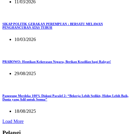
11/03/2026
SIKAP POLITIK GERAKAN PEREMPUAN : BERSATU MELAWAN
PENGHANCURAN ATAS TUBUH
10/03/2026
PRABOWO: Hentikan Kekerasan Negara, Berikan Keadilan bagi Rakyat!
29/08/2025
Panggung Merdeka 100% Diskusi Paralel 2: “Bekerja Lebih Sedikit, Hidup Lebih Baik,
Dunia yang Adil untuk Semua”
18/08/2025
Load More
Pelangi