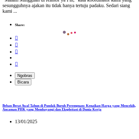
sesungguhnya ajakan itu tidak hanya tertuju padaku. Sedari siang
kami ...
Share:
Ngobras
Bicara
Beban Berat Awal Tahun di Pundak Buruh Perempuan: Kenaikan Harga yang Mencekik,
Ancaman PHK yang Membayangi dan Eksploitasi di Dunia Kerja
13/01/2025