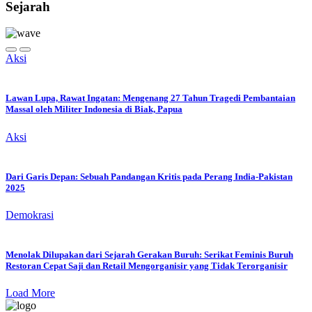
Sejarah
Aksi
Lawan Lupa, Rawat Ingatan: Mengenang 27 Tahun Tragedi Pembantaian
Massal oleh Militer Indonesia di Biak, Papua
Aksi
Dari Garis Depan: Sebuah Pandangan Kritis pada Perang India-Pakistan
2025
Demokrasi
Menolak Dilupakan dari Sejarah Gerakan Buruh: Serikat Feminis Buruh
Restoran Cepat Saji dan Retail Mengorganisir yang Tidak Terorganisir
Load More