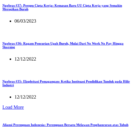
Ngobras #37: Perppu Cipta Kerja: Kemasan Baru UU Cipta Kerja yang Semakin
Merugikan Buruh
06/03/2023
Ngobras #36: Ragam Pencurian Upah Buruh, Mulai Dari No Work No Pay Hingga
Skorsing
12/12/2022
Ngobras #35: Eksploitasi Pemagangan: Ketika Instituasi Pendidikan Tunduk pada Hilir
Industri
12/12/2022
Load More
Aliansi Perempuan Indonesia: Perempuan Bersatu Melawan Penghancuran atas Tubuh