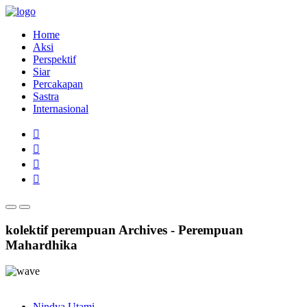
Home
Aksi
Perspektif
Siar
Percakapan
Sastra
Internasional
kolektif perempuan Archives - Perempuan
Mahardhika
Nindya Utami