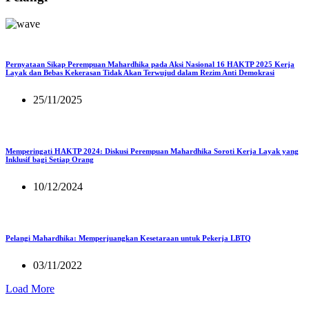
Pernyataan Sikap Perempuan Mahardhika pada Aksi Nasional 16 HAKTP 2025 Kerja
Layak dan Bebas Kekerasan Tidak Akan Terwujud dalam Rezim Anti Demokrasi
25/11/2025
Memperingati HAKTP 2024: Diskusi Perempuan Mahardhika Soroti Kerja Layak yang
Inklusif bagi Setiap Orang
10/12/2024
Pelangi Mahardhika: Memperjuangkan Kesetaraan untuk Pekerja LBTQ
03/11/2022
Load More