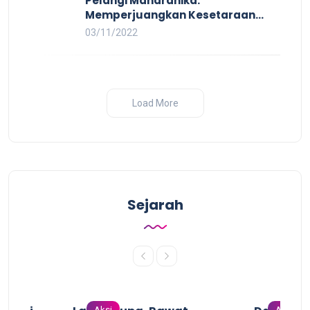
Pelangi Mahardhika:
Memperjuangkan Kesetaraan
untuk Pekerja LBTQ
03/11/2022
Load More
Sejarah
Aksi
Aksi