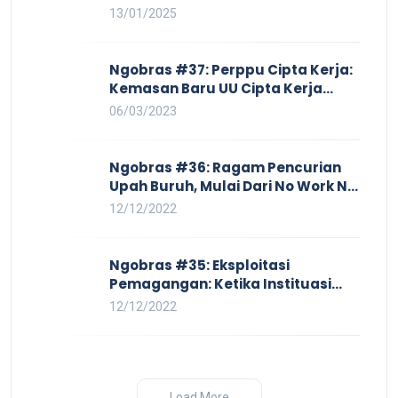
Harga yang Mencekik, Ancaman
13/01/2025
PHK yang Membayangi dan
Eksploitasi di Dunia Kerja
Ngobras #37: Perppu Cipta Kerja:
Kemasan Baru UU Cipta Kerja
yang Semakin Merugikan Buruh
06/03/2023
Ngobras #36: Ragam Pencurian
Upah Buruh, Mulai Dari No Work No
Pay Hingga Skorsing
12/12/2022
Ngobras #35: Eksploitasi
Pemagangan: Ketika Instituasi
Pendidikan Tunduk pada Hilir
12/12/2022
Industri
Load More