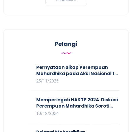
Pelangi
Pernyataan Sikap Perempuan
Mahardhika pada Aksi Nasional 16
HAKTP 2025 Kerja Layak dan Bebas
25/11/2025
Kekerasan Tidak Akan Terwujud
dalam Rezim Anti Demokrasi
Memperingati HAKTP 2024: Diskusi
Perempuan Mahardhika Soroti
Kerja Layak yang Inklusif bagi
10/12/2024
Setiap Orang