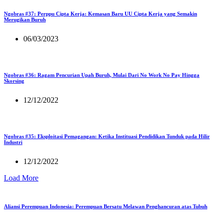
Ngobras #37: Perppu Cipta Kerja: Kemasan Baru UU Cipta Kerja yang Semakin
Merugikan Buruh
06/03/2023
Ngobras #36: Ragam Pencurian Upah Buruh, Mulai Dari No Work No Pay Hingga
Skorsing
12/12/2022
Ngobras #35: Eksploitasi Pemagangan: Ketika Instituasi Pendidikan Tunduk pada Hilir
Industri
12/12/2022
Load More
Aliansi Perempuan Indonesia: Perempuan Bersatu Melawan Penghancuran atas Tubuh