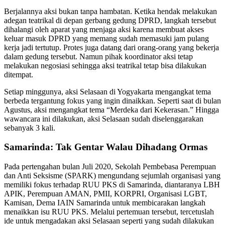
Berjalannya aksi bukan tanpa hambatan. Ketika hendak melakukan
adegan teatrikal di depan gerbang gedung DPRD, langkah tersebut
dihalangi oleh aparat yang menjaga aksi karena membuat akses
keluar masuk DPRD yang memang sudah memasuki jam pulang
kerja jadi tertutup. Protes juga datang dari orang-orang yang bekerja
dalam gedung tersebut. Namun pihak koordinator aksi tetap
melakukan negosiasi sehingga aksi teatrikal tetap bisa dilakukan
ditempat.
Setiap minggunya, aksi Selasaan di Yogyakarta mengangkat tema
berbeda tergantung fokus yang ingin dinaikkan. Seperti saat di bulan
Agustus, aksi mengangkat tema “Merdeka dari Kekerasan.” Hingga
wawancara ini dilakukan, aksi Selasaan sudah diselenggarakan
sebanyak 3 kali.
Samarinda: Tak Gentar Walau Dihadang Ormas
Pada pertengahan bulan Juli 2020, Sekolah Pembebasa Perempuan
dan Anti Seksisme (SPARK) mengundang sejumlah organisasi yang
memiliki fokus terhadap RUU PKS di Samarinda, diantaranya LBH
APIK, Perempuan AMAN, PMII, KORPRI, Organisasi LGBT,
Kamisan, Dema IAIN Samarinda untuk membicarakan langkah
menaikkan isu RUU PKS. Melalui pertemuan tersebut, tercetuslah
ide untuk mengadakan aksi Selasaan seperti yang sudah dilakukan