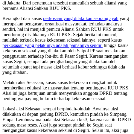
di Jakarta. Dari pertemuan tersebut muncullah sebuah aliansi yang
bernama Aliansi Sahkan RUU PKS.
Berangkat dari kasus
perkosaan yang dilakukan seorang ayah
yang
merupakan pengacara organisasi masyarakat, terhadap anaknya
sendiri, hal ini menjadi pemicu Aliansi Sahkan RUU PKS untuk
mendorong disahkannya RUU PKS. Sejak berita ini muncul,
mulailah terkuak kasus kekerasan seksual lainnya, seperti kasus
perkosaaan yang pelakunya adalah pamannya sendiri
hingga kasus
kekerasan seksual yang dilakukan oleh Satpol PP saat melakukan
penggusuran terhadap ibu-ibu di Pasar Segiri. Karena mengangkat
kasus Segiri, sempat ada penghadangan yang dilakukan oleh
sejumlah aparat tapi massa aksi berhasil kabur sehingga tidak ada
yang ditahan.
Melalui aksi Selasaan, kasus-kasus kekerasan diangkat untuk
memberikan edukasi ke masyarakat tentang pentingnya RUU PKS.
Aksi ini juga bertujuan untuk menyerukan anggota DPRD tentang
pentingnya payung hukum terhadap kekerasan seksual.
Lokasi aksi Selasaan sempat berpindah-pindah. Awalnya aksi
dilakukan di depan gedung DPRD, kemudian pindah ke Simpang
Empat Lembuswana pada aksi Selasaan ke-3, karena saat itu DPRD
sedang masa reses. Aksi juga sempat pindah ke Segiri saat
mengangkat kasus kekerasan seksual di Segiri. Selain itu, aksi juga