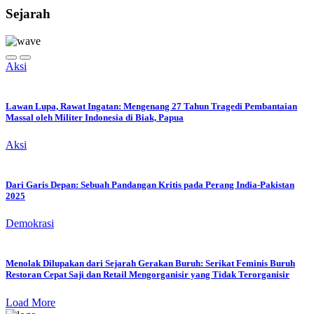
Sejarah
Aksi
Lawan Lupa, Rawat Ingatan: Mengenang 27 Tahun Tragedi Pembantaian
Massal oleh Militer Indonesia di Biak, Papua
Aksi
Dari Garis Depan: Sebuah Pandangan Kritis pada Perang India-Pakistan
2025
Demokrasi
Menolak Dilupakan dari Sejarah Gerakan Buruh: Serikat Feminis Buruh
Restoran Cepat Saji dan Retail Mengorganisir yang Tidak Terorganisir
Load More