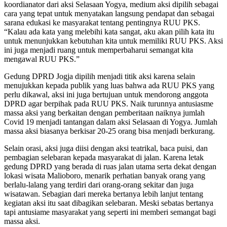
koordianator dari aksi Selasaan Yogya, medium aksi dipilih sebagai
cara yang tepat untuk menyatakan langsung pendapat dan sebagai
sarana edukasi ke masyarakat tentang pentingnya RUU PKS.
“Kalau ada kata yang melebihi kata sangat, aku akan pilih kata itu
untuk menunjukkan kebutuhan kita untuk memiliki RUU PKS. Aksi
ini juga menjadi ruang untuk memperbaharui semangat kita
mengawal RUU PKS.”
Gedung DPRD Jogja dipilih menjadi titik aksi karena selain
menujukkan kepada publik yang luas bahwa ada RUU PKS yang
perlu dikawal, aksi ini juga bertujuan untuk mendorong anggota
DPRD agar berpihak pada RUU PKS. Naik turunnya antusiasme
massa aksi yang berkaitan dengan pemberitaan naiknya jumlah
Covid 19 menjadi tantangan dalam aksi Selasaan di Yogya. Jumlah
massa aksi biasanya berkisar 20-25 orang bisa menjadi berkurang.
Selain orasi, aksi juga diisi dengan aksi teatrikal, baca puisi, dan
pembagian selebaran kepada masyarakat di jalan. Karena letak
gedung DPRD yang berada di ruas jalan utama serta dekat dengan
lokasi wisata Malioboro, menarik perhatian banyak orang yang
berlalu-lalang yang terdiri dari orang-orang sekitar dan juga
wisatawan. Sebagian dari mereka bertanya lebih lanjut tentang
kegiatan aksi itu saat dibagikan selebaran. Meski sebatas bertanya
tapi antusiame masyarakat yang seperti ini memberi semangat bagi
massa aksi.