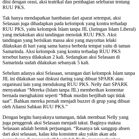
diisi dengan orasi, aksi teatrikal dan pembagian selebaran tentang
RUU PKS.
Tak hanya mendapatkan hambatan dari aparat setempat, aksi
Selasaan juga dihadapkan pada kelompok yang kontra terhadap
RUU PKS, yaitu kelompok Islam tanpa JIL (Jaringan Islam Liberal)
yang melakukan aksi tandingan menolak RUU PKS. Aksi
tandingan yang berisikan massa aksi yang mayoritas lelaki
dilakukan di hari yang sama hanya berbeda tempat yaitu di taman
Samarinda. Aksi kelompok yang kontra terhadap RUU PKS
tersebut hanya dilakukan 2 kali. Sedangkan aksi Selasaan di
Samarinda sudah dilakukan sebanyak 5 kali.
Sebelum adanya aksi Selasaan, serangan dari kelompok Islam tanpa
JIL ini dilakukan saat diskusi daring yang dibuat SPARK atau
organisasi lain yang mendukung RUU PKS. Nelly dari SPARK
menyatakan “Mereka (Islam tanpa JIL) memberikan komentar
bernada menghakimi seperti “Mbak muslim berjilbab tapi tidak
taat”. Bahkan mereka pernah menjadi buzzer di grup yang dibuat
oleh Aliansi Sahkan RUU PKS.”
Dengan begitu banyaknya tantangan, tidak membuat Nelly yang
juga penggerak aksi Selasaan menjadi takut. Baginya makna
Selasaan adalah bentuk perjuangan. “Rasanya tak sanggup absen
dari aksi selasaan, kalau kita konsisten aku yakin akan ada