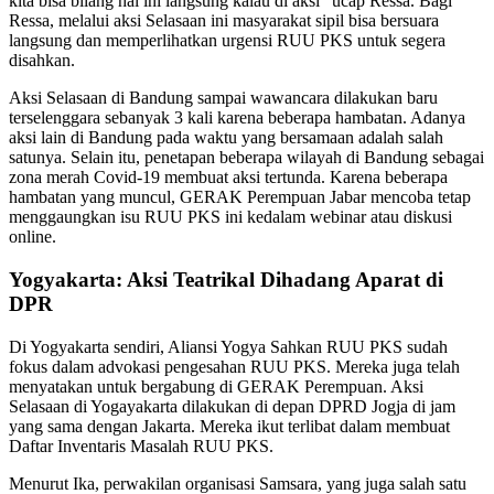
kita bisa bilang hal ini langsung kalau di aksi” ucap Ressa. Bagi
Ressa, melalui aksi Selasaan ini masyarakat sipil bisa bersuara
langsung dan memperlihatkan urgensi RUU PKS untuk segera
disahkan.
Aksi Selasaan di Bandung sampai wawancara dilakukan baru
terselenggara sebanyak 3 kali karena beberapa hambatan. Adanya
aksi lain di Bandung pada waktu yang bersamaan adalah salah
satunya. Selain itu, penetapan beberapa wilayah di Bandung sebagai
zona merah Covid-19 membuat aksi tertunda. Karena beberapa
hambatan yang muncul, GERAK Perempuan Jabar mencoba tetap
menggaungkan isu RUU PKS ini kedalam webinar atau diskusi
online.
Yogyakarta: Aksi Teatrikal Dihadang Aparat di
DPR
Di Yogyakarta sendiri, Aliansi Yogya Sahkan RUU PKS sudah
fokus dalam advokasi pengesahan RUU PKS. Mereka juga telah
menyatakan untuk bergabung di GERAK Perempuan. Aksi
Selasaan di Yogayakarta dilakukan di depan DPRD Jogja di jam
yang sama dengan Jakarta. Mereka ikut terlibat dalam membuat
Daftar Inventaris Masalah RUU PKS.
Menurut Ika, perwakilan organisasi Samsara, yang juga salah satu