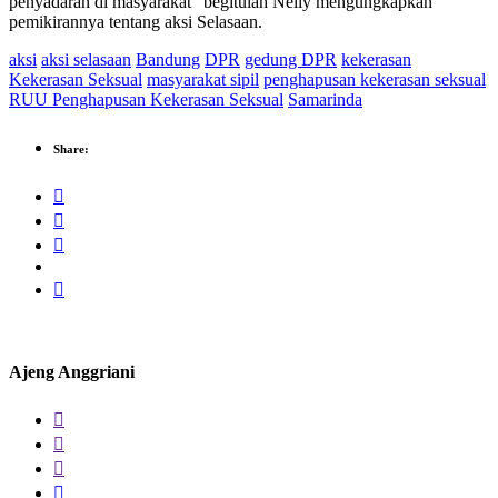
penyadaran di masyarakat” begitulah Nelly mengungkapkan
pemikirannya tentang aksi Selasaan.
aksi
aksi selasaan
Bandung
DPR
gedung DPR
kekerasan
Kekerasan Seksual
masyarakat sipil
penghapusan kekerasan seksual
RUU Penghapusan Kekerasan Seksual
Samarinda
Share:
Ajeng Anggriani