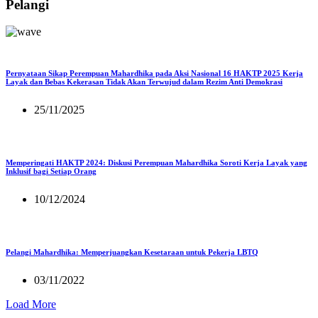
Pelangi
Pernyataan Sikap Perempuan Mahardhika pada Aksi Nasional 16 HAKTP 2025 Kerja
Layak dan Bebas Kekerasan Tidak Akan Terwujud dalam Rezim Anti Demokrasi
25/11/2025
Memperingati HAKTP 2024: Diskusi Perempuan Mahardhika Soroti Kerja Layak yang
Inklusif bagi Setiap Orang
10/12/2024
Pelangi Mahardhika: Memperjuangkan Kesetaraan untuk Pekerja LBTQ
03/11/2022
Load More