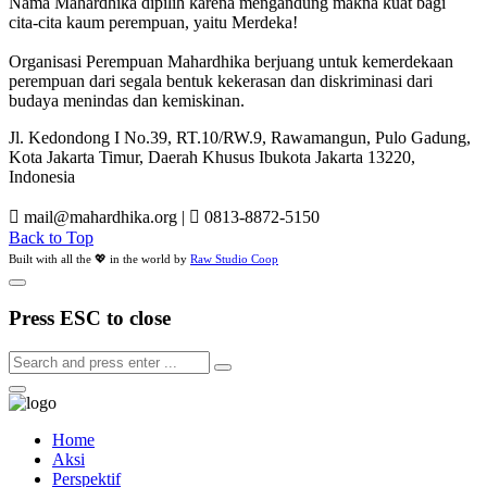
Nama Mahardhika dipilih karena mengandung makna kuat bagi
cita-cita kaum perempuan, yaitu Merdeka!
Organisasi Perempuan Mahardhika berjuang untuk kemerdekaan
perempuan dari segala bentuk kekerasan dan diskriminasi dari
budaya menindas dan kemiskinan.
Jl. Kedondong I No.39, RT.10/RW.9, Rawamangun, Pulo Gadung,
Kota Jakarta Timur, Daerah Khusus Ibukota Jakarta 13220,
Indonesia
mail@mahardhika.org
|
0813-8872-5150
Back to Top
Built with all the 💖 in the world by
Raw Studio Coop
Press ESC to close
Home
Aksi
Perspektif