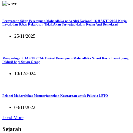
Pernyataan Sikap Perempuan Mahardhika pada Aksi Nasional 16 HAKTP 2025 Kerja
Layak dan Bebas Kekerasan Tidak Akan Terwujud dalam Rezim Anti Demokrasi
25/11/2025
Memperingati HAKTP 2024: Diskusi Perempuan Mahardhika Soroti Kerja Layak yang
Inklusif bagi Setiap Orang
10/12/2024
Pelangi Mahardhika: Memperjuangkan Kesetaraan untuk Pekerja LBTQ
03/11/2022
Load More
Sejarah