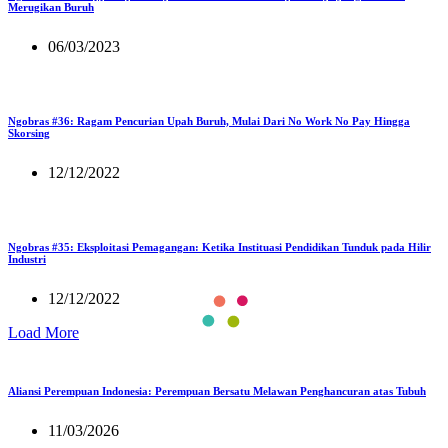
Merugikan Buruh
06/03/2023
Ngobras #36: Ragam Pencurian Upah Buruh, Mulai Dari No Work No Pay Hingga
Skorsing
12/12/2022
Ngobras #35: Eksploitasi Pemagangan: Ketika Instituasi Pendidikan Tunduk pada Hilir
Industri
12/12/2022
Load More
Aliansi Perempuan Indonesia: Perempuan Bersatu Melawan Penghancuran atas Tubuh
11/03/2026