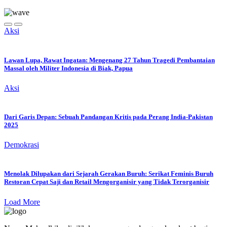
Aksi
Lawan Lupa, Rawat Ingatan: Mengenang 27 Tahun Tragedi Pembantaian
Massal oleh Militer Indonesia di Biak, Papua
Aksi
Dari Garis Depan: Sebuah Pandangan Kritis pada Perang India-Pakistan
2025
Demokrasi
Menolak Dilupakan dari Sejarah Gerakan Buruh: Serikat Feminis Buruh
Restoran Cepat Saji dan Retail Mengorganisir yang Tidak Terorganisir
Load More