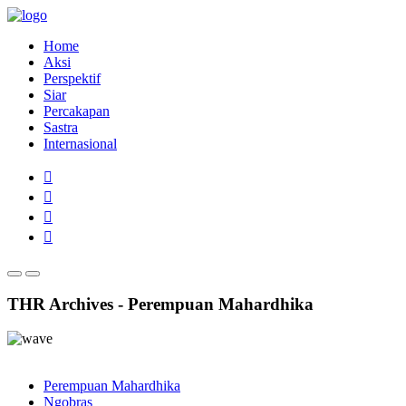
Home
Aksi
Perspektif
Siar
Percakapan
Sastra
Internasional
THR Archives - Perempuan Mahardhika
Perempuan Mahardhika
Ngobras