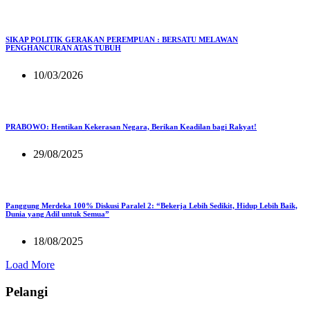
SIKAP POLITIK GERAKAN PEREMPUAN : BERSATU MELAWAN
PENGHANCURAN ATAS TUBUH
10/03/2026
PRABOWO: Hentikan Kekerasan Negara, Berikan Keadilan bagi Rakyat!
29/08/2025
Panggung Merdeka 100% Diskusi Paralel 2: “Bekerja Lebih Sedikit, Hidup Lebih Baik,
Dunia yang Adil untuk Semua”
18/08/2025
Load More
Pelangi