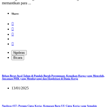
memastikan para ...
Share:
Ngobras
Bicara
Beban Berat Awal Tahun di Pundak Buruh Perempuan: Kenaikan Harga yang Mencekik,
Ancaman PHK yang Membayangi dan Eksploitasi di Dunia Kerja
13/01/2025
Ngobras #37: Perppu Cipta Kerja: Kemasan Baru UU Cipta Kerja yang Semakin