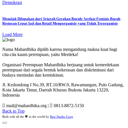
Demokrasi
Menolak Dilupakan dari Sejarah Gerakan Buruh: Serikat Feminis Buruh
Restoran Cepat Saji dan Retail Mengorganisir yang Tidak Terorganisir
Load More
Nama Mahardhika dipilih karena mengandung makna kuat bagi
cita-cita kaum perempuan, yaitu Merdeka!
Organisasi Perempuan Mahardhika berjuang untuk kemerdekaan
perempuan dari segala bentuk kekerasan dan diskriminasi dari
budaya menindas dan kemiskinan.
Jl. Kedondong I No.39, RT.10/RW.9, Rawamangun, Pulo Gadung,
Kota Jakarta Timur, Daerah Khusus Ibukota Jakarta 13220,
Indonesia
mail@mahardhika.org
|
0813-8872-5150
Back to Top
Built with all the 💖 in the world by
Raw Studio Coop