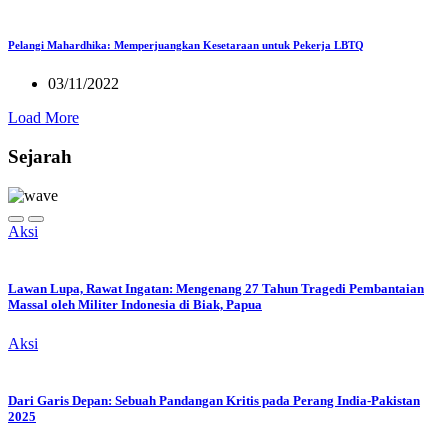
Pelangi Mahardhika: Memperjuangkan Kesetaraan untuk Pekerja LBTQ
03/11/2022
Load More
Sejarah
Aksi
Lawan Lupa, Rawat Ingatan: Mengenang 27 Tahun Tragedi Pembantaian
Massal oleh Militer Indonesia di Biak, Papua
Aksi
Dari Garis Depan: Sebuah Pandangan Kritis pada Perang India-Pakistan
2025