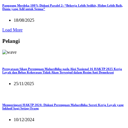
Panggung Merdeka 100% Diskusi Paralel 2: “Bekerja Lebih Sedikit, Hidup Lebih Baik,
Dunia yang Adil untuk Semua”
18/08/2025
Load More
Pelangi
Pernyataan Sikap Perempuan Mahardhika pada Aksi Nasional 16 HAKTP 2025 Kerja
Layak dan Bebas Kekerasan Tidak Akan Terwujud dalam Rezim Anti Demokrasi
25/11/2025
Memperingati HAKTP 2024: Diskusi Perempuan Mahardhika Soroti Kerja Layak yang
Inklusif bagi Setiap Orang
10/12/2024