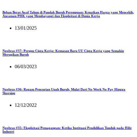
Beban Berat Awal Tahun di Pundak Buruh Perempuan: Kenaikan Harga yang Mencekik,
Ancaman PHK yang Membayangi dan Eksploitasi di Dunia Kerja
13/01/2025
Ngobras #37: Perppu Cipta Kerja: Kemasan Baru UU Cipta Kerja yang Semakin
Merugikan Buruh
06/03/2023
Ngobras #36: Ragam Pencurian Upah Buruh, Mulai Dari No Work No Pay Hingga
Skorsing
12/12/2022
Ngobras #35: Eksploitasi Pemagangan: Ketika Instituasi Pendidikan Tunduk pada Hilir
Industri