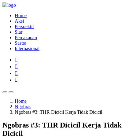
Home
Aksi
Perspektif
Siar
Percakapan
Sastra
Internasional
Home
Ngobras
Ngobras #3: THR Dicicil Kerja Tidak Dicicil
Ngobras #3: THR Dicicil Kerja Tidak
Dicicil