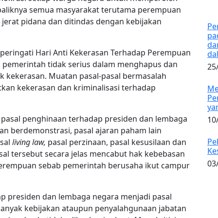
sebaliknya semua masyarakat terutama perempuan
jerat pidana dan ditindas dengan kebijakan
Pe
pa
da
ringati Hari Anti Kekerasan Terhadap Perempuan
da
 pemerintah tidak serius dalam menghapus dan
25
k kekerasan. Muatan pasal-pasal bermasalah
kan kekerasan dan kriminalisasi terhadap
Me
Pe
ya
i pasal penghinaan terhadap presiden dan lembaga
10
an berdemonstrasi, pasal ajaran paham lain
Pe
asal
living law,
pasal perzinaan, pasal kesusilaan dan
Ke
asal tersebut secara jelas mencabut hak kebebasan
03
perempuan sebab pemerintah berusaha ikut campur
ap presiden dan lembaga negara menjadi pasal
anyak kebijakan ataupun penyalahgunaan jabatan