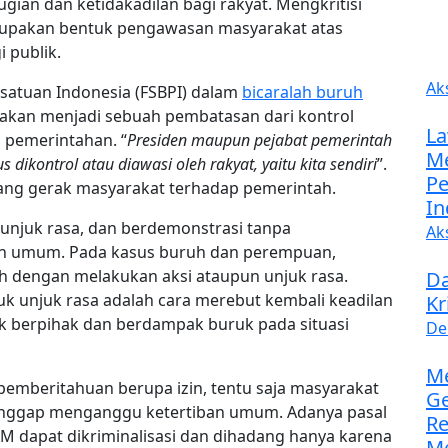
gian dan ketidakadilan bagi rakyat. Mengkritisi
erupakan bentuk pengawasan masyarakat atas
 publik.
Ak
ersatuan Indonesia (FSBPI) dalam
bicaralah buruh
akan menjadi sebuah pembatasan dari kontrol
La
 pemerintahan. “
Presiden maupun pejabat pemerintah
Me
ontrol atau diawasi oleh rakyat, yaitu kita sendiri
”.
Pe
uang gerak masyarakat terhadap pemerintah.
In
,unjuk rasa, dan berdemonstrasi tanpa
Ak
n umum. Pada kasus buruh dan perempuan,
ah dengan melakukan aksi ataupun unjuk rasa.
Da
 unjuk rasa adalah cara merebut kembali keadilan
Kr
k berpihak dan berdampak buruk pada situasi
De
Me
 pemberitahuan berupa izin, tentu saja masyarakat
Ge
ianggap menganggu ketertiban umum. Adanya pasal
Re
 dapat dikriminalisasi dan dihadang hanya karena
Me