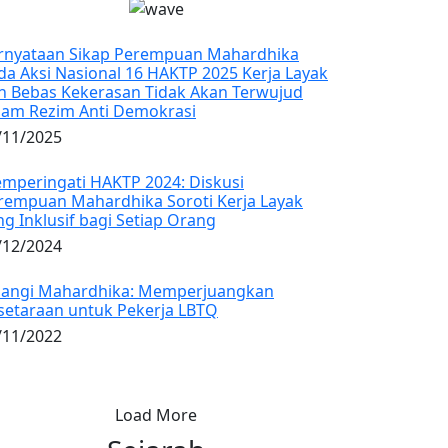
rnyataan Sikap Perempuan Mahardhika
da Aksi Nasional 16 HAKTP 2025 Kerja Layak
n Bebas Kekerasan Tidak Akan Terwujud
lam Rezim Anti Demokrasi
/11/2025
mperingati HAKTP 2024: Diskusi
rempuan Mahardhika Soroti Kerja Layak
ng Inklusif bagi Setiap Orang
/12/2024
langi Mahardhika: Memperjuangkan
setaraan untuk Pekerja LBTQ
/11/2022
Load More