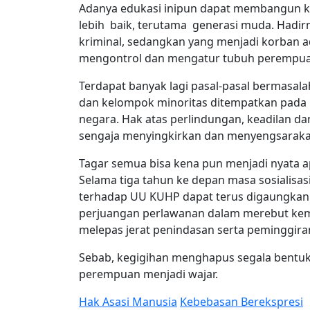
Adanya edukasi inipun dapat membangun k
lebih baik, terutama generasi muda. Hadirn
kriminal, sedangkan yang menjadi korban a
mengontrol dan mengatur tubuh perempua
Terdapat banyak lagi pasal-pasal bermasa
dan kelompok minoritas ditempatkan pada po
negara. Hak atas perlindungan, keadilan d
sengaja menyingkirkan dan menyengsarakan
Tagar semua bisa kena pun menjadi nyata ap
Selama tiga tahun ke depan masa sosialisa
terhadap UU KUHP
dapat
terus digaungkan
perjuangan perlawanan dalam merebut kem
melepas jerat penindasan serta peminggir
Sebab, kegigihan menghapus segala bentuk 
perempuan menjadi wajar.
Hak Asasi Manusia
Kebebasan Berekspresi