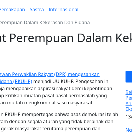
Percakapan
Sastra
Internasional
erempuan Dalam Kekerasan Dan Pidana
t Perempuan Dalam Ke
Dewan Perwakilan Rakyat (DPR) mengesahkan
idana (RKUHP)
menjadi UU KUHP. Pengesahan ini
a mengabaikan aspirasi rakyat demi kepentingan
Be
ap kritikan muatan pasal-pasal bermasalah yang
Pe
gan mudah mengkriminalisasi masyarakat.
An
Ek
n RKUHP mempertegas bahwa asas demokrasi telah
13
gkam dengan segala aturan yang tidak berpihak dan
 gerak masyarakat terutama perempuan dan
Ng