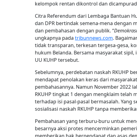
kelompok rentan dikontrol dan dicampurad
Citra Referendum dari Lembaga Bantuan Hu
dan DPR bertindak semena-mena dengan me
dan pembahasan dengan publik. “
Demokrasi 
ungkapnya pada
tribunnews.com
. Bagaima
tidak transparan, terkesan tergesa-gesa, k
hukum Belanda. Bersama masyarakat sipil,
UU KUHP tersebut.
Sebelumnya, perdebatan naskah RKUHP beri
mendapat penolakan keras dari masyarakat 
pembahasannya. Namun November 2022 lal
RKUHP tingkat 1 dengan mengklaim telah m
terhadap isi pasal-pasal bermasalah. Yang
sosialisasi naskah RKUHP tanpa memberikan
Pembahasan yang terburu-buru untuk meng
besarnya aksi protes mencerminkan pemerint
memberikan hak berpendapat dan asas dem