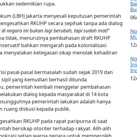
ukkan sedemikian rupa.
Ba
Bu
kum (LBH) Jakarta menyesali keputusan pemerintah
06
ngesahkan RKUHP secara sepihak tanpa ada dialog
di negara ini bukan lagi berubah, tapi sudah mati
”
Ng
Mu
na tidak, menurutnya pembahasan draft RKUHP
12
onservatif bahkan mengarah pada kolonialisasi
 ia menyatakan ketegasan sikap menolak kehadiran
Ng
In
In
si pasal-pasal bermasalah sudah sejak 2019 dan
12
sipil yang kemudian berhasil ditunda
u, pemerintah kembali menggelar pembahasan
elakukan dialog kepada masyarakat di 14 kota
 sesungguhnya pemerintah lakukan adalah hanya
 ruang diskusi kepada publik.
esahkan RKUHP pada rapat paripurna di saat
ah bersikap otoriter terhadap rakyat. Alih-alih
okrasi setiap warga negara untuk memperoleh