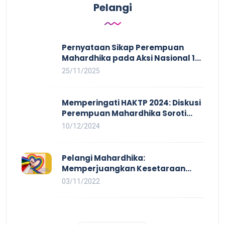
Pelangi
Pernyataan Sikap Perempuan
Mahardhika pada Aksi Nasional 16
HAKTP 2025 Kerja Layak dan Bebas
25/11/2025
Kekerasan Tidak Akan Terwujud
dalam Rezim Anti Demokrasi
Memperingati HAKTP 2024: Diskusi
Perempuan Mahardhika Soroti
Kerja Layak yang Inklusif bagi
10/12/2024
Setiap Orang
Pelangi Mahardhika:
Memperjuangkan Kesetaraan
untuk Pekerja LBTQ
03/11/2022