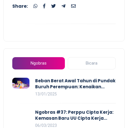
Share:
Ngobras
Bicara
Beban Berat Awal Tahun di Pundak
Buruh Perempuan: Kenaikan
Harga yang Mencekik, Ancaman
13/01/2025
PHK yang Membayangi dan
Eksploitasi di Dunia Kerja
Ngobras #37: Perppu Cipta Kerja:
Kemasan Baru UU Cipta Kerja
yang Semakin Merugikan Buruh
06/03/2023