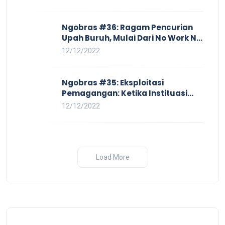
Ngobras #36: Ragam Pencurian
Upah Buruh, Mulai Dari No Work No
Pay Hingga Skorsing
12/12/2022
Ngobras #35: Eksploitasi
Pemagangan: Ketika Instituasi
Pendidikan Tunduk pada Hilir
12/12/2022
Industri
Load More