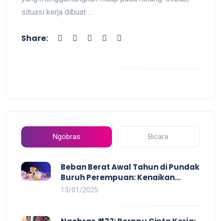
situasi kerja dibuat ...
Share:
Ngobras
Bicara
Beban Berat Awal Tahun di Pundak
Buruh Perempuan: Kenaikan
Harga yang Mencekik, Ancaman
13/01/2025
PHK yang Membayangi dan
Eksploitasi di Dunia Kerja