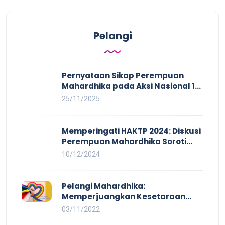
Pelangi
Pernyataan Sikap Perempuan
Mahardhika pada Aksi Nasional 16
HAKTP 2025 Kerja Layak dan Bebas
25/11/2025
Kekerasan Tidak Akan Terwujud
dalam Rezim Anti Demokrasi
Memperingati HAKTP 2024: Diskusi
Perempuan Mahardhika Soroti
Kerja Layak yang Inklusif bagi
10/12/2024
Setiap Orang
Pelangi Mahardhika:
Memperjuangkan Kesetaraan
untuk Pekerja LBTQ
03/11/2022