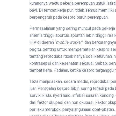
kurangnya waktu pekerja perempuan untuk istir
bayi. Di tempat kerja pun, tidak semua memilik
berpengaruh pada kespro buruh perempuan.
Permasalahan yang sering muncul pada pekerja 
anemia tinggi, abortus spontan lebih tinggi, resi
HIV di daerah “
mobile worker
” dan berkurangnya
begitu, penting untuk memperhatikan kespro s
tentang reproduksi tidak hanya soal keturunan, 
kontrasepsi dan kesehatan seksual. Sebab, pers
tempat kerja. Padahal, ketika kespro terganggu 
Teza menjelaskan, secara medis, reproduksi per
luar. Persoalan kespro lebih sering terjadi pad
servik, kista, nyeri haid, infeksi saluran kencin
dari faktor okupasi dan non okupasi. Faktor okupas
perilaku merokok, penyalahgunaan obat-obatan, a