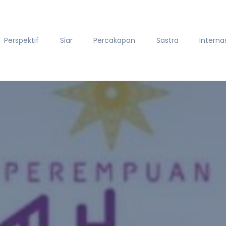
Perspektif
Siar
Percakapan
Sastra
Interna