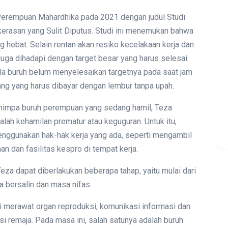
h Perempuan Mahardhika pada 2021 dengan judul Studi
rasan yang Sulit Diputus. Studi ini menemukan bahwa
 hebat. Selain rentan akan resiko kecelakaan kerja dan
uga dihadapi dengan target besar yang harus selesai
bila buruh belum menyelesaikan targetnya pada saat jam
tang yang harus dibayar dengan lembur tanpa upah.
menimpa buruh perempuan yang sedang hamil, Teza
lah kehamilan prematur atau keguguran. Untuk itu,
nggunakan hak-hak kerja yang ada, seperti mengambil
nan dan fasilitas kespro di tempat kerja.
eza dapat diberlakukan beberapa tahap, yaitu mulai dari
 bersalin dan masa nifas.
i merawat organ reproduksi, komunikasi informasi dan
i remaja. Pada masa ini, salah satunya adalah buruh