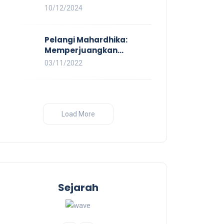
Demokrasi
Mahardhika Soroti Kerja
10/12/2024
Layak yang Inklusif bagi
Setiap Orang
Pelangi Mahardhika:
Memperjuangkan
Kesetaraan untuk Pekerja
03/11/2022
LBTQ
Load More
Sejarah