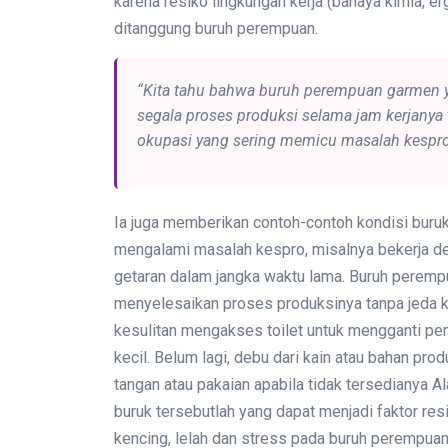
karena resiko lingkungan kerja (bahaya kimia, er
ditanggung buruh perempuan.
“Kita tahu bahwa buruh perempuan garmen ya
segala proses produksi selama jam kerjanya ta
okupasi yang sering memicu masalah kespro,
Ia juga memberikan contoh-contoh kondisi buru
mengalami masalah kespro, misalnya bekerja de
getaran dalam jangka waktu lama. Buruh perempua
menyelesaikan proses produksinya tanpa jeda 
kesulitan mengakses toilet untuk mengganti pem
kecil. Belum lagi, debu dari kain atau bahan pro
tangan atau pakaian apabila tidak tersedianya A
buruk tersebutlah yang dapat menjadi faktor resik
kencing, lelah dan stress pada buruh perempuan