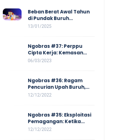
Beban Berat Awal Tahun
di Pundak Buruh
Perempuan: Kenaikan
13/01/2025
Harga yang Mencekik,
Ancaman PHK yang
Membayangi dan
Ngobras #37: Perppu
Eksploitasi di Dunia Kerja
Cipta Kerja: Kemasan
Baru UU Cipta Kerja yang
06/03/2023
Semakin Merugikan Buruh
Ngobras #36: Ragam
Pencurian Upah Buruh,
Mulai Dari No Work No Pay
12/12/2022
Hingga Skorsing
Ngobras #35: Eksploitasi
Pemagangan: Ketika
Instituasi Pendidikan
12/12/2022
Tunduk pada Hilir Industri