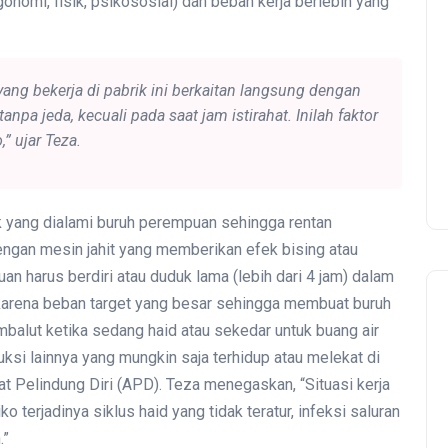
gonomi, fisik, psikososial) dan beban kerja berlebih yang
Menolak Dilupakan dari
ng bekerja di pabrik ini berkaitan langsung dengan
Demokrasi
npa jeda, kecuali pada saat jam istirahat. Inilah faktor
Sejarah Gerakan Buruh:
” ujar Teza.
Serikat Feminis Buruh
Restoran Cepat Saji dan
Retail Mengorganisir yang
k yang dialami buruh perempuan sehingga rentan
Tidak Terorganisir
ngan mesin jahit yang memberikan efek bising atau
n harus berdiri atau duduk lama (lebih dari 4 jam) dalam
karena beban target yang besar sehingga membuat buruh
balut ketika sedang haid atau sekedar untuk buang air
duksi lainnya yang mungkin saja terhidup atau melekat di
lat Pelindung Diri (APD). Teza menegaskan, “Situasi kerja
o terjadinya siklus haid yang tidak teratur, infeksi saluran
.”