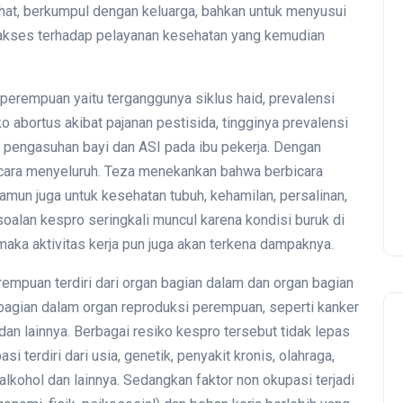
ahat, berkumpul dengan keluarga, bahkan untuk menyusui
i akses terhadap pelayanan kesehatan yang kemudian
perempuan yaitu terganggunya siklus haid, prevalensi
ko abortus akibat pajanan pestisida, tingginya prevalensi
 pengasuhan bayi dan ASI pada ibu pekerja. Dengan
ecara menyeluruh. Teza menekankan bahwa berbicara
namun juga untuk kesehatan tubuh, kehamilan, persalinan,
oalan kespro seringkali muncul karena kondisi buruk di
maka aktivitas kerja pun juga akan terkena dampaknya.
empuan terdiri dari organ bagian dalam dan organ bagian
a bagian dalam organ reproduksi perempuan, seperti kanker
g, dan lainnya. Berbagai resiko kespro tersebut tidak lepas
i terdiri dari usia, genetik, penyakit kronis, olahraga,
lkohol dan lainnya. Sedangkan faktor non okupasi terjadi