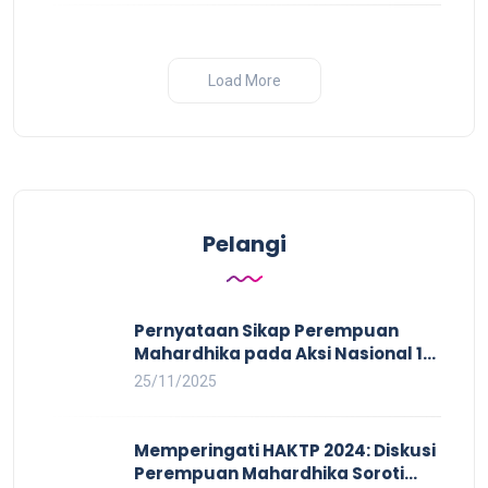
Load More
Pelangi
Pernyataan Sikap Perempuan
Mahardhika pada Aksi Nasional 16
HAKTP 2025 Kerja Layak dan Bebas
25/11/2025
Kekerasan Tidak Akan Terwujud
dalam Rezim Anti Demokrasi
Memperingati HAKTP 2024: Diskusi
Perempuan Mahardhika Soroti