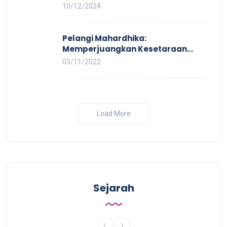
Kerja Layak yang Inklusif bagi
10/12/2024
Setiap Orang
Pelangi Mahardhika:
Memperjuangkan Kesetaraan
untuk Pekerja LBTQ
03/11/2022
Load More
Sejarah