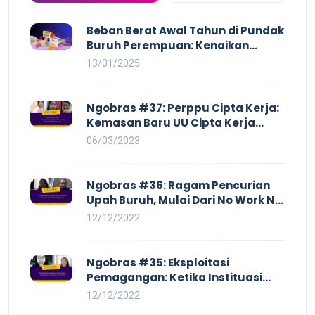
Beban Berat Awal Tahun di Pundak
Buruh Perempuan: Kenaikan
Harga yang Mencekik, Ancaman
13/01/2025
PHK yang Membayangi dan
Eksploitasi di Dunia Kerja
Ngobras #37: Perppu Cipta Kerja:
Kemasan Baru UU Cipta Kerja
yang Semakin Merugikan Buruh
06/03/2023
Ngobras #36: Ragam Pencurian
Upah Buruh, Mulai Dari No Work No
Pay Hingga Skorsing
12/12/2022
Ngobras #35: Eksploitasi
Pemagangan: Ketika Instituasi
Pendidikan Tunduk pada Hilir
12/12/2022
Industri