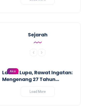
Sejarah
Lawan Lupa, Rawat Ingatan:
Dari Garis De
Aksi
Aksi
Mengenang 27 Tahun
Pandangan Kr
Tragedi Pembantaian
Perang India-
Massal oleh Militer
Load More
Indonesia di Biak, Papua