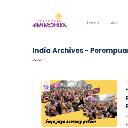
Home
Aksi
India Archives - Perempu
F
S
t