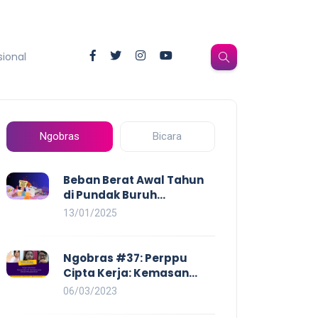
sional
Ngobras
Bicara
Beban Berat Awal Tahun
di Pundak Buruh
Perempuan: Kenaikan
13/01/2025
Harga yang Mencekik,
Ancaman PHK yang
Membayangi dan
Ngobras #37: Perppu
Eksploitasi di Dunia Kerja
Cipta Kerja: Kemasan
Baru UU Cipta Kerja yang
06/03/2023
Semakin Merugikan Buruh