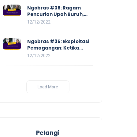
Ngobras #36: Ragam
Pencurian Upah Buruh,
Mulai Dari No Work No Pay
12/12/2022
Hingga Skorsing
Ngobras #35: Eksploitasi
Pemagangan: Ketika
Instituasi Pendidikan
12/12/2022
Tunduk pada Hilir Industri
Load More
Pelangi