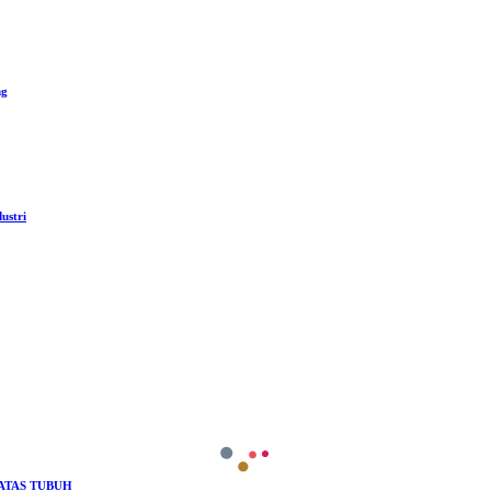
ng
ustri
ATAS TUBUH