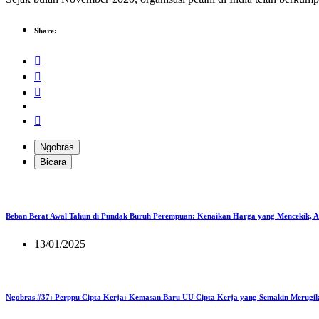
Share:
Ngobras
Bicara
Beban Berat Awal Tahun di Pundak Buruh Perempuan: Kenaikan Harga yang Mencekik, 
13/01/2025
Ngobras #37: Perppu Cipta Kerja: Kemasan Baru UU Cipta Kerja yang Semakin Merugi