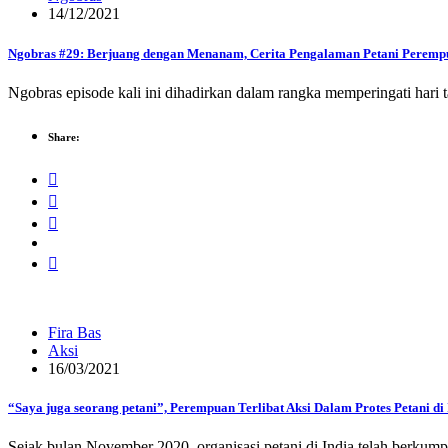
14/12/2021
Ngobras #29: Berjuang dengan Menanam, Cerita Pengalaman Petani Peremp
Ngobras episode kali ini dihadirkan dalam rangka memperingati har
Share:
Fira Bas
Aksi
16/03/2021
“Saya juga seorang petani”, Perempuan Terlibat Aksi Dalam Protes Petani di 
Sejak bulan November 2020, organisasi petani di India telah berkump