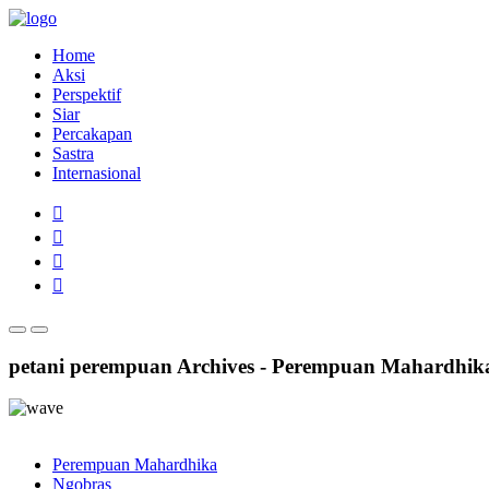
Home
Aksi
Perspektif
Siar
Percakapan
Sastra
Internasional
petani perempuan Archives - Perempuan Mahardhik
Perempuan Mahardhika
Ngobras