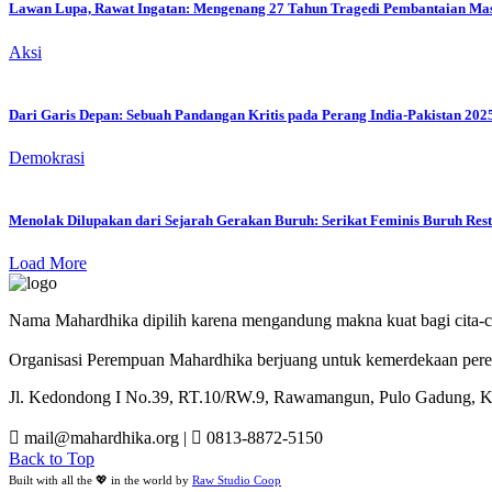
Lawan Lupa, Rawat Ingatan: Mengenang 27 Tahun Tragedi Pembantaian Massa
Aksi
Dari Garis Depan: Sebuah Pandangan Kritis pada Perang India-Pakistan 202
Demokrasi
Menolak Dilupakan dari Sejarah Gerakan Buruh: Serikat Feminis Buruh Rest
Load More
Nama Mahardhika dipilih karena mengandung makna kuat bagi cita-c
Organisasi Perempuan Mahardhika berjuang untuk kemerdekaan perem
Jl. Kedondong I No.39, RT.10/RW.9, Rawamangun, Pulo Gadung, Kot
mail@mahardhika.org
|
0813-8872-5150
Back to Top
Built with all the 💖 in the world by
Raw Studio Coop