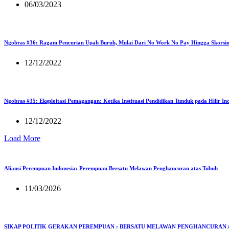
06/03/2023
Ngobras #36: Ragam Pencurian Upah Buruh, Mulai Dari No Work No Pay Hingga Skorsi
12/12/2022
Ngobras #35: Eksploitasi Pemagangan: Ketika Instituasi Pendidikan Tunduk pada Hilir Ind
12/12/2022
Load More
Aliansi Perempuan Indonesia: Perempuan Bersatu Melawan Penghancuran atas Tubuh
11/03/2026
SIKAP POLITIK GERAKAN PEREMPUAN : BERSATU MELAWAN PENGHANCURAN 