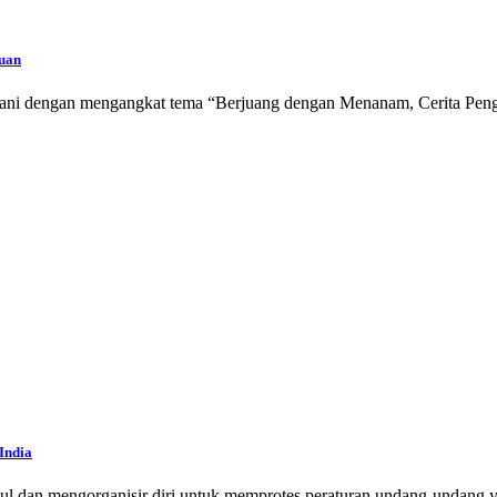
uan
i tani dengan mengangkat tema “Berjuang dengan Menanam, Cerita Peng
India
ul dan mengorganisir diri untuk memprotes peraturan undang-undang ya