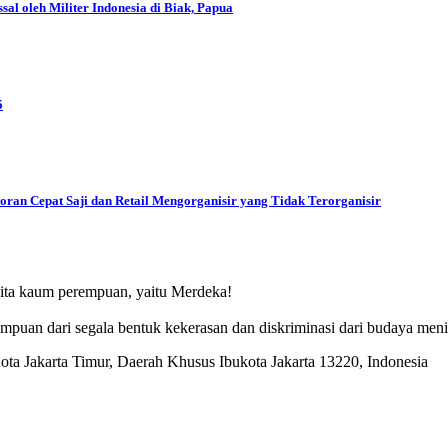
l oleh Militer Indonesia di Biak, Papua
5
oran Cepat Saji dan Retail Mengorganisir yang Tidak Terorganisir
ita kaum perempuan, yaitu Merdeka!
puan dari segala bentuk kekerasan dan diskriminasi dari budaya men
a Jakarta Timur, Daerah Khusus Ibukota Jakarta 13220, Indonesia