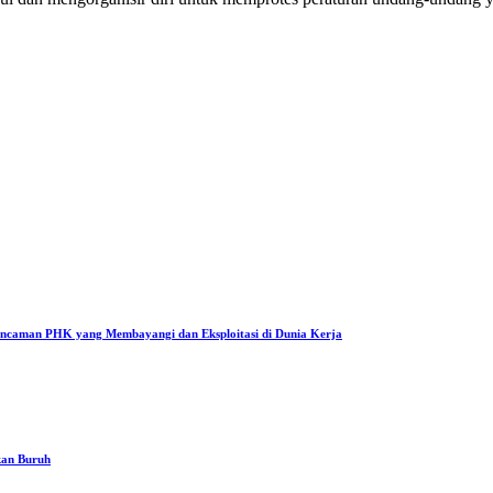
Ancaman PHK yang Membayangi dan Eksploitasi di Dunia Kerja
kan Buruh