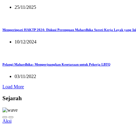
25/11/2025
Memperingati HAKTP 2024: Diskusi Perempuan Mahardhika Soroti Kerja Layak yang Inkl
10/12/2024
Pelangi Mahardhika: Memperjuangkan Kesetaraan untuk Pekerja LBTQ
03/11/2022
Load More
Sejarah
Aksi