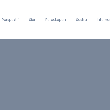
Perspektif
Siar
Percakapan
Sastra
Interna