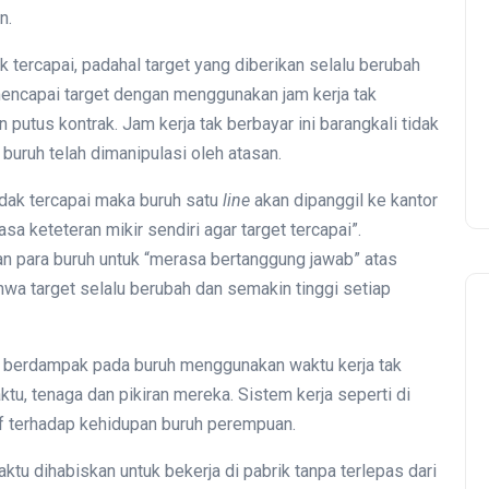
n.
ak tercapai, padahal target yang diberikan selalu berubah
Menolak Dilupakan dari
Demokrasi
mencapai target dengan menggunakan jam kerja tak
Sejarah Gerakan Buruh:
putus kontrak. Jam kerja tak berbayar ini barangkali tidak
Serikat Feminis Buruh
 buruh telah dimanipulasi oleh atasan.
Restoran Cepat Saji dan
Retail Mengorganisir yang
tidak tercapai maka buruh satu
line
akan dipanggil ke kantor
Tidak Terorganisir
 keteteran mikir sendiri agar target tercapai”.
n para buruh untuk “merasa bertanggung jawab” atas
ahwa target selalu berubah dan semakin tinggi setiap
ut berdampak pada buruh menggunakan waktu kerja tak
u, tenaga dan pikiran mereka. Sistem kerja seperti di
 terhadap kehidupan buruh perempuan.
tu dihabiskan untuk bekerja di pabrik tanpa terlepas dari