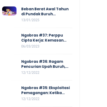
Beban Berat Awal Tahun
di Pundak Buruh
Perempuan: Kenaikan
13/01/2025
Harga yang Mencekik,
Ancaman PHK yang
Membayangi dan
Ngobras #37: Perppu
Eksploitasi di Dunia Kerja
Cipta Kerja: Kemasan
Baru UU Cipta Kerja yang
06/03/2023
Semakin Merugikan Buruh
Ngobras #36: Ragam
Pencurian Upah Buruh,
Mulai Dari No Work No Pay
12/12/2022
Hingga Skorsing
Ngobras #35: Eksploitasi
Pemagangan: Ketika
Instituasi Pendidikan
12/12/2022
Tunduk pada Hilir Industri