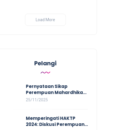
Load More
Pelangi
Pernyataan Sikap
Perempuan Mahardhika
pada Aksi Nasional 16
25/11/2025
HAKTP 2025 Kerja Layak
dan Bebas Kekerasan
Tidak Akan Terwujud
Memperingati HAKTP
dalam Rezim Anti
2024: Diskusi Perempuan
Demokrasi