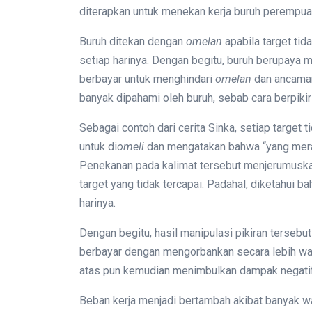
diterapkan untuk menekan kerja buruh perempua
Buruh ditekan dengan
omelan
apabila target tid
setiap harinya. Dengan begitu, buruh berupaya 
berbayar untuk menghindari
omelan
dan ancaman 
banyak dipahami oleh buruh, sebab cara berpikir
Sebagai contoh dari cerita Sinka, setiap target 
untuk di
omeli
dan mengatakan bahwa “yang merasa
Penekanan pada kalimat tersebut menjerumuska
target yang tidak tercapai. Padahal, diketahui b
harinya.
Dengan begitu, hasil manipulasi pikiran terseb
berbayar dengan mengorbankan secara lebih wakt
atas pun kemudian menimbulkan dampak negatif
Beban kerja menjadi bertambah akibat banyak wak