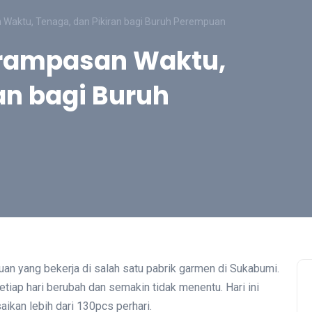
Waktu, Tenaga, dan Pikiran bagi Buruh Perempuan
erampasan Waktu,
an bagi Buruh
n yang bekerja di salah satu pabrik garmen di Sukabumi.
setiap hari berubah dan semakin tidak menentu. Hari ini
ikan lebih dari 130pcs perhari.