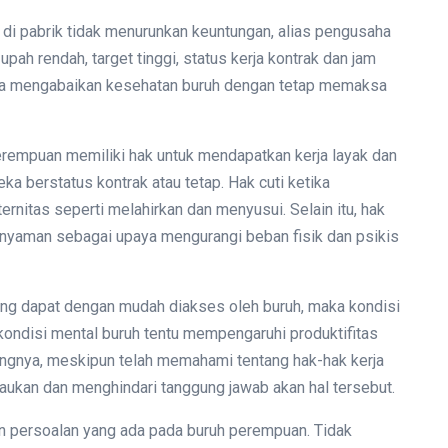
h di pabrik tidak menurunkan keuntungan, alias pengusaha
h rendah, target tinggi, status kerja kontrak dan jam
juga mengabaikan kesehatan buruh dengan tetap memaksa
erempuan memiliki hak untuk mendapatkan kerja layak dan
a berstatus kontrak atau tetap. Hak cuti ketika
rnitas seperti melahirkan dan menyusui. Selain itu, hak
 nyaman sebagai upaya mengurangi beban fisik dan psikis
ng dapat dengan mudah diakses oleh buruh, maka kondisi
, kondisi mental buruh tentu mempengaruhi produktifitas
angnya, meskipun telah memahami tentang hak-hak kerja
raukan dan menghindari tanggung jawab akan hal tersebut.
an persoalan yang ada pada buruh perempuan. Tidak