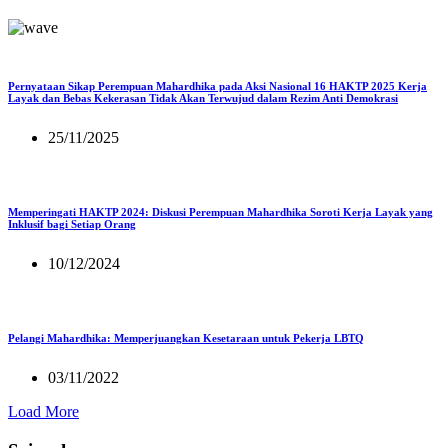
Pernyataan Sikap Perempuan Mahardhika pada Aksi Nasional 16 HAKTP 2025 Kerja
Layak dan Bebas Kekerasan Tidak Akan Terwujud dalam Rezim Anti Demokrasi
25/11/2025
Memperingati HAKTP 2024: Diskusi Perempuan Mahardhika Soroti Kerja Layak yang
Inklusif bagi Setiap Orang
10/12/2024
Pelangi Mahardhika: Memperjuangkan Kesetaraan untuk Pekerja LBTQ
03/11/2022
Load More