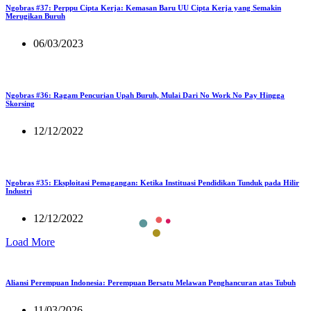
Ngobras #37: Perppu Cipta Kerja: Kemasan Baru UU Cipta Kerja yang Semakin
Merugikan Buruh
06/03/2023
Ngobras #36: Ragam Pencurian Upah Buruh, Mulai Dari No Work No Pay Hingga
Skorsing
12/12/2022
Ngobras #35: Eksploitasi Pemagangan: Ketika Instituasi Pendidikan Tunduk pada Hilir
Industri
12/12/2022
Load More
Aliansi Perempuan Indonesia: Perempuan Bersatu Melawan Penghancuran atas Tubuh
11/03/2026