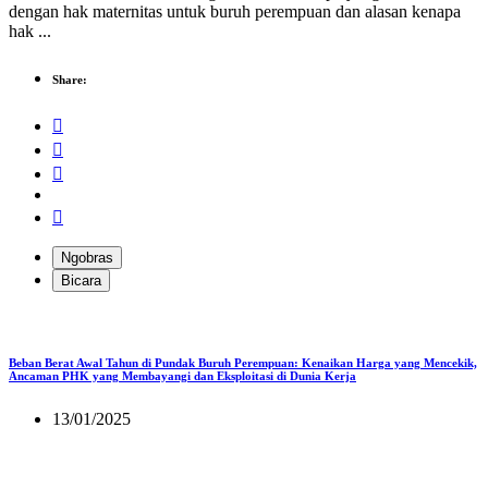
dengan hak maternitas untuk buruh perempuan dan alasan kenapa
hak ...
Share:
Ngobras
Bicara
Beban Berat Awal Tahun di Pundak Buruh Perempuan: Kenaikan Harga yang Mencekik,
Ancaman PHK yang Membayangi dan Eksploitasi di Dunia Kerja
13/01/2025