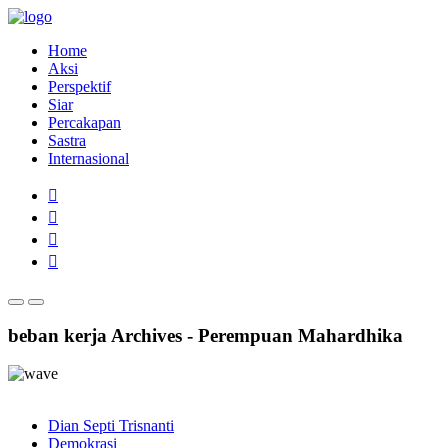
Home
Aksi
Perspektif
Siar
Percakapan
Sastra
Internasional
beban kerja Archives - Perempuan Mahardhika
Dian Septi Trisnanti
Demokrasi