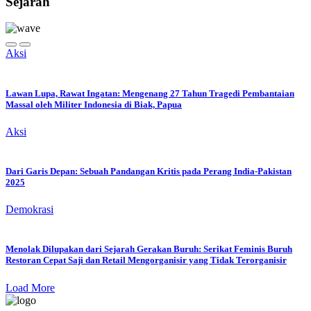
Sejarah
Aksi
Lawan Lupa, Rawat Ingatan: Mengenang 27 Tahun Tragedi Pembantaian
Massal oleh Militer Indonesia di Biak, Papua
Aksi
Dari Garis Depan: Sebuah Pandangan Kritis pada Perang India-Pakistan
2025
Demokrasi
Menolak Dilupakan dari Sejarah Gerakan Buruh: Serikat Feminis Buruh
Restoran Cepat Saji dan Retail Mengorganisir yang Tidak Terorganisir
Load More