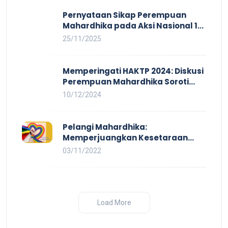
Pernyataan Sikap Perempuan
Mahardhika pada Aksi Nasional 16
HAKTP 2025 Kerja Layak dan Bebas
25/11/2025
Kekerasan Tidak Akan Terwujud
dalam Rezim Anti Demokrasi
Memperingati HAKTP 2024: Diskusi
Perempuan Mahardhika Soroti
Kerja Layak yang Inklusif bagi
10/12/2024
Setiap Orang
Pelangi Mahardhika:
Memperjuangkan Kesetaraan
untuk Pekerja LBTQ
03/11/2022
Load More