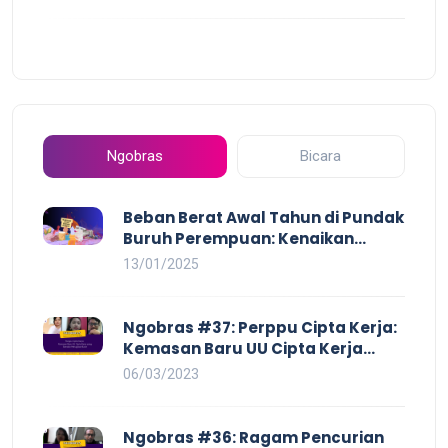
Ngobras
Bicara
Beban Berat Awal Tahun di Pundak
Buruh Perempuan: Kenaikan
Harga yang Mencekik, Ancaman
13/01/2025
PHK yang Membayangi dan
Eksploitasi di Dunia Kerja
Ngobras #37: Perppu Cipta Kerja:
Kemasan Baru UU Cipta Kerja
yang Semakin Merugikan Buruh
06/03/2023
Ngobras #36: Ragam Pencurian