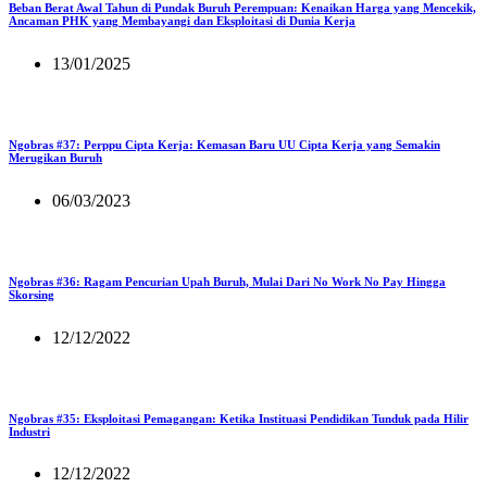
Beban Berat Awal Tahun di Pundak Buruh Perempuan: Kenaikan Harga yang Mencekik,
Ancaman PHK yang Membayangi dan Eksploitasi di Dunia Kerja
13/01/2025
Ngobras #37: Perppu Cipta Kerja: Kemasan Baru UU Cipta Kerja yang Semakin
Merugikan Buruh
06/03/2023
Ngobras #36: Ragam Pencurian Upah Buruh, Mulai Dari No Work No Pay Hingga
Skorsing
12/12/2022
Ngobras #35: Eksploitasi Pemagangan: Ketika Instituasi Pendidikan Tunduk pada Hilir
Industri
12/12/2022