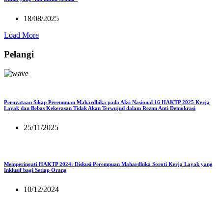
18/08/2025
Load More
Pelangi
Pernyataan Sikap Perempuan Mahardhika pada Aksi Nasional 16 HAKTP 2025 Kerja
Layak dan Bebas Kekerasan Tidak Akan Terwujud dalam Rezim Anti Demokrasi
25/11/2025
Memperingati HAKTP 2024: Diskusi Perempuan Mahardhika Soroti Kerja Layak yang
Inklusif bagi Setiap Orang
10/12/2024