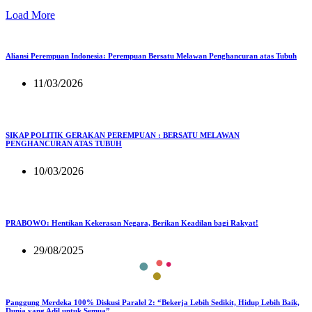
Load More
Aliansi Perempuan Indonesia: Perempuan Bersatu Melawan Penghancuran atas Tubuh
11/03/2026
SIKAP POLITIK GERAKAN PEREMPUAN : BERSATU MELAWAN
PENGHANCURAN ATAS TUBUH
10/03/2026
PRABOWO: Hentikan Kekerasan Negara, Berikan Keadilan bagi Rakyat!
29/08/2025
Panggung Merdeka 100% Diskusi Paralel 2: “Bekerja Lebih Sedikit, Hidup Lebih Baik,
Dunia yang Adil untuk Semua”