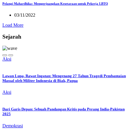
Pelangi Mahardhika: Memperjuangkan Kesetaraan untuk Pekerja LBTQ
03/11/2022
Load More
Sejarah
Aksi
Lawan Lupa, Rawat Ingatan: Mengenang 27 Tahun Tragedi Pembantaian
Massal oleh Militer Indonesia di Biak, Papua
Aksi
Dari Garis Depan: Sebuah Pandangan Kritis pada Perang India-Pakistan
2025
Demokrasi