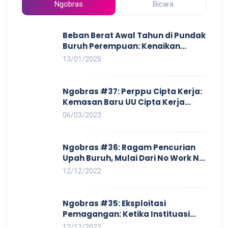
Ngobras
Bicara
Beban Berat Awal Tahun di Pundak
Buruh Perempuan: Kenaikan
Harga yang Mencekik, Ancaman
13/01/2025
PHK yang Membayangi dan
Eksploitasi di Dunia Kerja
Ngobras #37: Perppu Cipta Kerja:
Kemasan Baru UU Cipta Kerja
yang Semakin Merugikan Buruh
06/03/2023
Ngobras #36: Ragam Pencurian
Upah Buruh, Mulai Dari No Work No
Pay Hingga Skorsing
12/12/2022
Ngobras #35: Eksploitasi
Pemagangan: Ketika Instituasi
Pendidikan Tunduk pada Hilir
12/12/2022