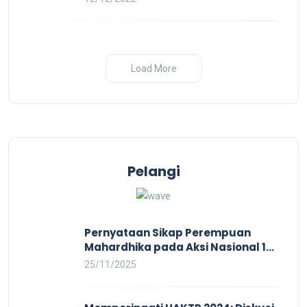
Industri
Load More
Pelangi
Pernyataan Sikap Perempuan
Mahardhika pada Aksi Nasional 16
HAKTP 2025 Kerja Layak dan Bebas
25/11/2025
Kekerasan Tidak Akan Terwujud
dalam Rezim Anti Demokrasi