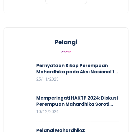
Pelangi
Pernyataan Sikap Perempuan
Mahardhika pada Aksi Nasional 16
HAKTP 2025 Kerja Layak dan Bebas
25/11/2025
Kekerasan Tidak Akan Terwujud
dalam Rezim Anti Demokrasi
Memperingati HAKTP 2024: Diskusi
Perempuan Mahardhika Soroti
Kerja Layak yang Inklusif bagi
10/12/2024
Setiap Orang
Pelangi Mahardhika: