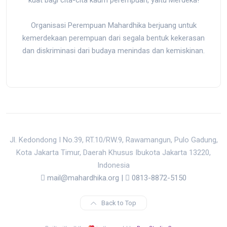
kuat bagi cita-cita kaum perempuan, yaitu Merdeka!
Organisasi Perempuan Mahardhika berjuang untuk
kemerdekaan perempuan dari segala bentuk kekerasan
dan diskriminasi dari budaya menindas dan kemiskinan.
Jl. Kedondong I No.39, RT.10/RW.9, Rawamangun, Pulo Gadung,
Kota Jakarta Timur, Daerah Khusus Ibukota Jakarta 13220,
Indonesia
mail@mahardhika.org
|
0813-8872-5150
Back to Top