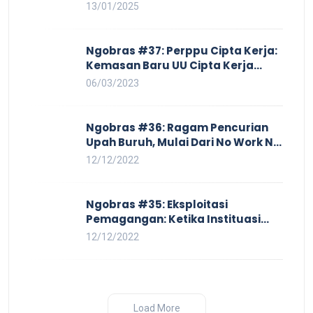
Harga yang Mencekik, Ancaman
13/01/2025
PHK yang Membayangi dan
Eksploitasi di Dunia Kerja
Ngobras #37: Perppu Cipta Kerja:
Kemasan Baru UU Cipta Kerja
yang Semakin Merugikan Buruh
06/03/2023
Ngobras #36: Ragam Pencurian
Upah Buruh, Mulai Dari No Work No
Pay Hingga Skorsing
12/12/2022
Ngobras #35: Eksploitasi
Pemagangan: Ketika Instituasi
Pendidikan Tunduk pada Hilir
12/12/2022
Industri
Load More