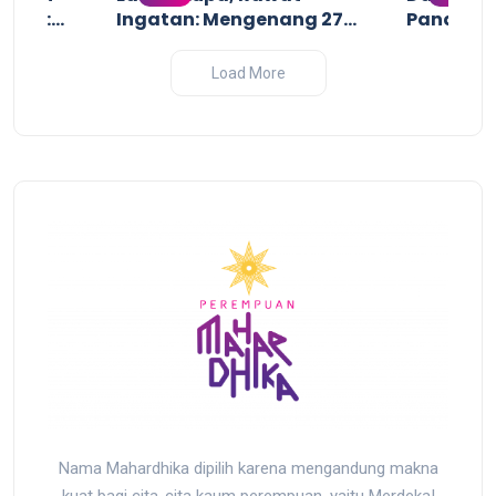
uruh:
Ingatan: Mengenang 27
Pandanga
uruh
Tahun Tragedi
Perang I
ji dan
Pembantaian Massal oleh
2025
Load More
sir yang
Militer Indonesia di Biak,
r
Papua
Nama Mahardhika dipilih karena mengandung makna