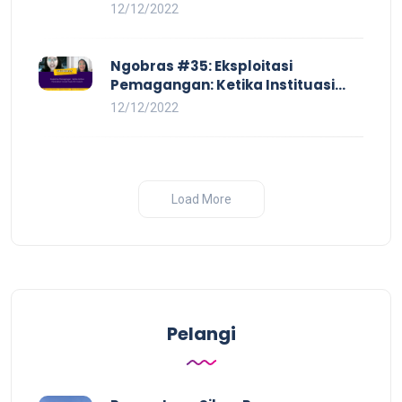
Pay Hingga Skorsing
12/12/2022
Ngobras #35: Eksploitasi
Pemagangan: Ketika Instituasi
Pendidikan Tunduk pada Hilir
12/12/2022
Industri
Load More
Pelangi