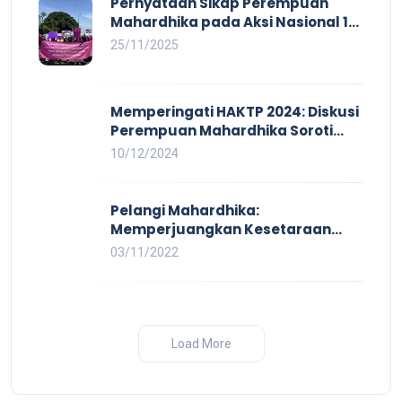
Pernyataan Sikap Perempuan
Mahardhika pada Aksi Nasional 16
HAKTP 2025 Kerja Layak dan Bebas
25/11/2025
Kekerasan Tidak Akan Terwujud
dalam Rezim Anti Demokrasi
Memperingati HAKTP 2024: Diskusi
Perempuan Mahardhika Soroti
Kerja Layak yang Inklusif bagi
10/12/2024
Setiap Orang
Pelangi Mahardhika:
Memperjuangkan Kesetaraan
untuk Pekerja LBTQ
03/11/2022
Load More