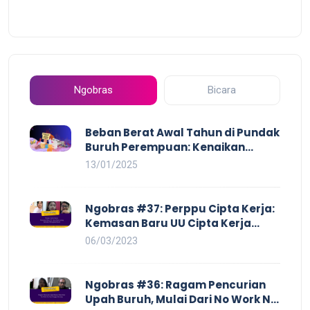
Ngobras
Bicara
Beban Berat Awal Tahun di Pundak
Buruh Perempuan: Kenaikan
Harga yang Mencekik, Ancaman
13/01/2025
PHK yang Membayangi dan
Eksploitasi di Dunia Kerja
Ngobras #37: Perppu Cipta Kerja:
Kemasan Baru UU Cipta Kerja
yang Semakin Merugikan Buruh
06/03/2023
Ngobras #36: Ragam Pencurian
Upah Buruh, Mulai Dari No Work No