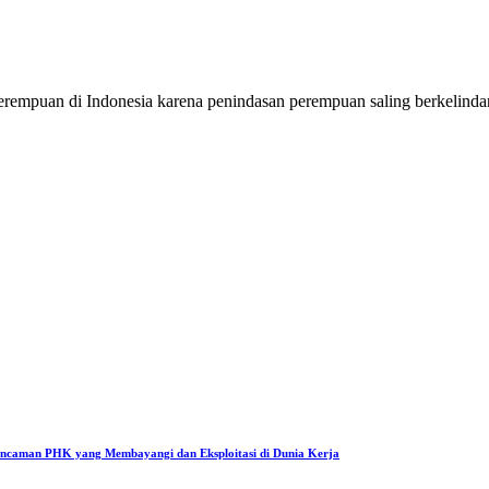
erempuan di Indonesia karena penindasan perempuan saling berkelinda
Ancaman PHK yang Membayangi dan Eksploitasi di Dunia Kerja