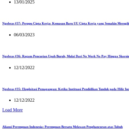
13/01/2025
Ngobras #37: Perppu Cipta Kerja: Kemasan Baru UU Cipta Kerja yang Semakin Merugi
06/03/2023
Ngobras #36: Ragam Pencurian Upah Buruh, Mulai Dari No Work No Pay Hingga Skorsi
12/12/2022
Ngobras #35: Eksploitasi Pemagangan: Ketika Instituasi Pendidikan Tunduk pada Hilir Ind
12/12/2022
Load More
Aliansi Perempuan Indonesia: Perempuan Bersatu Melawan Penghancuran atas Tubuh