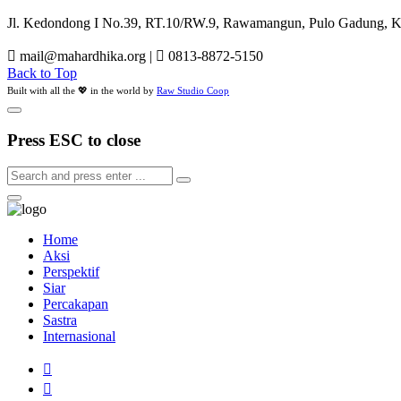
Jl. Kedondong I No.39, RT.10/RW.9, Rawamangun, Pulo Gadung, Kot
mail@mahardhika.org
|
0813-8872-5150
Back to Top
Built with all the 💖 in the world by
Raw Studio Coop
Press ESC to close
Home
Aksi
Perspektif
Siar
Percakapan
Sastra
Internasional