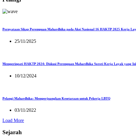
Pernyataan Sikap Perempuan Mahardhika pada Aksi Nasional 16 HAKTP 2025 Kerja Lay
25/11/2025
Memperingati HAKTP 2024: Diskusi Perempuan Mahardhika Soroti Kerja Layak yang Inkl
10/12/2024
Pelangi Mahardhika: Memperjuangkan Kesetaraan untuk Pekerja LBTQ
03/11/2022
Load More
Sejarah