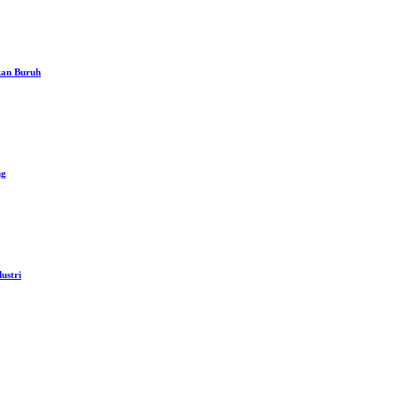
kan Buruh
ng
ustri