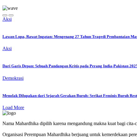
Aksi
Lawan Lupa, Rawat Ingatan: Mengenang 27 Tahun Tragedi Pembantaian Massa
Aksi
Dari Garis Depan: Sebuah Pandangan Kritis pada Perang India-Pakistan 202
Demokrasi
Menolak Dilupakan dari Sejarah Gerakan Buruh: Serikat Feminis Buruh Rest
Load More
Nama Mahardhika dipilih karena mengandung makna kuat bagi cita-c
Organisasi Perempuan Mahardhika berjuang untuk kemerdekaan perem