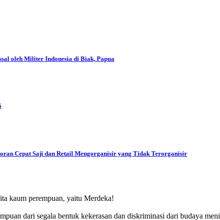
l oleh Militer Indonesia di Biak, Papua
5
oran Cepat Saji dan Retail Mengorganisir yang Tidak Terorganisir
ita kaum perempuan, yaitu Merdeka!
puan dari segala bentuk kekerasan dan diskriminasi dari budaya men