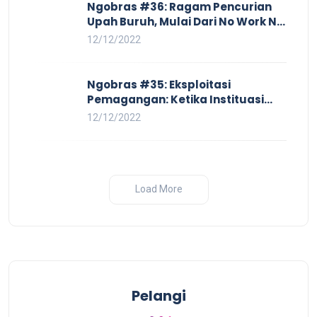
Ngobras #36: Ragam Pencurian
Upah Buruh, Mulai Dari No Work No
Pay Hingga Skorsing
12/12/2022
Ngobras #35: Eksploitasi
Pemagangan: Ketika Instituasi
Pendidikan Tunduk pada Hilir
12/12/2022
Industri
Load More
Pelangi