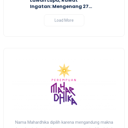
Perang I
Lawan Lupa, Rawat
2025
Ingatan: Mengenang 27
Tahun Tragedi
Pembantaian Massal oleh
Load More
Militer Indonesia di Biak,
Papua
Nama Mahardhika dipilih karena mengandung makna