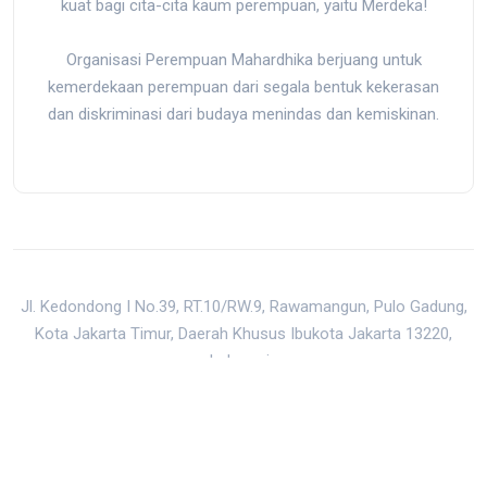
kuat bagi cita-cita kaum perempuan, yaitu Merdeka!
Organisasi Perempuan Mahardhika berjuang untuk
kemerdekaan perempuan dari segala bentuk kekerasan
dan diskriminasi dari budaya menindas dan kemiskinan.
Jl. Kedondong I No.39, RT.10/RW.9, Rawamangun, Pulo Gadung,
Kota Jakarta Timur, Daerah Khusus Ibukota Jakarta 13220,
Indonesia
mail@mahardhika.org
|
0813-8872-5150
Back to Top