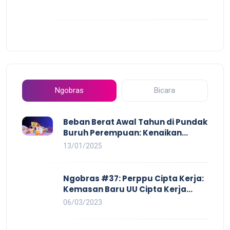
Ngobras
Bicara
Beban Berat Awal Tahun di Pundak
Buruh Perempuan: Kenaikan
Harga yang Mencekik, Ancaman
13/01/2025
PHK yang Membayangi dan
Eksploitasi di Dunia Kerja
Ngobras #37: Perppu Cipta Kerja:
Kemasan Baru UU Cipta Kerja
yang Semakin Merugikan Buruh
06/03/2023