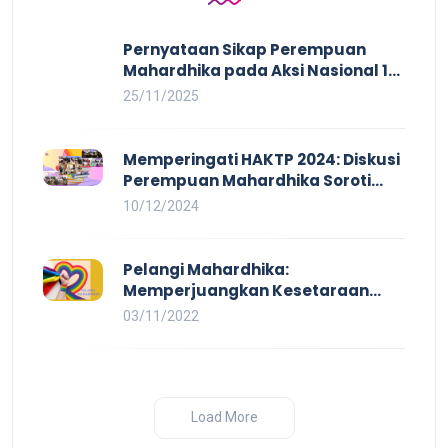
Pernyataan Sikap Perempuan
Mahardhika pada Aksi Nasional 16
HAKTP 2025 Kerja Layak dan Bebas
25/11/2025
Kekerasan Tidak Akan Terwujud
dalam Rezim Anti Demokrasi
Memperingati HAKTP 2024: Diskusi
Perempuan Mahardhika Soroti
Kerja Layak yang Inklusif bagi
10/12/2024
Setiap Orang
Pelangi Mahardhika:
Memperjuangkan Kesetaraan
untuk Pekerja LBTQ
03/11/2022
Load More