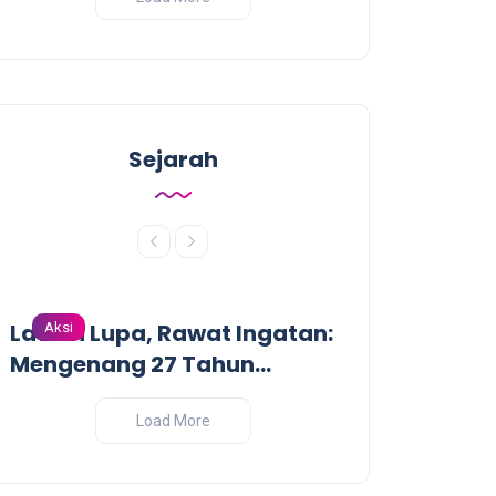
Sejarah
Lawan Lupa, Rawat Ingatan:
Dari Garis De
Aksi
Aksi
Mengenang 27 Tahun
Pandangan Kr
Tragedi Pembantaian
Perang India-
Massal oleh Militer
Load More
Indonesia di Biak, Papua