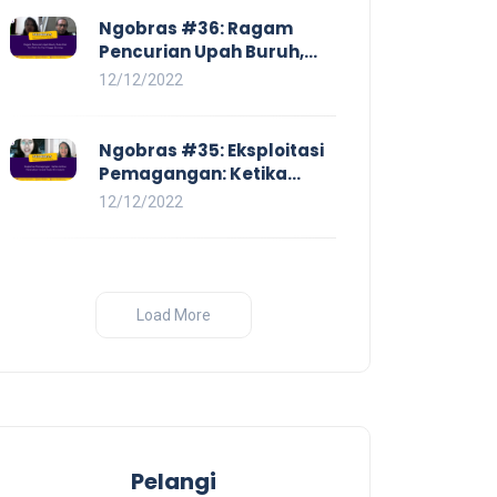
Ngobras #36: Ragam
Pencurian Upah Buruh,
Mulai Dari No Work No Pay
12/12/2022
Hingga Skorsing
Ngobras #35: Eksploitasi
Pemagangan: Ketika
Instituasi Pendidikan
12/12/2022
Tunduk pada Hilir Industri
Load More
Pelangi