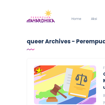
Home
Aksi
queer Archives - Perempu
F
R
y