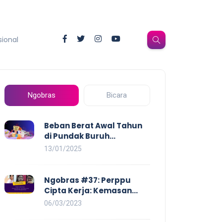
sional
Ngobras
Bicara
Beban Berat Awal Tahun
di Pundak Buruh
Perempuan: Kenaikan
13/01/2025
Harga yang Mencekik,
Ancaman PHK yang
Membayangi dan
Ngobras #37: Perppu
Eksploitasi di Dunia Kerja
Cipta Kerja: Kemasan
Baru UU Cipta Kerja yang
06/03/2023
Semakin Merugikan Buruh