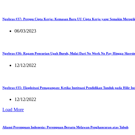
Ngobras #37: Perppu Cipta Kerja: Kemasan Baru UU Cipta Kerja yang Semakin Merugi
06/03/2023
Ngobras #36: Ragam Pencurian Upah Buruh, Mulai Dari No Work No Pay Hingga Skorsi
12/12/2022
Ngobras #35: Eksploitasi Pemagangan: Ketika Instituasi Pendidikan Tunduk pada Hilir Ind
12/12/2022
Load More
Aliansi Perempuan Indonesia: Perempuan Bersatu Melawan Penghancuran atas Tubuh