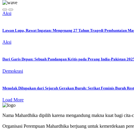
Aksi
Lawan Lupa, Rawat Ingatan: Mengenang 27 Tahun Tragedi Pembantaian Massa
Aksi
Dari Garis Depan: Sebuah Pandangan Kritis pada Perang India-Pakistan 202
Demokrasi
Menolak Dilupakan dari Sejarah Gerakan Buruh: Serikat Feminis Buruh Rest
Load More
Nama Mahardhika dipilih karena mengandung makna kuat bagi cita-c
Organisasi Perempuan Mahardhika berjuang untuk kemerdekaan perem