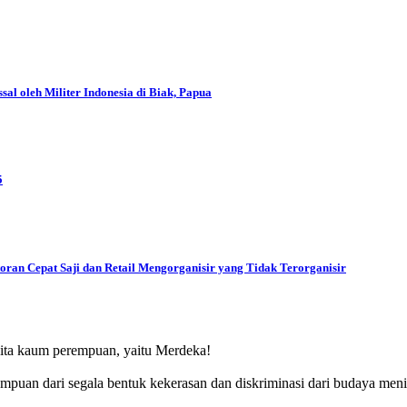
l oleh Militer Indonesia di Biak, Papua
5
oran Cepat Saji dan Retail Mengorganisir yang Tidak Terorganisir
ita kaum perempuan, yaitu Merdeka!
puan dari segala bentuk kekerasan dan diskriminasi dari budaya men