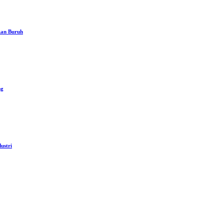
kan Buruh
ng
ustri