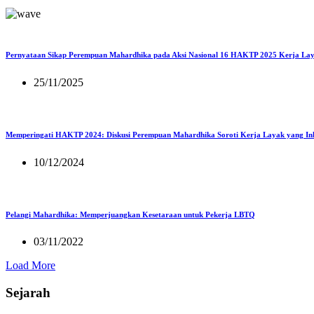
Pernyataan Sikap Perempuan Mahardhika pada Aksi Nasional 16 HAKTP 2025 Kerja Lay
25/11/2025
Memperingati HAKTP 2024: Diskusi Perempuan Mahardhika Soroti Kerja Layak yang Inkl
10/12/2024
Pelangi Mahardhika: Memperjuangkan Kesetaraan untuk Pekerja LBTQ
03/11/2022
Load More
Sejarah