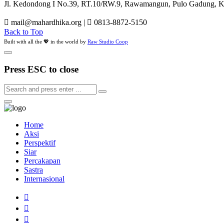
Jl. Kedondong I No.39, RT.10/RW.9, Rawamangun, Pulo Gadung, Kot
mail@mahardhika.org
|
0813-8872-5150
Back to Top
Built with all the 💖 in the world by
Raw Studio Coop
Press ESC to close
Home
Aksi
Perspektif
Siar
Percakapan
Sastra
Internasional