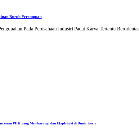
skinan Buruh Perempuan
ngupahan Pada Perusahaan Industri Padat Karya Tertentu Berorientasi
Ancaman PHK yang Membayangi dan Eksploitasi di Dunia Kerja