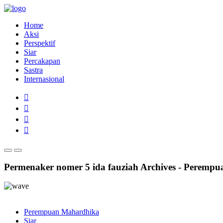
Home
Aksi
Perspektif
Siar
Percakapan
Sastra
Internasional
Permenaker nomer 5 ida fauziah Archives - Peremp
Perempuan Mahardhika
Siar