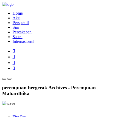
Home
Aksi
Perspektif
Siar
Percakapan
Sastra
Internasional
perempuan bergerak Archives - Perempuan
Mahardhika
Fira Bas