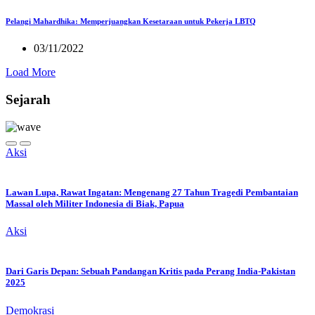
Pelangi Mahardhika: Memperjuangkan Kesetaraan untuk Pekerja LBTQ
03/11/2022
Load More
Sejarah
Aksi
Lawan Lupa, Rawat Ingatan: Mengenang 27 Tahun Tragedi Pembantaian
Massal oleh Militer Indonesia di Biak, Papua
Aksi
Dari Garis Depan: Sebuah Pandangan Kritis pada Perang India-Pakistan
2025
Demokrasi