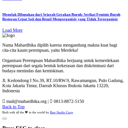
Menolak Dilupakan dari Sejarah Gerakan Buruh: Serikat Feminis Buruh
Restoran Cepat Saji dan Retail Mengorganisir yang Tidak Terorganisir
Load More
Nama Mahardhika dipilih karena mengandung makna kuat bagi
cita-cita kaum perempuan, yaitu Merdeka!
Organisasi Perempuan Mahardhika berjuang untuk kemerdekaan
perempuan dari segala bentuk kekerasan dan diskriminasi dari
budaya menindas dan kemiskinan.
Jl. Kedondong I No.39, RT.10/RW.9, Rawamangun, Pulo Gadung,
Kota Jakarta Timur, Daerah Khusus Ibukota Jakarta 13220,
Indonesia
mail@mahardhika.org
|
0813-8872-5150
Back to Top
Built with all the 💖 in the world by
Raw Studio Coop