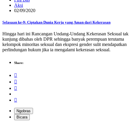
Aksi
02/09/2020
Selasaan ke-9: Ciptakan Dunia Kerja yang Aman dari Kekerasan
Hingga hari ini Rancangan Undang-Undang Kekerasan Seksual tak
kunjung dibahas oleh DPR sehingga banyak perempuan terutama
kelompok minoritas seksual dan ekspresi gender sulit mendapatkan
perlindungan hukum jika ia mengalami kekerasan seksual.
Share:
Ngobras
Bicara