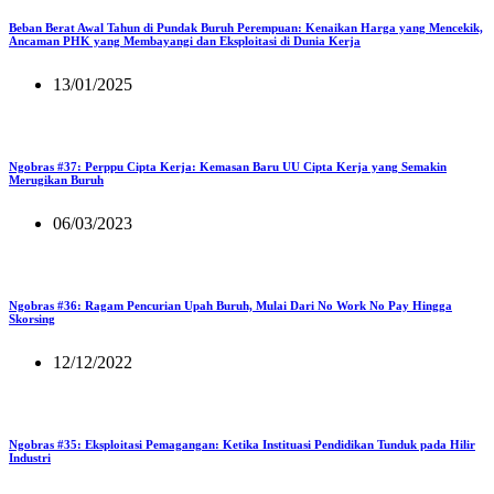
Beban Berat Awal Tahun di Pundak Buruh Perempuan: Kenaikan Harga yang Mencekik,
Ancaman PHK yang Membayangi dan Eksploitasi di Dunia Kerja
13/01/2025
Ngobras #37: Perppu Cipta Kerja: Kemasan Baru UU Cipta Kerja yang Semakin
Merugikan Buruh
06/03/2023
Ngobras #36: Ragam Pencurian Upah Buruh, Mulai Dari No Work No Pay Hingga
Skorsing
12/12/2022
Ngobras #35: Eksploitasi Pemagangan: Ketika Instituasi Pendidikan Tunduk pada Hilir
Industri