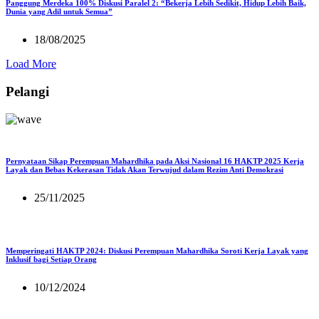
Panggung Merdeka 100% Diskusi Paralel 2: “Bekerja Lebih Sedikit, Hidup Lebih Baik,
Dunia yang Adil untuk Semua”
18/08/2025
Load More
Pelangi
Pernyataan Sikap Perempuan Mahardhika pada Aksi Nasional 16 HAKTP 2025 Kerja
Layak dan Bebas Kekerasan Tidak Akan Terwujud dalam Rezim Anti Demokrasi
25/11/2025
Memperingati HAKTP 2024: Diskusi Perempuan Mahardhika Soroti Kerja Layak yang
Inklusif bagi Setiap Orang
10/12/2024