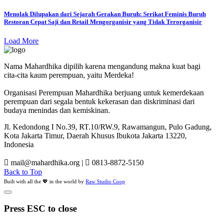
Menolak Dilupakan dari Sejarah Gerakan Buruh: Serikat Feminis Buruh
Restoran Cepat Saji dan Retail Mengorganisir yang Tidak Terorganisir
Load More
Nama Mahardhika dipilih karena mengandung makna kuat bagi
cita-cita kaum perempuan, yaitu Merdeka!
Organisasi Perempuan Mahardhika berjuang untuk kemerdekaan
perempuan dari segala bentuk kekerasan dan diskriminasi dari
budaya menindas dan kemiskinan.
Jl. Kedondong I No.39, RT.10/RW.9, Rawamangun, Pulo Gadung,
Kota Jakarta Timur, Daerah Khusus Ibukota Jakarta 13220,
Indonesia
mail@mahardhika.org
|
0813-8872-5150
Back to Top
Built with all the 💖 in the world by
Raw Studio Coop
Press ESC to close