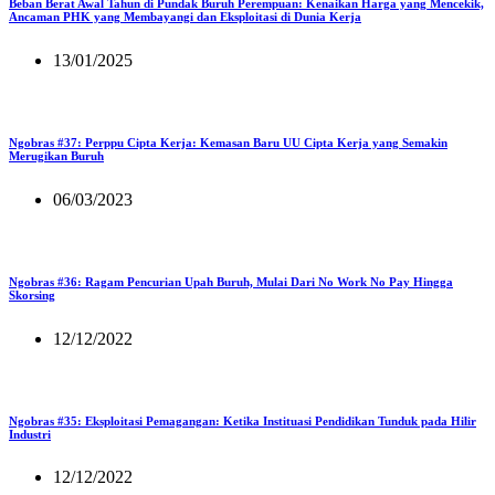
Beban Berat Awal Tahun di Pundak Buruh Perempuan: Kenaikan Harga yang Mencekik,
Ancaman PHK yang Membayangi dan Eksploitasi di Dunia Kerja
13/01/2025
Ngobras #37: Perppu Cipta Kerja: Kemasan Baru UU Cipta Kerja yang Semakin
Merugikan Buruh
06/03/2023
Ngobras #36: Ragam Pencurian Upah Buruh, Mulai Dari No Work No Pay Hingga
Skorsing
12/12/2022
Ngobras #35: Eksploitasi Pemagangan: Ketika Instituasi Pendidikan Tunduk pada Hilir
Industri
12/12/2022