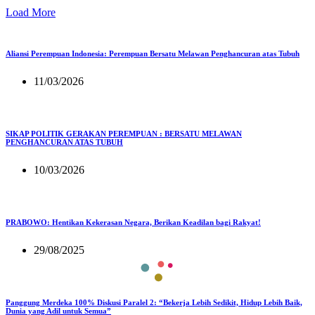
Load More
Aliansi Perempuan Indonesia: Perempuan Bersatu Melawan Penghancuran atas Tubuh
11/03/2026
SIKAP POLITIK GERAKAN PEREMPUAN : BERSATU MELAWAN
PENGHANCURAN ATAS TUBUH
10/03/2026
PRABOWO: Hentikan Kekerasan Negara, Berikan Keadilan bagi Rakyat!
29/08/2025
Panggung Merdeka 100% Diskusi Paralel 2: “Bekerja Lebih Sedikit, Hidup Lebih Baik,
Dunia yang Adil untuk Semua”