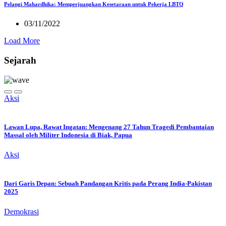
Pelangi Mahardhika: Memperjuangkan Kesetaraan untuk Pekerja LBTQ
03/11/2022
Load More
Sejarah
Aksi
Lawan Lupa, Rawat Ingatan: Mengenang 27 Tahun Tragedi Pembantaian
Massal oleh Militer Indonesia di Biak, Papua
Aksi
Dari Garis Depan: Sebuah Pandangan Kritis pada Perang India-Pakistan
2025
Demokrasi