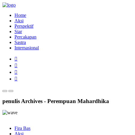
Home
Aksi
Perspektif
Siar
Percakapan
Sastra
Internasional
penulis Archives - Perempuan Mahardhika
Fira Bas
Aksi