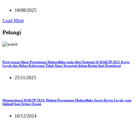
18/08/2025
Load More
Pelangi
Pernyataan Sikap Perempuan Mahardhika pada Aksi Nasional 16 HAKTP 2025 Kerja
Layak dan Bebas Kekerasan Tidak Akan Terwujud dalam Rezim Anti Demokrasi
25/11/2025
Memperingati HAKTP 2024: Diskusi Perempuan Mahardhika Soroti Kerja Layak yang
Inklusif bagi Setiap Orang
10/12/2024