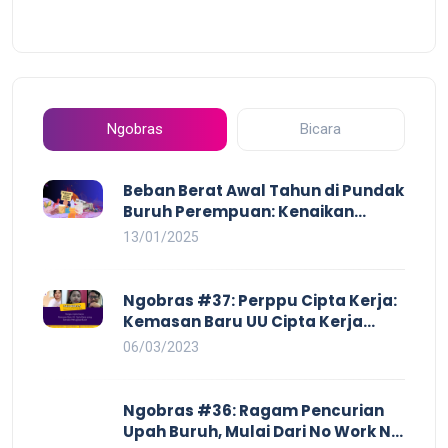
Ngobras
Bicara
Beban Berat Awal Tahun di Pundak
Buruh Perempuan: Kenaikan
Harga yang Mencekik, Ancaman
13/01/2025
PHK yang Membayangi dan
Eksploitasi di Dunia Kerja
Ngobras #37: Perppu Cipta Kerja:
Kemasan Baru UU Cipta Kerja
yang Semakin Merugikan Buruh
06/03/2023
Ngobras #36: Ragam Pencurian
Upah Buruh, Mulai Dari No Work No