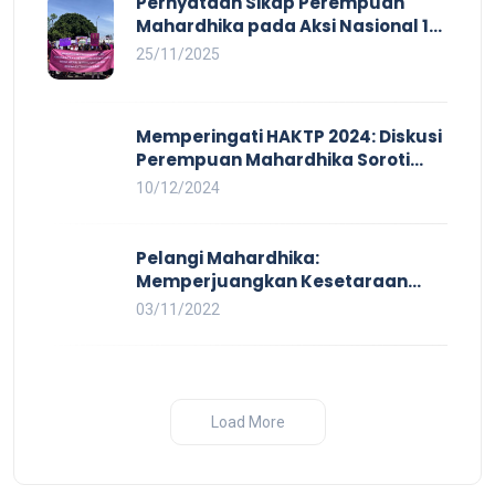
Pernyataan Sikap Perempuan
Mahardhika pada Aksi Nasional 16
HAKTP 2025 Kerja Layak dan Bebas
25/11/2025
Kekerasan Tidak Akan Terwujud
dalam Rezim Anti Demokrasi
Memperingati HAKTP 2024: Diskusi
Perempuan Mahardhika Soroti
Kerja Layak yang Inklusif bagi
10/12/2024
Setiap Orang
Pelangi Mahardhika:
Memperjuangkan Kesetaraan
untuk Pekerja LBTQ
03/11/2022
Load More