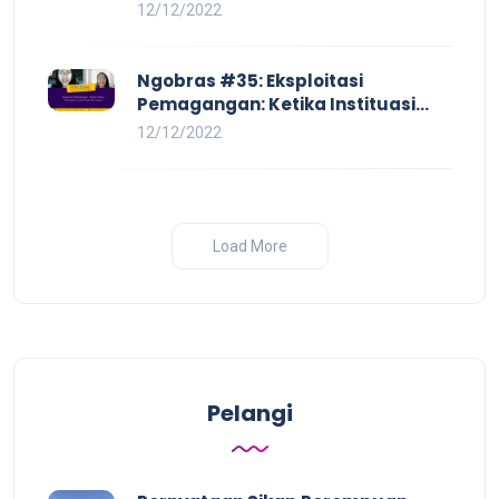
Pay Hingga Skorsing
12/12/2022
Ngobras #35: Eksploitasi
Pemagangan: Ketika Instituasi
Pendidikan Tunduk pada Hilir
12/12/2022
Industri
Load More
Pelangi