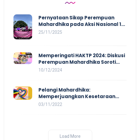
Pernyataan Sikap Perempuan
Mahardhika pada Aksi Nasional 16
HAKTP 2025 Kerja Layak dan Bebas
25/11/2025
Kekerasan Tidak Akan Terwujud
dalam Rezim Anti Demokrasi
Memperingati HAKTP 2024: Diskusi
Perempuan Mahardhika Soroti
Kerja Layak yang Inklusif bagi
10/12/2024
Setiap Orang
Pelangi Mahardhika:
Memperjuangkan Kesetaraan
untuk Pekerja LBTQ
03/11/2022
Load More