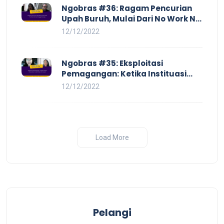
Ngobras #36: Ragam Pencurian
Upah Buruh, Mulai Dari No Work No
Pay Hingga Skorsing
12/12/2022
Ngobras #35: Eksploitasi
Pemagangan: Ketika Instituasi
Pendidikan Tunduk pada Hilir
12/12/2022
Industri
Load More
Pelangi