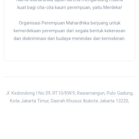
kuat bagi cita-cita kaum perempuan, yaitu Merdeka!
Organisasi Perempuan Mahardhika berjuang untuk
kemerdekaan perempuan dari segala bentuk kekerasan
dan diskriminasi dari budaya menindas dan kemiskinan.
Jl. Kedondong I No.39, RT.10/RW.9, Rawamangun, Pulo Gadung,
Kota Jakarta Timur, Daerah Khusus Ibukota Jakarta 13220,
Indonesia
mail@mahardhika.org
|
0813-8872-5150
Back to Top