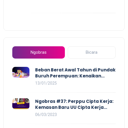
Ngobras
Bicara
Beban Berat Awal Tahun di Pundak
Buruh Perempuan: Kenaikan
Harga yang Mencekik, Ancaman
13/01/2025
PHK yang Membayangi dan
Eksploitasi di Dunia Kerja
Ngobras #37: Perppu Cipta Kerja:
Kemasan Baru UU Cipta Kerja
yang Semakin Merugikan Buruh
06/03/2023