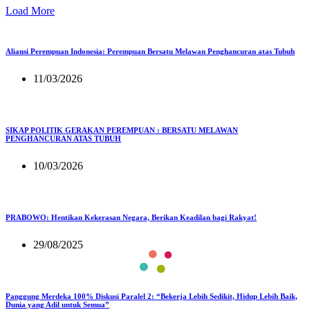
Load More
Aliansi Perempuan Indonesia: Perempuan Bersatu Melawan Penghancuran atas Tubuh
11/03/2026
SIKAP POLITIK GERAKAN PEREMPUAN : BERSATU MELAWAN
PENGHANCURAN ATAS TUBUH
10/03/2026
PRABOWO: Hentikan Kekerasan Negara, Berikan Keadilan bagi Rakyat!
29/08/2025
Panggung Merdeka 100% Diskusi Paralel 2: “Bekerja Lebih Sedikit, Hidup Lebih Baik,
Dunia yang Adil untuk Semua”