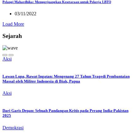
Pelangi Mahardhika: Memperjuangkan Kesetaraan untuk Pekerja LBTQ
03/11/2022
Load More
Sejarah
Aksi
Lawan Lupa, Rawat Ingatan: Mengenang 27 Tahun Tragedi Pembantaian
Massal oleh Militer Indonesia di Biak, Papua
Aksi
Dari Garis Depan: Sebuah Pandangan Kritis pada Perang India-Pakistan
2025
Demokrasi