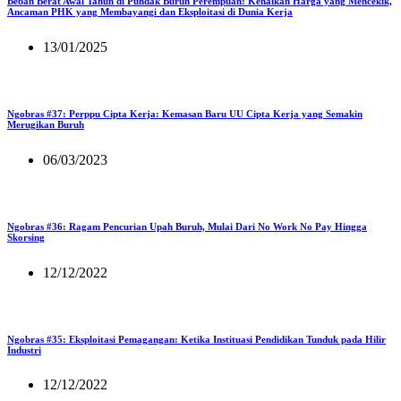
Beban Berat Awal Tahun di Pundak Buruh Perempuan: Kenaikan Harga yang Mencekik,
Ancaman PHK yang Membayangi dan Eksploitasi di Dunia Kerja
13/01/2025
Ngobras #37: Perppu Cipta Kerja: Kemasan Baru UU Cipta Kerja yang Semakin
Merugikan Buruh
06/03/2023
Ngobras #36: Ragam Pencurian Upah Buruh, Mulai Dari No Work No Pay Hingga
Skorsing
12/12/2022
Ngobras #35: Eksploitasi Pemagangan: Ketika Instituasi Pendidikan Tunduk pada Hilir
Industri
12/12/2022