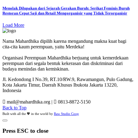
Menolak Dilupakan dari Sejarah Gerakan Buruh: Serikat Feminis Buruh
Restoran Cepat Saji dan Retail Mengorganisir yang Tidak Terorganisir
Load More
Nama Mahardhika dipilih karena mengandung makna kuat bagi
cita-cita kaum perempuan, yaitu Merdeka!
Organisasi Perempuan Mahardhika berjuang untuk kemerdekaan
perempuan dari segala bentuk kekerasan dan diskriminasi dari
budaya menindas dan kemiskinan.
Jl. Kedondong I No.39, RT.10/RW.9, Rawamangun, Pulo Gadung,
Kota Jakarta Timur, Daerah Khusus Ibukota Jakarta 13220,
Indonesia
mail@mahardhika.org
|
0813-8872-5150
Back to Top
Built with all the 💖 in the world by
Raw Studio Coop
Press ESC to close