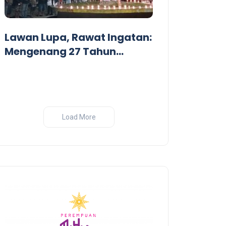
Dari Garis De
Pandangan Kr
Lawan Lupa, Rawat Ingatan:
Perang India-
Mengenang 27 Tahun
Tragedi Pembantaian
Massal oleh Militer
Indonesia di Biak, Papua
Load More