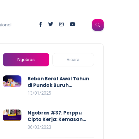
sional
Ngobras
Bicara
Beban Berat Awal Tahun
di Pundak Buruh
Perempuan: Kenaikan
13/01/2025
Harga yang Mencekik,
Ancaman PHK yang
Membayangi dan
Ngobras #37: Perppu
Eksploitasi di Dunia Kerja
Cipta Kerja: Kemasan
Baru UU Cipta Kerja yang
06/03/2023
Semakin Merugikan Buruh