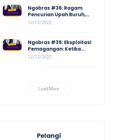
Ngobras #36: Ragam
Pencurian Upah Buruh,
Mulai Dari No Work No Pay
12/12/2022
Hingga Skorsing
Ngobras #35: Eksploitasi
Pemagangan: Ketika
Instituasi Pendidikan
12/12/2022
Tunduk pada Hilir Industri
Load More
Pelangi