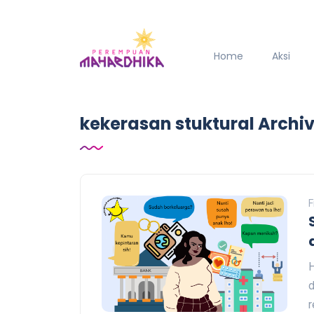
Home
Aksi
kekerasan stuktural Arch
F
H
d
r