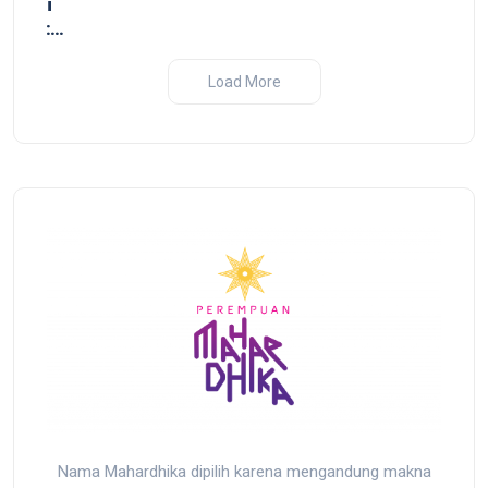
n dari
uruh:
uruh
ji dan
Load More
sir yang
r
Nama Mahardhika dipilih karena mengandung makna