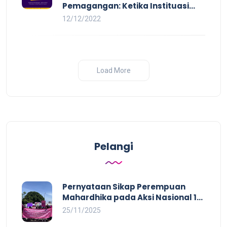
Pemagangan: Ketika Instituasi
Pendidikan Tunduk pada Hilir
12/12/2022
Industri
Load More
Pelangi
Pernyataan Sikap Perempuan
Mahardhika pada Aksi Nasional 16
HAKTP 2025 Kerja Layak dan Bebas
25/11/2025
Kekerasan Tidak Akan Terwujud