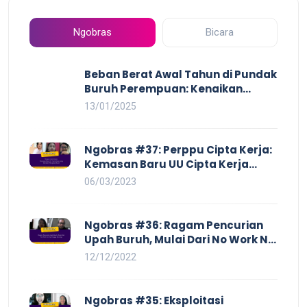
Ngobras
Bicara
Beban Berat Awal Tahun di Pundak
Buruh Perempuan: Kenaikan
Harga yang Mencekik, Ancaman
13/01/2025
PHK yang Membayangi dan
Eksploitasi di Dunia Kerja
Ngobras #37: Perppu Cipta Kerja:
Kemasan Baru UU Cipta Kerja
yang Semakin Merugikan Buruh
06/03/2023
Ngobras #36: Ragam Pencurian
Upah Buruh, Mulai Dari No Work No
Pay Hingga Skorsing
12/12/2022
Ngobras #35: Eksploitasi