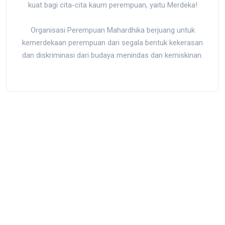
kuat bagi cita-cita kaum perempuan, yaitu Merdeka!
Organisasi Perempuan Mahardhika berjuang untuk
kemerdekaan perempuan dari segala bentuk kekerasan
dan diskriminasi dari budaya menindas dan kemiskinan.
Jl. Kedondong I No.39, RT.10/RW.9, Rawamangun, Pulo Gadung,
Kota Jakarta Timur, Daerah Khusus Ibukota Jakarta 13220,
Indonesia
mail@mahardhika.org
|
0813-8872-5150
Back to Top