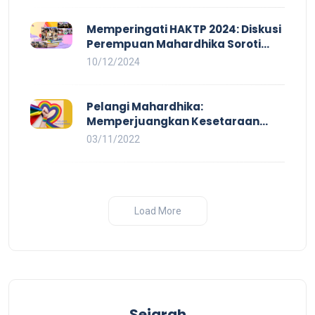
dalam Rezim Anti Demokrasi
Memperingati HAKTP 2024: Diskusi
Perempuan Mahardhika Soroti
Kerja Layak yang Inklusif bagi
10/12/2024
Setiap Orang
Pelangi Mahardhika:
Memperjuangkan Kesetaraan
untuk Pekerja LBTQ
03/11/2022
Load More
Sejarah