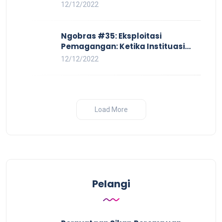
Pay Hingga Skorsing
12/12/2022
Ngobras #35: Eksploitasi
Pemagangan: Ketika Instituasi
Pendidikan Tunduk pada Hilir
12/12/2022
Industri
Load More
Pelangi