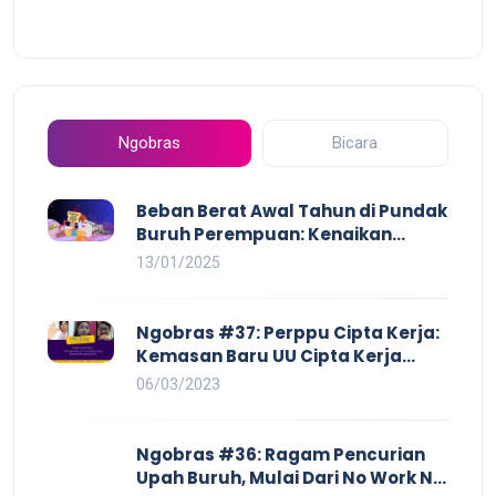
Ngobras
Bicara
Beban Berat Awal Tahun di Pundak
Buruh Perempuan: Kenaikan
Harga yang Mencekik, Ancaman
13/01/2025
PHK yang Membayangi dan
Eksploitasi di Dunia Kerja
Ngobras #37: Perppu Cipta Kerja:
Kemasan Baru UU Cipta Kerja
yang Semakin Merugikan Buruh
06/03/2023
Ngobras #36: Ragam Pencurian
Upah Buruh, Mulai Dari No Work No