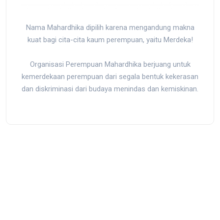
Nama Mahardhika dipilih karena mengandung makna
kuat bagi cita-cita kaum perempuan, yaitu Merdeka!
Organisasi Perempuan Mahardhika berjuang untuk
kemerdekaan perempuan dari segala bentuk kekerasan
dan diskriminasi dari budaya menindas dan kemiskinan.
Jl. Kedondong I No.39, RT.10/RW.9, Rawamangun, Pulo Gadung,
Kota Jakarta Timur, Daerah Khusus Ibukota Jakarta 13220,
Indonesia
mail@mahardhika.org
|
0813-8872-5150