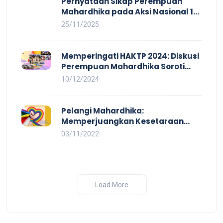
Pernyataan Sikap Perempuan
Mahardhika pada Aksi Nasional 16
HAKTP 2025 Kerja Layak dan Bebas
25/11/2025
Kekerasan Tidak Akan Terwujud
dalam Rezim Anti Demokrasi
Memperingati HAKTP 2024: Diskusi
Perempuan Mahardhika Soroti
Kerja Layak yang Inklusif bagi
10/12/2024
Setiap Orang
Pelangi Mahardhika:
Memperjuangkan Kesetaraan
untuk Pekerja LBTQ
03/11/2022
Load More